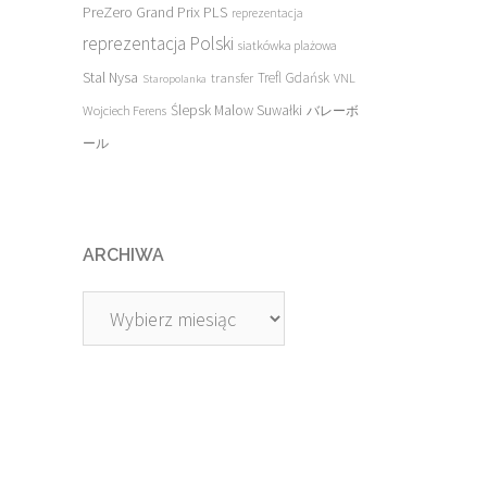
PreZero Grand Prix PLS
reprezentacja
reprezentacja Polski
siatkówka plażowa
Stal Nysa
transfer
Trefl Gdańsk
VNL
Staropolanka
Ślepsk Malow Suwałki
Wojciech Ferens
バレーボ
ール
ARCHIWA
Archiwa