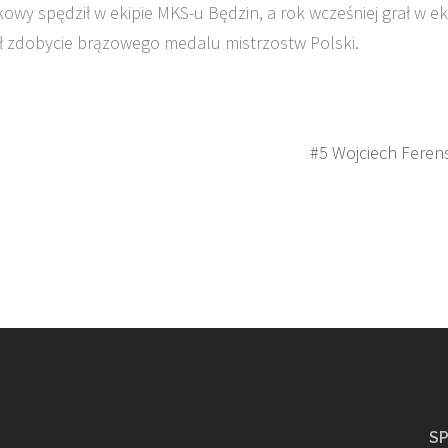
wy spędził w ekipie MKS-u Będzin, a rok wcześniej grał w ek
ał zdobycie brązowego medalu mistrzostw Polski.
#5 Wojciech Feren
S