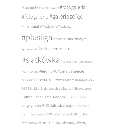
#fotogaleria
#cuprumtv
#czasnarewanż
#galeriazdjęć
#fotogalerie
#memoriał
#MiedziowaMlodziez
#plusliga
#poznajMiedziowych
#relacjezmeczu
#pożegnania
#siatkówka
#szkoły
#WartoPomagac
Aluron CMC Warta Zawiercie
Adam Lorenc
Asseco Resovia Rzeszów
Barkom Każany Lwów
beach volleyball
BBTS Bielsko-Biała
Biało-czerwoni
Cerrad Enea Czarni Radom
cuprum
Florian
galeria
GKS Katowice
Kajetan Kubicki
Krage
Kamil Szymura
KS Wanda Kraków
LUK Lublin
PGE Skra Bełchatów
mistrzostwa świata
playoffy