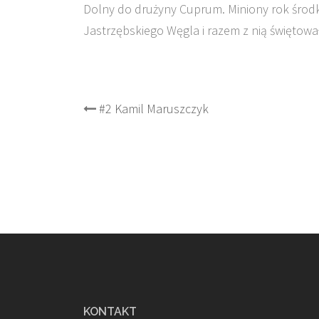
Dolny do drużyny Cuprum. Miniony rok środko
Jastrzębskiego Węgla i razem z nią świętow
Post
#2 Kamil Maruszczyk
navigation
KONTAKT