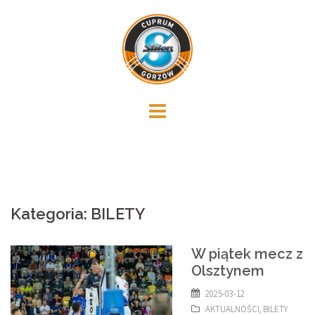
Skip
to
content
Kategoria:
BILETY
W piątek mecz z
Olsztynem
2025-03-12
AKTUALNOŚCI
,
BILETY