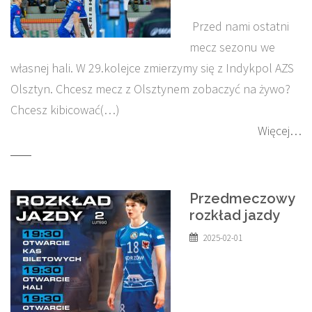
Przed nami ostatni
mecz sezonu we
własnej hali. W 29.kolejce zmierzymy się z Indykpol AZS
Olsztyn. Chcesz mecz z Olsztynem zobaczyć na żywo?
Chcesz kibicować(…)
Więcej…
Przedmeczowy
rozkład jazdy
2025-02-01