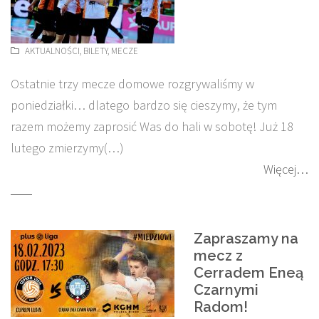
AKTUALNOŚCI
,
BILETY
,
MECZE
Ostatnie trzy mecze domowe rozgrywaliśmy w
poniedziałki… dlatego bardzo się cieszymy, że tym
razem możemy zaprosić Was do hali w sobotę! Już 18
lutego zmierzymy(…)
Więcej…
Zapraszamy na
mecz z
Cerradem Eneą
Czarnymi
Radom!