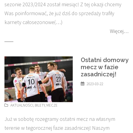
sezonie 2023/2024 został miesiąc! Z tej okazji chcemy
Was poinformować, że już dziś do sprzedaży trafiły
karnety całosezonowe(…)
Więcej…
Ostatni domowy
mecz w fazie
zasadniczej!
2023-03-22
AKTUALNOŚCI
,
BILETY
,
MECZE
Już w sobotę rozegramy ostatni mecz na własnym
terenie w tegorocznej fazie zasadniczej! Naszym