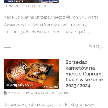
AKTUALNOŚCI
,
BILETY
,
MECZE
Macie już bilet na jutrzejszy mecz z Aluron CMC Warta
Zawiercie w hali Arena Gorzów? Jeśli nie, to nic
straconego. Bilety wciąż jeszcze można kupić(…)
Więcej…
Sprzedaż
karnetów na
mecze Cuprum
Lubin w sezonie
2023/2024
2023-09-25
AKTUALNOŚCI
,
BILETY
,
MEDIA
Do pierwszego domowego meczu PlusLigi w nowym