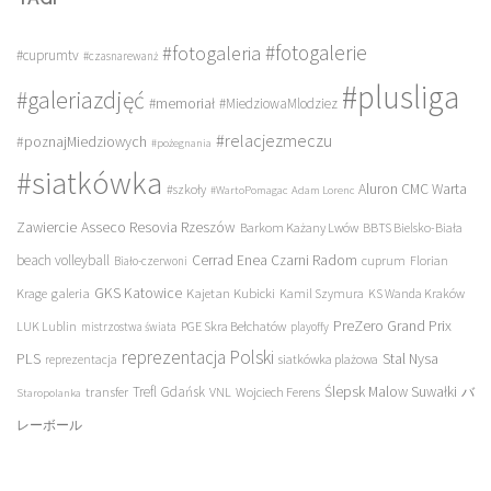
#fotogalerie
#fotogaleria
#cuprumtv
#czasnarewanż
#plusliga
#galeriazdjęć
#memoriał
#MiedziowaMlodziez
#relacjezmeczu
#poznajMiedziowych
#pożegnania
#siatkówka
Aluron CMC Warta
#szkoły
#WartoPomagac
Adam Lorenc
Asseco Resovia Rzeszów
Zawiercie
Barkom Każany Lwów
BBTS Bielsko-Biała
beach volleyball
Cerrad Enea Czarni Radom
cuprum
Florian
Biało-czerwoni
galeria
GKS Katowice
Kajetan Kubicki
Krage
Kamil Szymura
KS Wanda Kraków
PreZero Grand Prix
LUK Lublin
PGE Skra Bełchatów
mistrzostwa świata
playoffy
reprezentacja Polski
PLS
Stal Nysa
siatkówka plażowa
reprezentacja
transfer
Trefl Gdańsk
Ślepsk Malow Suwałki
VNL
Wojciech Ferens
バ
Staropolanka
レーボール