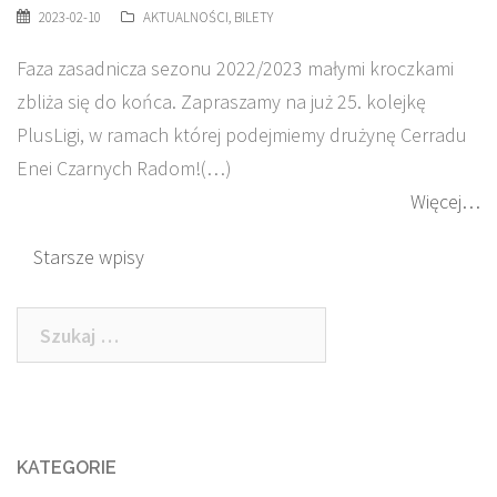
2023-02-10
AKTUALNOŚCI
,
BILETY
Faza zasadnicza sezonu 2022/2023 małymi kroczkami
zbliża się do końca. Zapraszamy na już 25. kolejkę
PlusLigi, w ramach której podejmiemy drużynę Cerradu
Enei Czarnych Radom!(…)
Więcej…
Nawigacja
Starsze wpisy
po
Szukaj:
wpisach
KATEGORIE