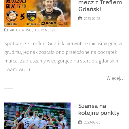
mecz z Treflem
Gdańsk!
2023-02-28
AKTUALNOŚCI
,
BILETY
,
MECZE
Spotkanie z Treflem Gdańsk pierwotnie mieliśmy grać w
grudniu, jednak zostało ono przełożone na początek
marca. Zapraszamy więc gorąco na starcie z gdańskimi
Lwami w(…)
Więcej…
Szansa na
kolejne punkty
2023-02-15