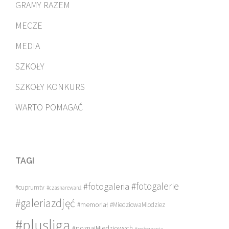
GRAMY RAZEM
MECZE
MEDIA
SZKOŁY
SZKOŁY KONKURS
WARTO POMAGAĆ
TAGI
#fotogalerie
#fotogaleria
#cuprumtv
#czasnarewanż
#galeriazdjęć
#memoriał
#MiedziowaMlodziez
#plusliga
#poznajMiedziowych
#pożegnania