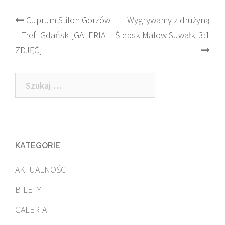
Post
Cuprum Stilon Gorzów
Wygrywamy z drużyną
– Trefl Gdańsk [GALERIA
Ślepsk Malow Suwałki 3:1
navigation
ZDJĘĆ]
Szukaj:
KATEGORIE
AKTUALNOŚCI
BILETY
GALERIA