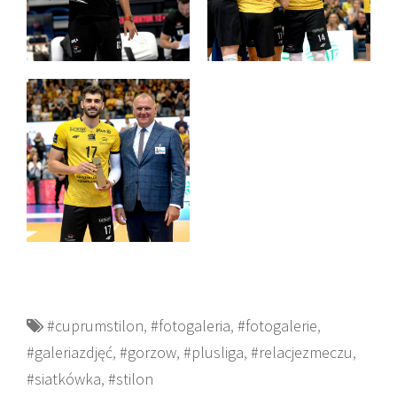
#cuprumstilon
,
#fotogaleria
,
#fotogalerie
,
#galeriazdjęć
,
#gorzow
,
#plusliga
,
#relacjezmeczu
,
#siatkówka
,
#stilon