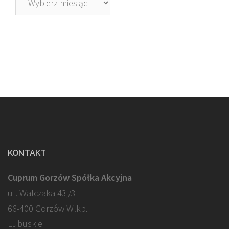
KONTAKT
Cuprum Gorzów Spółka Akcyjna
ul. Walczaka 43j/3
66-400 Gorzów Wlkp.
Lubuskie