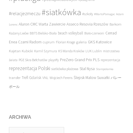
#siatkówka
#relacjezmeczu
#szkoły
#WartoPomagac
Adam
Asseco Resovia Rzeszów
Aluron CMC Warta Zawiercie
Barkom
Lorenc
beach volleyball
Cerrad
Każany Lwów
BBTS Bielsko-Biała
Biało-czerwoni
Enea Czarni Radom
galeria
GKS Katowice
cuprum
Florian Krage
Kajetan Kubicki
Kamil Szymura
KS Wanda Kraków
LUK Lublin
mistrzostwa
PreZero Grand Prix PLS
PGE Skra Bełchatów
świata
playoffy
reprezentacja
reprezentacja Polski
Stal Nysa
siatkówka plażowa
Staropolanka
transfer
Trefl Gdańsk
Ślepsk Malow Suwałki
VNL
Wojciech Ferens
バレー
ボール
ARCHIWA
Archiwa