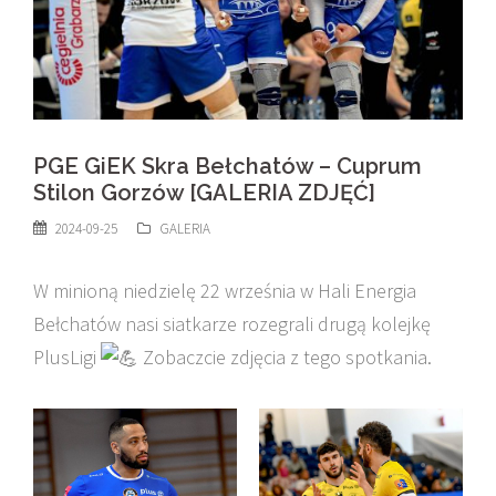
PGE GiEK Skra Bełchatów – Cuprum
Stilon Gorzów [GALERIA ZDJĘĆ]
2024-09-25
GALERIA
W minioną niedzielę 22 września w Hali Energia
Bełchatów nasi siatkarze rozegrali drugą kolejkę
PlusLigi
Zobaczcie zdjęcia z tego spotkania.