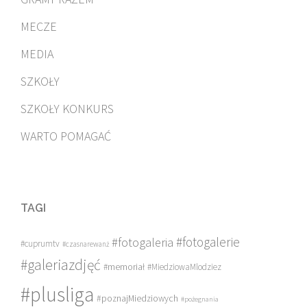
MECZE
MEDIA
SZKOŁY
SZKOŁY KONKURS
WARTO POMAGAĆ
TAGI
#fotogalerie
#fotogaleria
#cuprumtv
#czasnarewanż
#galeriazdjęć
#memoriał
#MiedziowaMlodziez
#plusliga
#poznajMiedziowych
#pożegnania