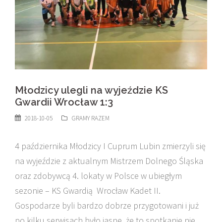
Młodzicy ulegli na wyjeździe KS
Gwardii Wrocław 1:3
2018-10-05
GRAMY RAZEM
4 października Młodzicy I Cuprum Lubin zmierzyli się
na wyjeździe z aktualnym Mistrzem Dolnego Śląska
oraz zdobywcą 4. lokaty w Polsce w ubiegłym
sezonie – KS Gwardią Wrocław Kadet II.
Gospodarze byli bardzo dobrze przygotowani i już
po kilku serwisach było jasne, że to spotkanie nie