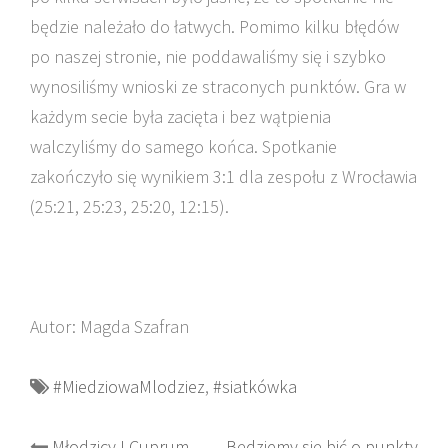
będzie należało do łatwych. Pomimo kilku błędów
po naszej stronie, nie poddawaliśmy się i szybko
wynosiliśmy wnioski ze straconych punktów. Gra w
każdym secie była zacięta i bez wątpienia
walczyliśmy do samego końca. Spotkanie
zakończyło się wynikiem 3:1 dla zespołu z Wrocławia
(25:21, 25:23, 25:20, 12:15).
Autor: Magda Szafran
#MiedziowaMlodziez
,
#siatkówka
Młodzicy I Cuprum
Będziemy się bić o punkty