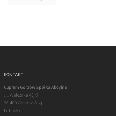
KONTAKT
Cuprum Gorzów Spółka Akcyjna
ul. Walczaka 43j/3
66-400 Gorzów Wlkp.
Lubuskie