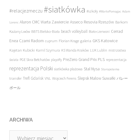
#siatkówka
#relacjezmeczu
#szkoły
#WartoPomagac
Adam
Asseco Resovia Rzeszów
Aluron CMC Warta Zawiercie
Barkom
Lorenc
beach volleyball
Cerrad
Każany Lwów
BBTS Bielsko-Biała
Biało-czerwoni
Enea Czarni Radom
galeria
GKS Katowice
cuprum
Florian Krage
Kajetan Kubicki
Kamil Szymura
KS Wanda Kraków
LUK Lublin
mistrzostwa
PreZero Grand Prix PLS
PGE Skra Bełchatów
świata
playoffy
reprezentacja
reprezentacja Polski
Stal Nysa
siatkówka plażowa
Staropolanka
transfer
Trefl Gdańsk
Ślepsk Malow Suwałki
VNL
Wojciech Ferens
バレー
ボール
ARCHIWA
Archiwa