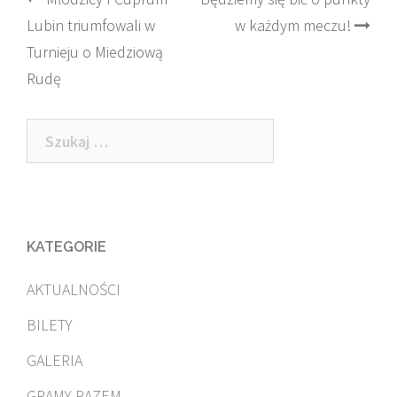
Post
Lubin triumfowali w
w każdym meczu!
navigation
Turnieju o Miedziową
Rudę
Szukaj:
KATEGORIE
AKTUALNOŚCI
BILETY
GALERIA
GRAMY RAZEM