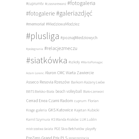
#fotogaleria
#cuprumtv
#czasnarewanż
#galeriazdjęć
#fotogalerie
#memoriał
#MiedziowaMlodziez
#plusliga
#poznajMiedziowych
#relacjezmeczu
#pożegnania
#siatkówka
#szkoły
#WartoPomagac
Aluron CMC Warta Zawiercie
Adam Lorenc
Asseco Resovia Rzeszów
Barkom Każany Lwów
beach volleyball
BBTS Bielsko-Biała
Biało-czerwoni
Cerrad Enea Czarni Radom
cuprum
Florian
galeria
GKS Katowice
Kajetan Kubicki
Krage
Kamil Szymura
KS Wanda Kraków
LUK Lublin
PGE Skra Bełchatów
mistrzostwa świata
playoffy
PreZero Grand Prix PLS
reprezentacja