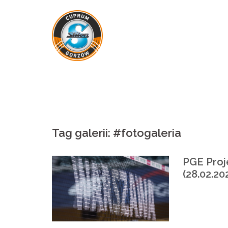
Skip
to
content
Tag galerii:
#fotogaleria
PGE Proj
(28.02.202