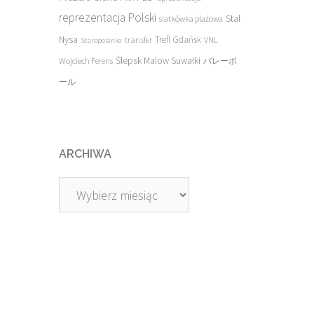
reprezentacja Polski
Stal
siatkówka plażowa
Nysa
transfer
Trefl Gdańsk
VNL
Staropolanka
Ślepsk Malow Suwałki
Wojciech Ferens
バレーボ
ール
ARCHIWA
Archiwa