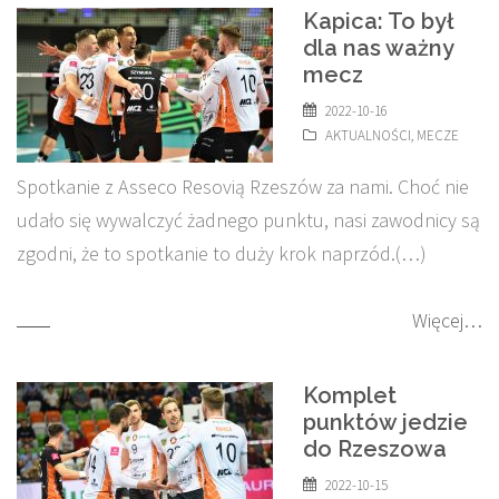
Kapica: To był
dla nas ważny
mecz
2022-10-16
AKTUALNOŚCI
,
MECZE
Spotkanie z Asseco Resovią Rzeszów za nami. Choć nie
udało się wywalczyć żadnego punktu, nasi zawodnicy są
zgodni, że to spotkanie to duży krok naprzód.(…)
Więcej…
Komplet
punktów jedzie
do Rzeszowa
2022-10-15