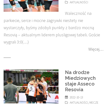
AKTUALNOŚCI
Waleczność na
parkiecie, serce i mocne zagrywki niestety nie
wystarczyły, byśmy zdobyli punkty z bardzo mocną
Resovią – aktualnym liderem plusligowej tabeli. Goście
wygrali 3:0(…)
Więcej…
Na drodze
Miedziowych
staje Asseco
Resovia
2022-10-13
AKTUALNOŚCI
,
MECZE