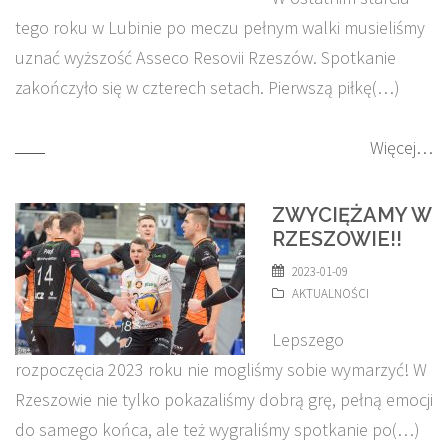
tego roku w Lubinie po meczu pełnym walki musieliśmy
uznać wyższość Asseco Resovii Rzeszów. Spotkanie
zakończyło się w czterech setach. Pierwszą piłkę(…)
Więcej…
ZWYCIĘŻAMY W
RZESZOWIE!!
2023-01-09
AKTUALNOŚCI
Lepszego
rozpoczęcia 2023 roku nie mogliśmy sobie wymarzyć! W
Rzeszowie nie tylko pokazaliśmy dobrą grę, pełną emocji
do samego końca, ale też wygraliśmy spotkanie po(…)