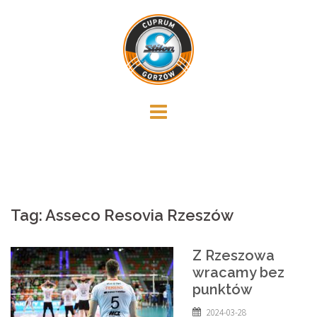
Skip
to
content
Tag:
Asseco Resovia Rzeszów
Z Rzeszowa
wracamy bez
punktów
2024-03-28