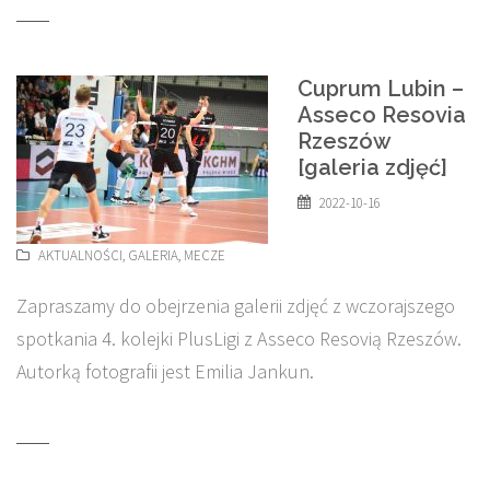
Cuprum Lubin –
Asseco Resovia
Rzeszów
[galeria zdjęć]
2022-10-16
AKTUALNOŚCI
,
GALERIA
,
MECZE
Zapraszamy do obejrzenia galerii zdjęć z wczorajszego
spotkania 4. kolejki PlusLigi z Asseco Resovią Rzeszów.
Autorką fotografii jest Emilia Jankun.