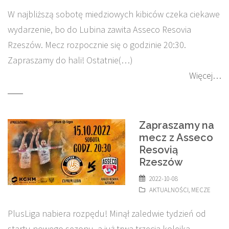
W najbliższą sobotę miedziowych kibiców czeka ciekawe
wydarzenie, bo do Lubina zawita Asseco Resovia
Rzeszów. Mecz rozpocznie się o godzinie 20:30.
Zapraszamy do hali! Ostatnie(…)
Więcej…
Zapraszamy na
mecz z Asseco
Resovią
Rzeszów
2022-10-08
AKTUALNOŚCI
,
MECZE
PlusLiga nabiera rozpędu! Minął zaledwie tydzień od
startu nowego sezonu, a już trwa trzecia kolejka