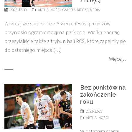
ZDJĘĆ]
2023-12-30
AKTUALNOŚCI
,
GALERIA
,
MECZE
,
MEDIA
Wczorajsze spotkanie z Asseco Resovią Rzeszów
przyniosło ogrom emocji na parkiecie! Wielką energię
przesyłaliście także z trybun hali RCS, które zapełniły się
do ostatniego miejsca!(…)
Więcej…
Bez punktów na
zakończenie
roku
2023-12-29
AKTUALNOŚCI
W ostatnim starciu