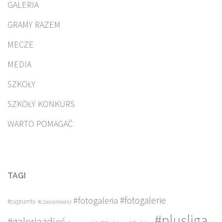
GALERIA
GRAMY RAZEM
MECZE
MEDIA
SZKOŁY
SZKOŁY KONKURS
WARTO POMAGAĆ
TAGI
#fotogalerie
#fotogaleria
#cuprumtv
#czasnarewanż
#plusliga
#galeriazdjęć