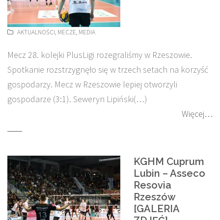
AKTUALNOŚCI
,
MECZE
,
MEDIA
Mecz 28. kolejki PlusLigi rozegraliśmy w Rzeszowie.
Spotkanie rozstrzygnęło się w trzech setach na korzyść
gospodarzy. Mecz w Rzeszowie lepiej otworzyli
gospodarze (3:1). Seweryn Lipiński(…)
Więcej…
KGHM Cuprum
Lubin – Asseco
Resovia
Rzeszów
[GALERIA