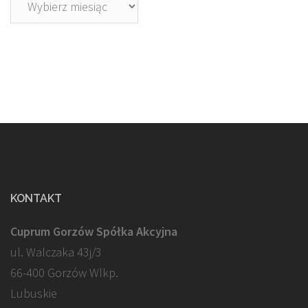
KONTAKT
Cuprum Gorzów Spółka Akcyjna
ul. Walczaka 43j/3
66-400 Gorzów Wlkp.
Lubuskie