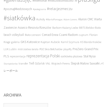
#memoriał
#MiedziowaMlodziez
#relacjezmeczu
#poznajMiedziowych
#pożegnania
#siatkówka
Aluron CMC Warta
#szkoły
#WartoPomagac
Adam Lorenc
Asseco Resovia Rzeszów
Zawiercie
Barkom Każany Lwów
BBTS Bielsko-Biała
beach volleyball
Cerrad Enea Czarni Radom
cuprum
Florian
Biało-czerwoni
galeria
GKS Katowice
Kajetan Kubicki
Krage
Kamil Szymura
KS Wanda Kraków
PreZero Grand Prix
LUK Lublin
PGE Skra Bełchatów
mistrzostwa świata
playoffy
reprezentacja Polski
PLS
Stal Nysa
siatkówka plażowa
reprezentacja
transfer
Trefl Gdańsk
Ślepsk Malow Suwałki
VNL
Wojciech Ferens
バ
Staropolanka
レーボール
ARCHIWA
Archiwa