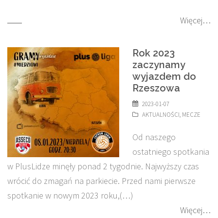
Więcej…
Rok 2023
zaczynamy
wyjazdem do
Rzeszowa
2023-01-07
AKTUALNOŚCI
,
MECZE
Od naszego
ostatniego spotkania
w PlusLidze minęły ponad 2 tygodnie. Najwyższy czas
wrócić do zmagań na parkiecie. Przed nami pierwsze
spotkanie w nowym 2023 roku,(…)
Więcej…