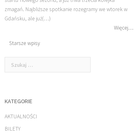
zmagań. Najbliższe spotkanie rozegramy we wtorek w
Gdańsku, ale już(…)
Więcej…
Nawigacja
Starsze wpisy
po
Szukaj:
wpisach
KATEGORIE
AKTUALNOŚCI
BILETY