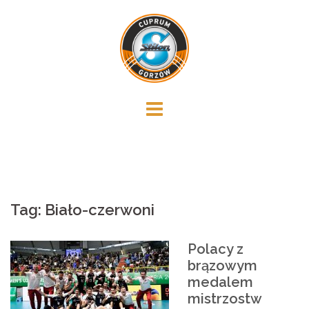
Skip
to
content
Tag:
Biało-czerwoni
Polacy z
brązowym
medalem
mistrzostw