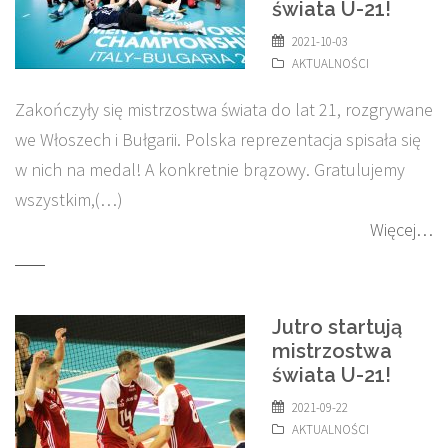
świata U-21!
2021-10-03
AKTUALNOŚCI
Zakończyły się mistrzostwa świata do lat 21, rozgrywane
we Włoszech i Bułgarii. Polska reprezentacja spisała się
w nich na medal! A konkretnie brązowy. Gratulujemy
wszystkim,(…)
Więcej…
Jutro startują
mistrzostwa
świata U-21!
2021-09-22
AKTUALNOŚCI