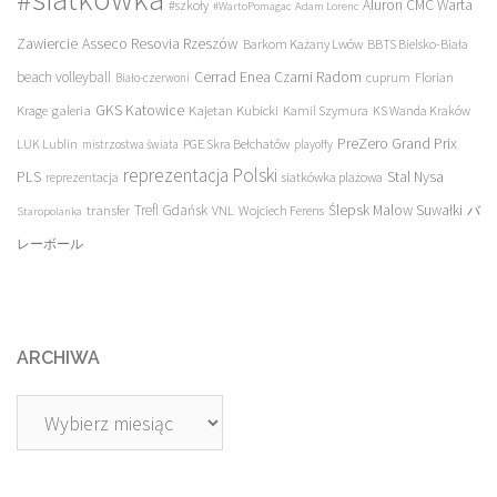
Aluron CMC Warta
#szkoły
#WartoPomagac
Adam Lorenc
Asseco Resovia Rzeszów
Zawiercie
Barkom Każany Lwów
BBTS Bielsko-Biała
beach volleyball
Cerrad Enea Czarni Radom
cuprum
Florian
Biało-czerwoni
galeria
GKS Katowice
Kajetan Kubicki
Krage
Kamil Szymura
KS Wanda Kraków
PreZero Grand Prix
LUK Lublin
PGE Skra Bełchatów
mistrzostwa świata
playoffy
reprezentacja Polski
PLS
Stal Nysa
siatkówka plażowa
reprezentacja
transfer
Trefl Gdańsk
Ślepsk Malow Suwałki
VNL
Wojciech Ferens
バ
Staropolanka
レーボール
ARCHIWA
Archiwa