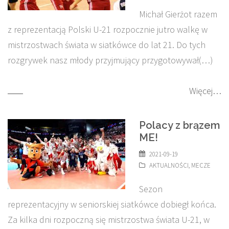
Michał Gierżot razem
z reprezentacją Polski U-21 rozpocznie jutro walkę w
mistrzostwach świata w siatkówce do lat 21. Do tych
rozgrywek nasz młody przyjmujący przygotowywał(…)
Więcej…
Polacy z brązem
ME!
2021-09-19
AKTUALNOŚCI
,
MECZE
Sezon
reprezentacyjny w seniorskiej siatkówce dobiegł końca.
Za kilka dni rozpoczną się mistrzostwa świata U-21, w