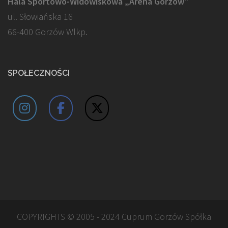
Hala Sportowo-Widowiskowa „Arena Gorzów”
ul. Słowiańska 16
66-400 Gorzów Wlkp.
SPOŁECZNOŚCI
COPYRIGHTS © 2005 - 2024 Cuprum Gorzów Spółka