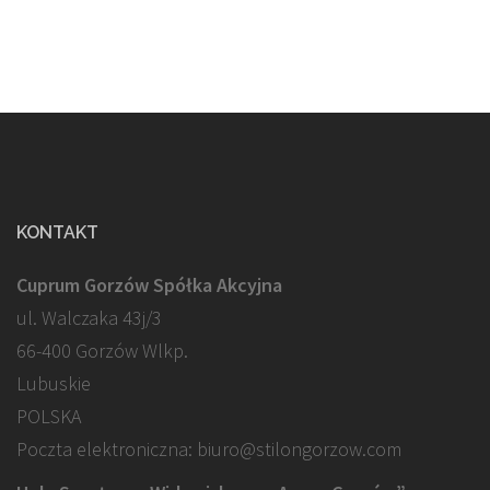
KONTAKT
Cuprum Gorzów Spółka Akcyjna
ul. Walczaka 43j/3
66-400 Gorzów Wlkp.
Lubuskie
POLSKA
Poczta elektroniczna: biuro@stilongorzow.com