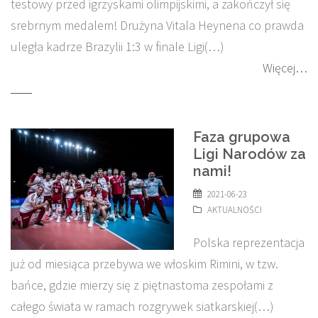
testowy przed igrzyskami olimpijskimi, a zakończył się
srebrnym medalem! Drużyna Vitala Heynena co prawda
uległa kadrze Brazylii 1:3 w finale Ligi(…)
Więcej…
Faza grupowa
Ligi Narodów za
nami!
2021-06-23
AKTUALNOŚCI
Polska reprezentacja
już od miesiąca przebywa we włoskim Rimini, w tzw.
bańce, gdzie mierzy się z piętnastoma zespołami z
całego świata w ramach rozgrywek siatkarskiej(…)