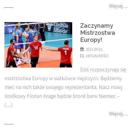
Więcej…
Zaczynamy
Mistrzostwa
Europy!
2021-09-01
AKTUALNOŚCI
Dziś rozpoczynają się
mistrzostwa Europy w siatkówce mężczyzn. Będziemy
mieć na nich także swojego reprezentanta. Nasz nowy
środkowy Florian Krage będzie bronił barw Niemiec –
(…)
Więcej…