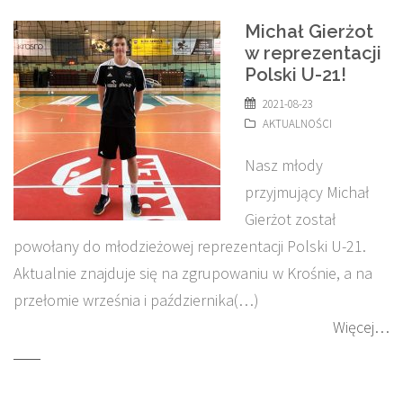
Michał Gierżot
w reprezentacji
Polski U-21!
2021-08-23
AKTUALNOŚCI
Nasz młody
przyjmujący Michał
Gierżot został
powołany do młodzieżowej reprezentacji Polski U-21.
Aktualnie znajduje się na zgrupowaniu w Krośnie, a na
przełomie września i października(…)
Więcej…