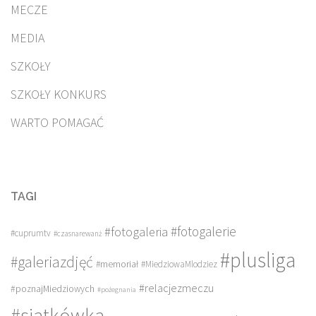
MECZE
MEDIA
SZKOŁY
SZKOŁY KONKURS
WARTO POMAGAĆ
TAGI
#fotogalerie
#fotogaleria
#cuprumtv
#czasnarewanż
#plusliga
#galeriazdjęć
#memoriał
#MiedziowaMlodziez
#relacjezmeczu
#poznajMiedziowych
#pożegnania
#siatkówka