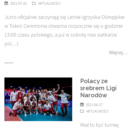
2021-07-22
AKTUALNOŚCI
Jutro oficjalnie zaczynają się Letnie Igrzyska Olimpijskie
w Tokio! Ceremonia otwarcia rozpocznie się o godzinie
13:00 czasu polskiego, a już w sobotę nasi siatkarze
po(…)
Więcej…
Polacy ze
srebrem Ligi
Narodów
2021-06-27
AKTUALNOŚCI
Miał to być turniej