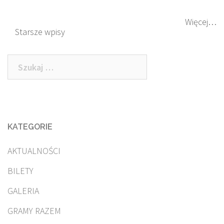
Więcej…
Nawigacja
Starsze wpisy
po
Szukaj:
wpisach
KATEGORIE
AKTUALNOŚCI
BILETY
GALERIA
GRAMY RAZEM