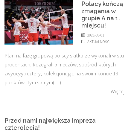
Polacy kończą
zmagania w
grupie A na 1.
miejscu!
2021-08-01
AKTUALNOŚCI
Plan na fazę grupową polscy siatkarze wykonali w stu
procentach. Rozegrali 5 meczów, spośród których
zwyciężyli cztery, kolekcjonując na swoim koncie 13
punktów. Tym samym(…)
Więcej…
Przed nami największa impreza
czterolecia!