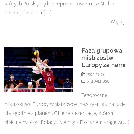
których Polskę będzie reprezentował nasz Michał
Gierżot, ale zanim(…)
Więcej…
Faza grupowa
mistrzostw
Europy za nami
2021-09-09
AKTUALNOŚCI
Tegoroczne
mistrzostwa Europy w siatkówce mężczyzn jak na razie
idą zgodnie z planem. Obie reprezentacje, którym
kibicujemy, czyli Polacy i Niemcy z Florianem Krage w(…)