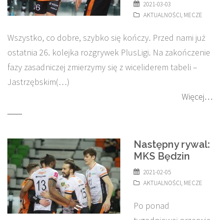
2021-03-03
AKTUALNOŚCI
,
MECZE
Wszystko, co dobre, szybko się kończy. Przed nami już
ostatnia 26. kolejka rozgrywek PlusLigi. Na zakończenie
fazy zasadniczej zmierzymy się z wiceliderem tabeli –
Jastrzębskim(…)
Więcej…
Następny rywal:
MKS Będzin
2021-02-05
AKTUALNOŚCI
,
MECZE
Po ponad