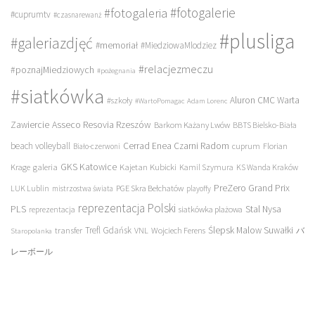
#fotogalerie
#fotogaleria
#cuprumtv
#czasnarewanż
#plusliga
#galeriazdjęć
#memoriał
#MiedziowaMlodziez
#relacjezmeczu
#poznajMiedziowych
#pożegnania
#siatkówka
Aluron CMC Warta
#szkoły
#WartoPomagac
Adam Lorenc
Asseco Resovia Rzeszów
Zawiercie
Barkom Każany Lwów
BBTS Bielsko-Biała
beach volleyball
Cerrad Enea Czarni Radom
cuprum
Florian
Biało-czerwoni
galeria
GKS Katowice
Kajetan Kubicki
Krage
Kamil Szymura
KS Wanda Kraków
PreZero Grand Prix
LUK Lublin
PGE Skra Bełchatów
mistrzostwa świata
playoffy
reprezentacja Polski
PLS
Stal Nysa
siatkówka plażowa
reprezentacja
transfer
Trefl Gdańsk
Ślepsk Malow Suwałki
VNL
Wojciech Ferens
バ
Staropolanka
レーボール