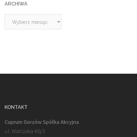
ARCHIWA
Archiwa
KONTAKT
Cuprum Gorzów Spółka Akcyjna
ul. Walczaka 43j/3