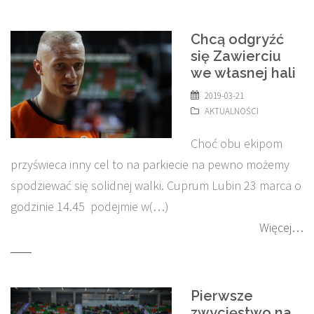
Chcą odgryźć
się Zawierciu
we własnej hali
2019-03-21
AKTUALNOŚCI
Choć obu ekipom
przyświeca inny cel to na parkiecie na pewno możemy
spodziewać się solidnej walki. Cuprum Lubin 23 marca o
godzinie 14.45 podejmie w(…)
Więcej…
Pierwsze
zwycięstwo na