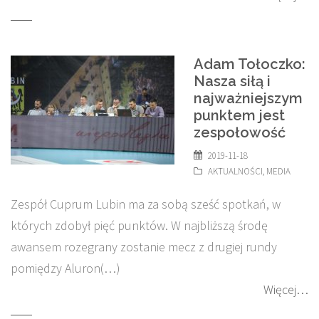
Adam Tołoczko:
Nasza siłą i
najważniejszym
punktem jest
zespołowość
2019-11-18
AKTUALNOŚCI
,
MEDIA
Zespół Cuprum Lubin ma za sobą sześć spotkań, w
których zdobył pięć punktów. W najbliższą środę
awansem rozegrany zostanie mecz z drugiej rundy
pomiędzy Aluron(…)
Więcej…