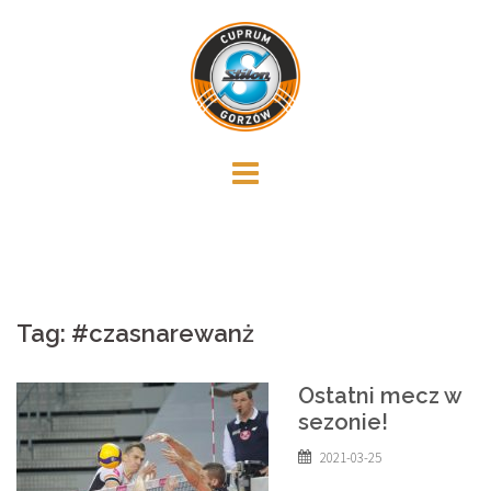
Skip
to
content
Tag:
#czasnarewanż
Ostatni mecz w
sezonie!
2021-03-25