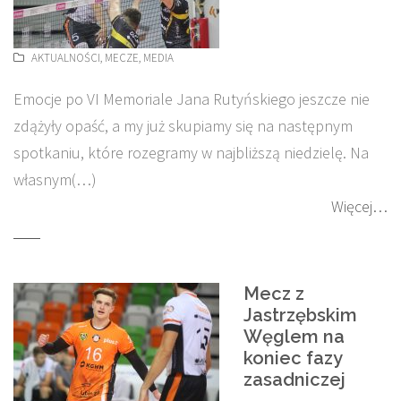
AKTUALNOŚCI
,
MECZE
,
MEDIA
Emocje po VI Memoriale Jana Rutyńskiego jeszcze nie
zdążyły opaść, a my już skupiamy się na następnym
spotkaniu, które rozegramy w najbliższą niedzielę. Na
własnym(…)
Więcej…
Mecz z
Jastrzębskim
Węglem na
koniec fazy
zasadniczej