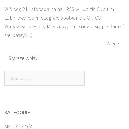
W środę 21 listopada na hali RCS w Lubinie Cuprum
Lubin awansem rozegrało spotkanie z ONICO
Warszawa. Niestety Miedziowym nie udało się przełamać
złej passy(…)
Więcej…
Nawigacja
Starsze wpisy
po
Szukaj:
wpisach
KATEGORIE
AKTUALNOŚCI