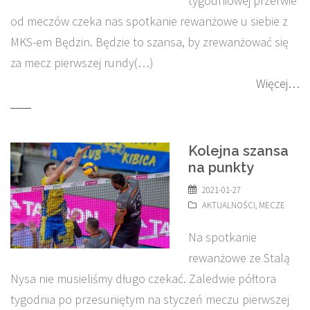
tygodniowej przerwie
od meczów czeka nas spotkanie rewanżowe u siebie z
MKS-em Będzin. Będzie to szansa, by zrewanżować się
za mecz pierwszej rundy(…)
Więcej…
Kolejna szansa
na punkty
2021-01-27
AKTUALNOŚCI
,
MECZE
Na spotkanie
rewanżowe ze Stalą
Nysa nie musieliśmy długo czekać. Zaledwie półtora
tygodnia po przesuniętym na styczeń meczu pierwszej