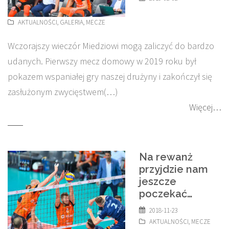
AKTUALNOŚCI
,
GALERIA
,
MECZE
Wczorajszy wieczór Miedziowi mogą zaliczyć do bardzo
udanych. Pierwszy mecz domowy w 2019 roku był
pokazem wspaniałej gry naszej drużyny i zakończył się
zasłużonym zwycięstwem(…)
Więcej…
Na rewanż
przyjdzie nam
jeszcze
poczekać…
2018-11-23
AKTUALNOŚCI
,
MECZE