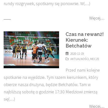
rundy rozgrywek, spotkamy się ponownie. W(…)
Więcej…
Czas na rewanż!
Kierunek:
Bełchatów
2020-11-19
AKTUALNOŚCI
,
MECZE
Przed nami kolejne
spotkanie na wyjeździe. Tym razem kierunkiem, który
obierze nasza drużyna, będzie Bełchatów. Tam w
najbliższą sobotę o godzinie 17:30 Miedziowi zmierzą
się(…)
Więcej…