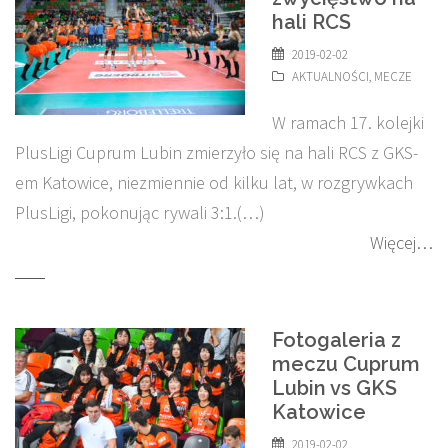
hali RCS
2019-02-02
AKTUALNOŚCI
,
MECZE
W ramach 17. kolejki
PlusLigi Cuprum Lubin zmierzyło się na hali RCS z GKS-
em Katowice, niezmiennie od kilku lat, w rozgrywkach
PlusLigi, pokonując rywali 3:1.(…)
Więcej…
Fotogaleria z
meczu Cuprum
Lubin vs GKS
Katowice
2019-02-02