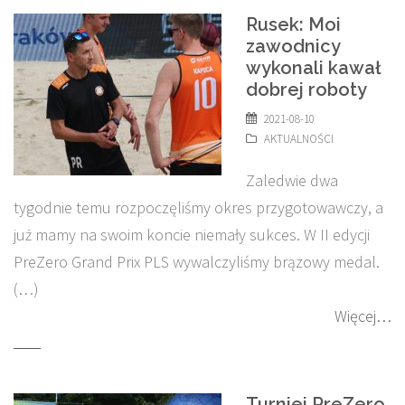
Rusek: Moi
zawodnicy
wykonali kawał
dobrej roboty
2021-08-10
AKTUALNOŚCI
Zaledwie dwa
tygodnie temu rozpoczęliśmy okres przygotowawczy, a
już mamy na swoim koncie niemały sukces. W II edycji
PreZero Grand Prix PLS wywalczyliśmy brązowy medal.
(…)
Więcej…
Turniej PreZero