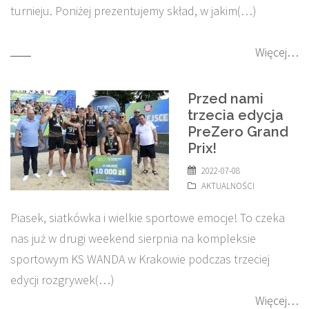
turnieju. Poniżej prezentujemy skład, w jakim(…)
Więcej…
Przed nami
trzecia edycja
PreZero Grand
Prix!
2022-07-08
AKTUALNOŚCI
Piasek, siatkówka i wielkie sportowe emocje! To czeka
nas już w drugi weekend sierpnia na kompleksie
sportowym KS WANDA w Krakowie podczas trzeciej
edycji rozgrywek(…)
Więcej…