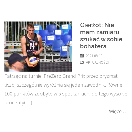
Gierżot: Nie
mam zamiaru
szukać w sobie
bohatera
2021-08-11
AKTUALNOŚCI
Patrząc na turniej PreZero Grand Prix przez pryzmat
liczb, szczególnie wyróżnia się jeden zawodnik. Równe
100 punktów zdobyte w 5 spotkaniach, do tego wysokie
procenty(…)
Więcej…