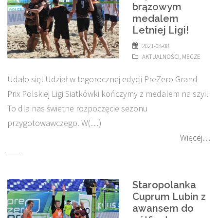
brązowym
medalem
Letniej Ligi!
2021-08-08
AKTUALNOŚCI
,
MECZE
Udało się! Udział w tegorocznej edycji PreZero Grand
Prix Polskiej Ligi Siatkówki kończymy z medalem na szyi!
To dla nas świetne rozpoczęcie sezonu
przygotowawczego. W(…)
Więcej…
Staropolanka
Cuprum Lubin z
awansem do