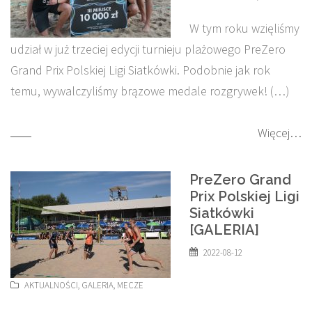
W tym roku wzięliśmy
udział w już trzeciej edycji turnieju plażowego PreZero
Grand Prix Polskiej Ligi Siatkówki. Podobnie jak rok
temu, wywalczyliśmy brązowe medale rozgrywek! (…)
Więcej…
PreZero Grand
Prix Polskiej Ligi
Siatkówki
[GALERIA]
2022-08-12
AKTUALNOŚCI
,
GALERIA
,
MECZE