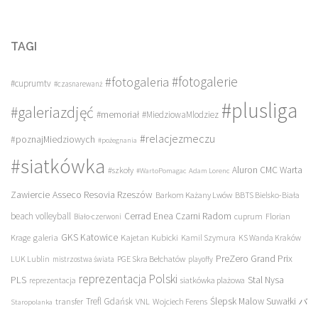
TAGI
#fotogalerie
#fotogaleria
#cuprumtv
#czasnarewanż
#plusliga
#galeriazdjęć
#memoriał
#MiedziowaMlodziez
#relacjezmeczu
#poznajMiedziowych
#pożegnania
#siatkówka
Aluron CMC Warta
#szkoły
#WartoPomagac
Adam Lorenc
Asseco Resovia Rzeszów
Zawiercie
Barkom Każany Lwów
BBTS Bielsko-Biała
beach volleyball
Cerrad Enea Czarni Radom
cuprum
Florian
Biało-czerwoni
galeria
GKS Katowice
Kajetan Kubicki
Krage
Kamil Szymura
KS Wanda Kraków
PreZero Grand Prix
LUK Lublin
PGE Skra Bełchatów
mistrzostwa świata
playoffy
reprezentacja Polski
PLS
Stal Nysa
siatkówka plażowa
reprezentacja
transfer
Trefl Gdańsk
Ślepsk Malow Suwałki
VNL
Wojciech Ferens
バ
Staropolanka