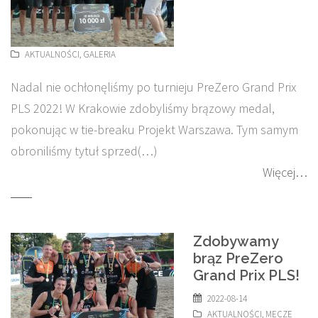
AKTUALNOŚCI
,
GALERIA
Nadal nie ochłonęliśmy po turnieju PreZero Grand Prix
PLS 2022! W Krakowie zdobyliśmy brązowy medal,
pokonując w tie-breaku Projekt Warszawa. Tym samym
obroniliśmy tytuł sprzed(…)
Więcej…
Zdobywamy
brąz PreZero
Grand Prix PLS!
2022-08-14
AKTUALNOŚCI
,
MECZE