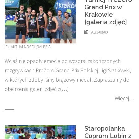
Grand Prix w
Krakowie
[galeria zdjęć]
2021-08-09
AKTUALNOŚCI
,
GALERIA
Wciąż nie opadły emocje po wczoraj zakończonych
rozgrywkach PreZero Grand Prix Polskiej Ligi Siatkówki,
w których zdobyliśmy brązowy medal! Zapraszamy do
obejrzenia galerii zdjęć z(…)
Więcej…
Staropolanka
Cuprum Lubin z