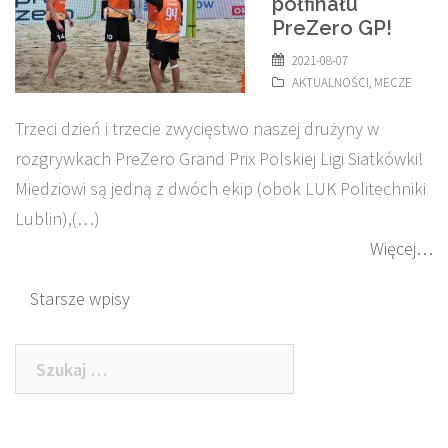
półfinału
PreZero GP!
2021-08-07
AKTUALNOŚCI
,
MECZE
Trzeci dzień i trzecie zwycięstwo naszej drużyny w
rozgrywkach PreZero Grand Prix Polskiej Ligi Siatkówki!
Miedziowi są jedną z dwóch ekip (obok LUK Politechniki
Lublin),(…)
Więcej…
Nawigacja
Starsze wpisy
po
Szukaj:
wpisach