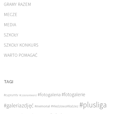
GRAMY RAZEM
MECZE
MEDIA
SZKOŁY
SZKOŁY KONKURS
WARTO POMAGAĆ
TAGI
#fotogalerie
#fotogaleria
#cuprumtv
#czasnarewanż
#plusliga
#galeriazdjęć
#memoriał
#MiedziowaMlodziez