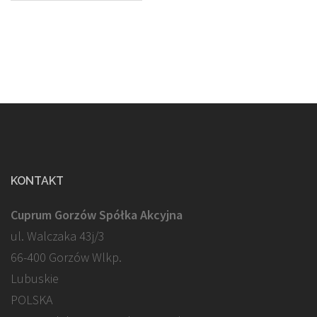
KONTAKT
Cuprum Gorzów Spółka Akcyjna
ul. Walczaka 43j/3
66-400 Gorzów Wlkp.
Lubuskie
POLSKA