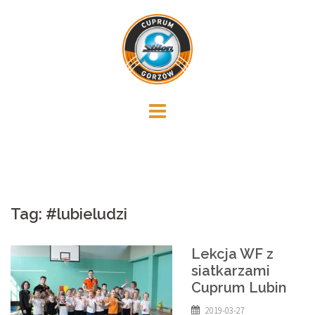
Skip
to
content
Tag:
#lubieludzi
Lekcja WF z
siatkarzami
Cuprum Lubin
2019-03-27