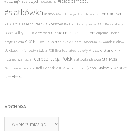
#relacjezmeczu
#poznajMiedziowych
#pożegnania
#siatkówka
Aluron CMC Warta
#szkoły
#WartoPomagac
Adam Lorenc
Asseco Resovia Rzeszów
Zawiercie
Barkom Każany Lwów
BBTS Bielsko-Biała
beach volleyball
Cerrad Enea Czarni Radom
cuprum
Florian
Biało-czerwoni
galeria
GKS Katowice
Kajetan Kubicki
Krage
Kamil Szymura
KS Wanda Kraków
PreZero Grand Prix
LUK Lublin
PGE Skra Bełchatów
mistrzostwa świata
playoffy
reprezentacja Polski
PLS
Stal Nysa
siatkówka plażowa
reprezentacja
transfer
Trefl Gdańsk
Ślepsk Malow Suwałki
VNL
Wojciech Ferens
バ
Staropolanka
レーボール
ARCHIWA
Archiwa