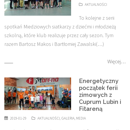
AKTUALNOŚCI
To kolejne z serii
spotkań Miedziowych siatkarzy z dziećmi i młodzieżą
szkolną, które klub realizuje przez cały sezon. Tym
razem Bartosz Makos i Bartłomiej Zawalski(…)
Więcej…
Energetyczny
początek ferii
zimowych z
Cuprum Lubin i
Fitareną
2019-01-29
AKTUALNOŚCI
,
GALERIA
,
MEDIA