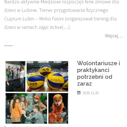
Bardzo aktywnie Miedziowi rozpoczęli ferie zimowe dla
dzieci w Lubinie. Trener przygotowania fizycznego
Cuprum Lubin – Mirko Fasini zorganizował trening dla
dzieci w ramach zajęć Active(…)
Więcej…
Wolontariusze i
praktykanci
potrzebni od
zaraz
2018-11-20