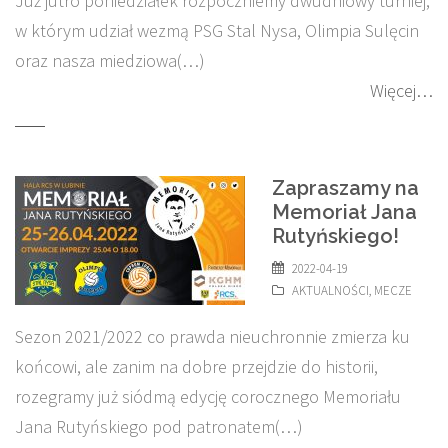
Już jutro poniedziałek rozpoczniemy dwudniowy turniej,
w którym udział wezmą PSG Stal Nysa, Olimpia Sulęcin
oraz nasza miedziowa(…)
Więcej…
Zapraszamy na
Memoriał Jana
Rutyńskiego!
2022-04-19
AKTUALNOŚCI
,
MECZE
Sezon 2021/2022 co prawda nieuchronnie zmierza ku
końcowi, ale zanim na dobre przejdzie do historii,
rozegramy już siódmą edycję corocznego Memoriału
Jana Rutyńskiego pod patronatem(…)