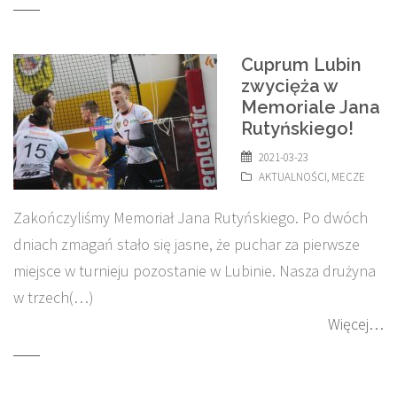
Cuprum Lubin
zwycięża w
Memoriale Jana
Rutyńskiego!
2021-03-23
AKTUALNOŚCI
,
MECZE
Zakończyliśmy Memoriał Jana Rutyńskiego. Po dwóch
dniach zmagań stało się jasne, że puchar za pierwsze
miejsce w turnieju pozostanie w Lubinie. Nasza drużyna
w trzech(…)
Więcej…