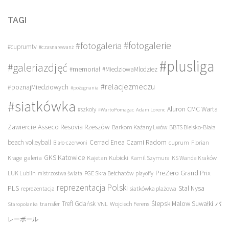
TAGI
#fotogalerie
#fotogaleria
#cuprumtv
#czasnarewanż
#plusliga
#galeriazdjęć
#memoriał
#MiedziowaMlodziez
#relacjezmeczu
#poznajMiedziowych
#pożegnania
#siatkówka
Aluron CMC Warta
#szkoły
#WartoPomagac
Adam Lorenc
Asseco Resovia Rzeszów
Zawiercie
Barkom Każany Lwów
BBTS Bielsko-Biała
beach volleyball
Cerrad Enea Czarni Radom
cuprum
Florian
Biało-czerwoni
galeria
GKS Katowice
Kajetan Kubicki
Krage
Kamil Szymura
KS Wanda Kraków
PreZero Grand Prix
LUK Lublin
PGE Skra Bełchatów
mistrzostwa świata
playoffy
reprezentacja Polski
PLS
Stal Nysa
siatkówka plażowa
reprezentacja
transfer
Trefl Gdańsk
Ślepsk Malow Suwałki
VNL
Wojciech Ferens
バ
Staropolanka
レーボール