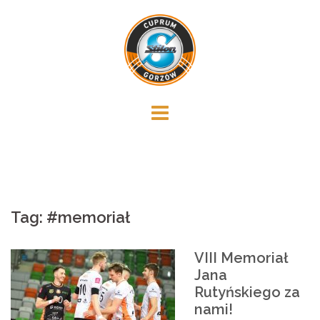
Skip
to
content
Tag:
#memoriał
VIII Memoriał
Jana
Rutyńskiego za
nami!