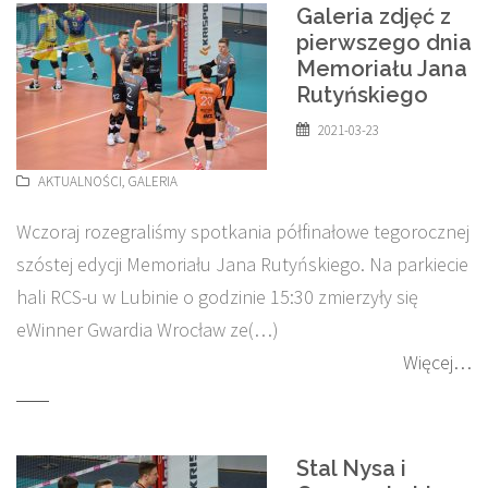
Galeria zdjęć z
pierwszego dnia
Memoriału Jana
Rutyńskiego
2021-03-23
AKTUALNOŚCI
,
GALERIA
Wczoraj rozegraliśmy spotkania półfinałowe tegorocznej
szóstej edycji Memoriału Jana Rutyńskiego. Na parkiecie
hali RCS-u w Lubinie o godzinie 15:30 zmierzyły się
eWinner Gwardia Wrocław ze(…)
Więcej…
Stal Nysa i