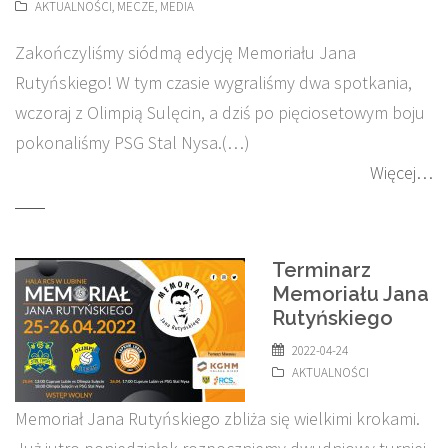
AKTUALNOŚCI
,
MECZE
,
MEDIA
Zakończyliśmy siódmą edycję Memoriału Jana
Rutyńskiego! W tym czasie wygraliśmy dwa spotkania,
wczoraj z Olimpią Sulęcin, a dziś po pięciosetowym boju
pokonaliśmy PSG Stal Nysa.(…)
Więcej…
Terminarz
Memoriału Jana
Rutyńskiego
2022-04-24
AKTUALNOŚCI
Memoriał Jana Rutyńskiego zbliża się wielkimi krokami.