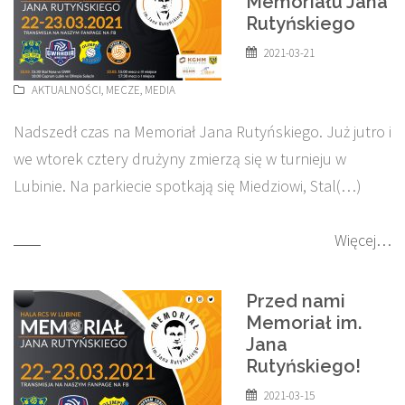
Memoriału Jana
Rutyńskiego
2021-03-21
AKTUALNOŚCI
,
MECZE
,
MEDIA
Nadszedł czas na Memoriał Jana Rutyńskiego. Już jutro i
we wtorek cztery drużyny zmierzą się w turnieju w
Lubinie. Na parkiecie spotkają się Miedziowi, Stal(…)
Więcej…
Przed nami
Memoriał im.
Jana
Rutyńskiego!
2021-03-15