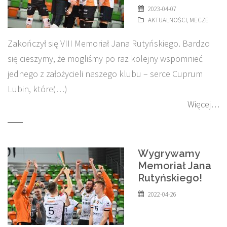
2023-04-07
AKTUALNOŚCI
,
MECZE
Zakończył się VIII Memoriał Jana Rutyńskiego. Bardzo
się cieszymy, że mogliśmy po raz kolejny wspomnieć
jednego z założycieli naszego klubu – serce Cuprum
Lubin, które(…)
Więcej…
Wygrywamy
Memoriał Jana
Rutyńskiego!
2022-04-26