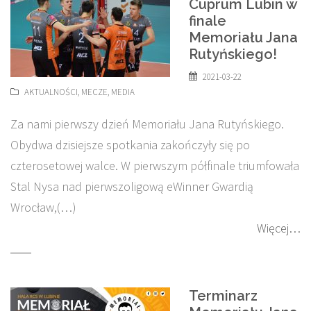
Cuprum Lubin w
finale
Memoriału Jana
Rutyńskiego!
2021-03-22
AKTUALNOŚCI
,
MECZE
,
MEDIA
Za nami pierwszy dzień Memoriału Jana Rutyńskiego.
Obydwa dzisiejsze spotkania zakończyły się po
czterosetowej walce. W pierwszym półfinale triumfowała
Stal Nysa nad pierwszoligową eWinner Gwardią
Wrocław,(…)
Więcej…
Terminarz