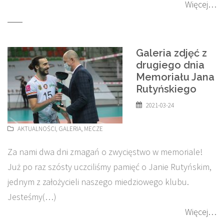
Więcej…
Galeria zdjęć z
drugiego dnia
Memoriału Jana
Rutyńskiego
2021-03-24
AKTUALNOŚCI
,
GALERIA
,
MECZE
Za nami dwa dni zmagań o zwycięstwo w memoriale!
Już po raz szósty uczciliśmy pamięć o Janie Rutyńskim,
jednym z założycieli naszego miedziowego klubu.
Jesteśmy(…)
Więcej…