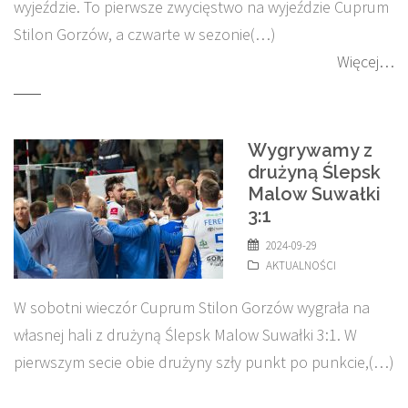
wyjeździe. To pierwsze zwycięstwo na wyjeździe Cuprum
Stilon Gorzów, a czwarte w sezonie(…)
Więcej…
Wygrywamy z
drużyną Ślepsk
Malow Suwałki
3:1
2024-09-29
AKTUALNOŚCI
W sobotni wieczór Cuprum Stilon Gorzów wygrała na
własnej hali z drużyną Ślepsk Malow Suwałki 3:1. W
pierwszym secie obie drużyny szły punkt po punkcie,(…)