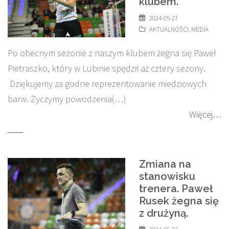
klubem.
2024-05-27
AKTUALNOŚCI
,
MEDIA
Po obecnym sezonie z naszym klubem żegna się Paweł
Pietraszko, który w Lubinie spędził aż cztery sezony.
Dziękujemy za godne reprezentowanie miedziowych
barw. Życzymy powodzenia(…)
Więcej…
Zmiana na
stanowisku
trenera. Paweł
Rusek żegna się
z drużyną.