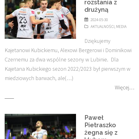
rozstania z
drużyną
2024-05-30
AKTUALNOŚCI
,
MEDIA
Dziękujemy
Kajetanowi Kubickiemu, Alexowi Bergerowi i Dominikowi
Czernemu za dwa wspólne sezony w Lubinie. Dla
Kajetana Kubickiego sezon 2022/2023 był pierwszym w
miedziowych barwach, ale(…)
Więcej…
Paweł
Pietraszko
żegna się z