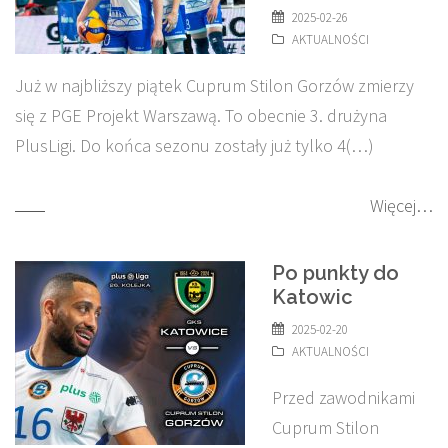
2025-02-26
AKTUALNOŚCI
Już w najbliższy piątek Cuprum Stilon Gorzów zmierzy
się z PGE Projekt Warszawą. To obecnie 3. drużyna
PlusLigi. Do końca sezonu zostały już tylko 4(…)
Więcej…
Po punkty do
Katowic
2025-02-20
AKTUALNOŚCI
Przed zawodnikami
Cuprum Stilon