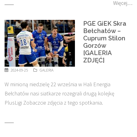
Więcej…
PGE GiEK Skra
Bełchatów –
Cuprum Stilon
Gorzów
[GALERIA
ZDJĘĆ]
2024-09-25
GALERIA
W minioną niedzielę 22 września w Hali Energia
Bełchatów nasi siatkarze rozegrali drugą kolejkę
PlusLigi Zobaczcie zdjęcia z tego spotkania.