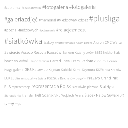
#fotogalerie
#fotogaleria
#cuprumtv
#czasnarewanż
#plusliga
#galeriazdjęć
#memoriał
#MiedziowaMlodziez
#relacjezmeczu
#poznajMiedziowych
#pożegnania
#siatkówka
Aluron CMC Warta
#szkoły
#WartoPomagac
Adam Lorenc
Asseco Resovia Rzeszów
Zawiercie
Barkom Każany Lwów
BBTS Bielsko-Biała
beach volleyball
Cerrad Enea Czarni Radom
cuprum
Florian
Biało-czerwoni
galeria
GKS Katowice
Kajetan Kubicki
Krage
Kamil Szymura
KS Wanda Kraków
PreZero Grand Prix
LUK Lublin
PGE Skra Bełchatów
mistrzostwa świata
playoffy
reprezentacja Polski
PLS
Stal Nysa
siatkówka plażowa
reprezentacja
transfer
Trefl Gdańsk
Ślepsk Malow Suwałki
VNL
Wojciech Ferens
バ
Staropolanka
レーボール