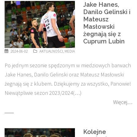
Jake Hanes,
Danilo Gelinski i
Mateusz
Masłowski
żegnają się z
Cuprum Lubin
2024-06-02
AKTUALNOŚCI
,
MEDIA
Po jednym sezonie spędzonym w miedziowych barwach
Jake Hanes, Danilo Gelinski oraz Mateusz Masłowski
żegnają się z klubem. Dziękujemy za wszystko, Panowie!
Niewątpliwie sezon 2023/2024(…)
Więcej…
Kolejne