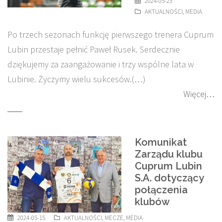
2024-05-23
AKTUALNOŚCI
,
MEDIA
Po trzech sezonach funkcję pierwszego trenera Cuprum
Lubin przestaje pełnić Paweł Rusek. Serdecznie
dziękujemy za zaangażowanie i trzy wspólne lata w
Lubinie. Życzymy wielu sukcesów.(…)
Więcej…
Komunikat
Zarządu klubu
Cuprum Lubin
S.A. dotyczący
połączenia
klubów
2024-05-15
AKTUALNOŚCI
,
MECZE
,
MEDIA