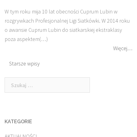
W tym roku mija 10 lat obecności Cuprum Lubin w
rozgrywkach Profesjonalnej Ligi Siatkówki. W 2014 roku
o awansie Cuprum Lubin do siatkarskiej ekstraklasy
poza aspektem(…)
Więcej…
Nawigacja
Starsze wpisy
po
Szukaj:
wpisach
KATEGORIE
AKTUALNOŚCI