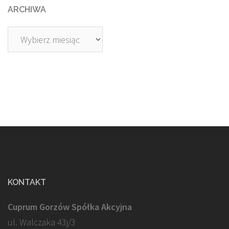
ARCHIWA
Archiwa
KONTAKT
Cuprum Gorzów Spółka Akcyjna
ul. Walczaka 43j/3