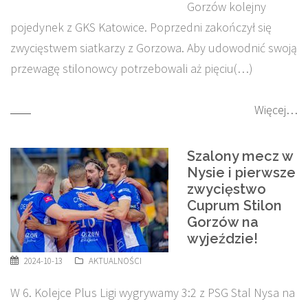
Gorzów kolejny
pojedynek z GKS Katowice. Poprzedni zakończył się
zwycięstwem siatkarzy z Gorzowa. Aby udowodnić swoją
przewagę stilonowcy potrzebowali aż pięciu(…)
Więcej…
Szalony mecz w
Nysie i pierwsze
zwycięstwo
Cuprum Stilon
Gorzów na
wyjeździe!
2024-10-13
AKTUALNOŚCI
W 6. Kolejce Plus Ligi wygrywamy 3:2 z PSG Stal Nysa na