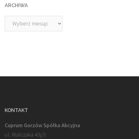
ARCHIWA
Archiwa
KONTAKT
Cuprum Gorzów Spółka Akcyjna
ul. Walczaka 43j/3