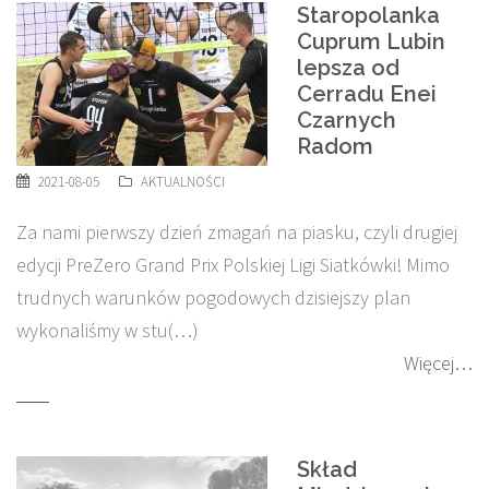
Staropolanka
Cuprum Lubin
lepsza od
Cerradu Enei
Czarnych
Radom
2021-08-05
AKTUALNOŚCI
Za nami pierwszy dzień zmagań na piasku, czyli drugiej
edycji PreZero Grand Prix Polskiej Ligi Siatkówki! Mimo
trudnych warunków pogodowych dzisiejszy plan
wykonaliśmy w stu(…)
Więcej…
Skład