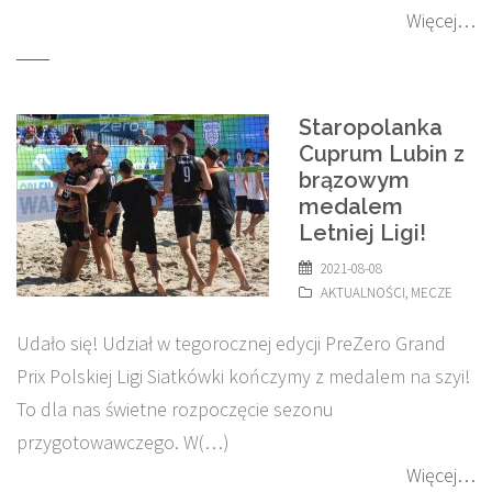
Więcej…
Staropolanka
Cuprum Lubin z
brązowym
medalem
Letniej Ligi!
2021-08-08
AKTUALNOŚCI
,
MECZE
Udało się! Udział w tegorocznej edycji PreZero Grand
Prix Polskiej Ligi Siatkówki kończymy z medalem na szyi!
To dla nas świetne rozpoczęcie sezonu
przygotowawczego. W(…)
Więcej…