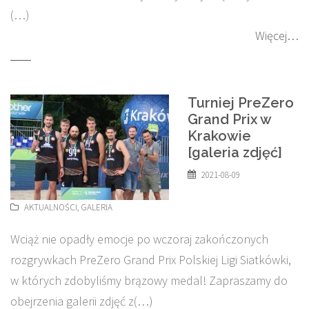
(…)
Więcej…
Turniej PreZero
Grand Prix w
Krakowie
[galeria zdjęć]
2021-08-09
AKTUALNOŚCI
,
GALERIA
Wciąż nie opadły emocje po wczoraj zakończonych
rozgrywkach PreZero Grand Prix Polskiej Ligi Siatkówki,
w których zdobyliśmy brązowy medal! Zapraszamy do
obejrzenia galerii zdjęć z(…)