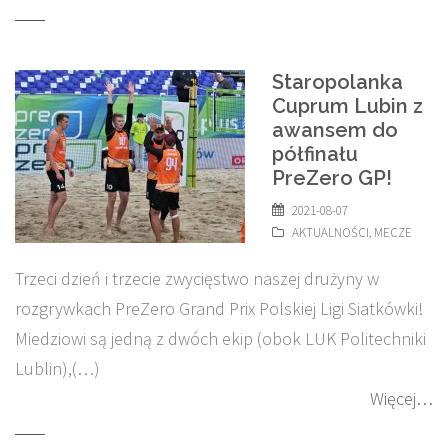
Staropolanka
Cuprum Lubin z
awansem do
półfinału
PreZero GP!
2021-08-07
AKTUALNOŚCI
,
MECZE
Trzeci dzień i trzecie zwycięstwo naszej drużyny w
rozgrywkach PreZero Grand Prix Polskiej Ligi Siatkówki!
Miedziowi są jedną z dwóch ekip (obok LUK Politechniki
Lublin),(…)
Więcej…