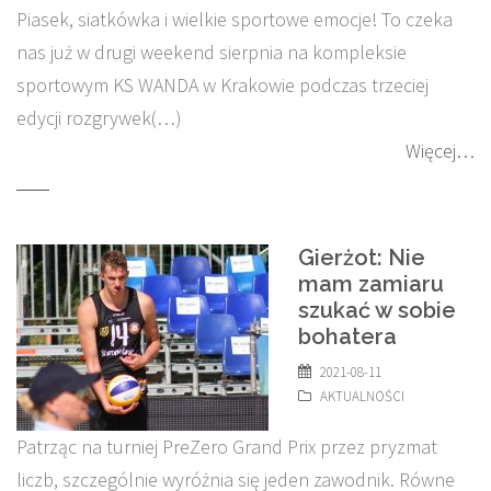
Piasek, siatkówka i wielkie sportowe emocje! To czeka
nas już w drugi weekend sierpnia na kompleksie
sportowym KS WANDA w Krakowie podczas trzeciej
edycji rozgrywek(…)
Więcej…
Gierżot: Nie
mam zamiaru
szukać w sobie
bohatera
2021-08-11
AKTUALNOŚCI
Patrząc na turniej PreZero Grand Prix przez pryzmat
liczb, szczególnie wyróżnia się jeden zawodnik. Równe