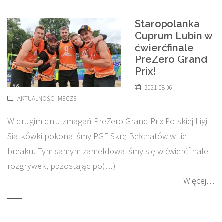
Staropolanka
Cuprum Lubin w
ćwierćfinale
PreZero Grand
Prix!
2021-08-06
AKTUALNOŚCI
,
MECZE
W drugim dniu zmagań PreZero Grand Prix Polskiej Ligi
Siatkówki pokonaliśmy PGE Skrę Bełchatów w tie-
breaku. Tym samym zameldowaliśmy się w ćwierćfinale
rozgrywek, pozostając po(…)
Więcej…