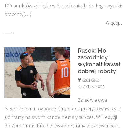
100 punktów zdobyte w 5 spotkaniach, do tego wysokie
procenty(…)
Więcej…
Rusek: Moi
zawodnicy
wykonali kawał
dobrej roboty
2021-08-10
AKTUALNOŚCI
Zaledwie dwa
tygodnie temu rozpoczęliśmy okres przygotowawczy, a
już mamy na swoim koncie niemały sukces. W II edycji
PreZero Grand Prix PLS wywalczyliśmy brązowy medal.