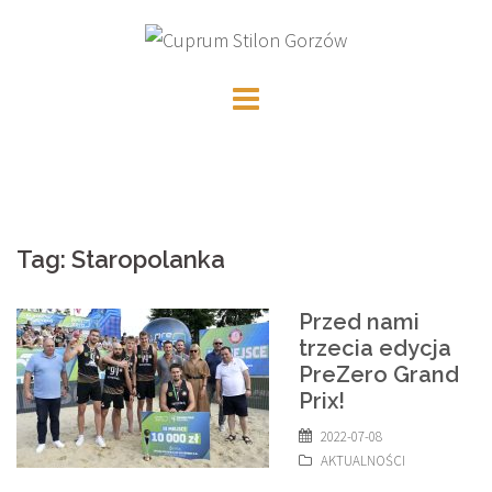
Skip
to
content
Tag:
Staropolanka
Przed nami
trzecia edycja
PreZero Grand
Prix!
2022-07-08
AKTUALNOŚCI