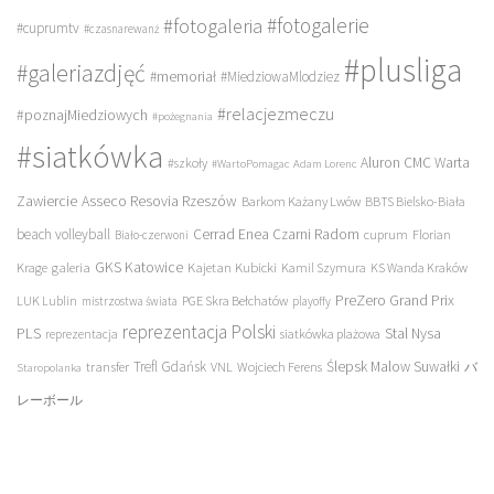
#fotogalerie
#fotogaleria
#cuprumtv
#czasnarewanż
#plusliga
#galeriazdjęć
#memoriał
#MiedziowaMlodziez
#relacjezmeczu
#poznajMiedziowych
#pożegnania
#siatkówka
Aluron CMC Warta
#szkoły
#WartoPomagac
Adam Lorenc
Asseco Resovia Rzeszów
Zawiercie
Barkom Każany Lwów
BBTS Bielsko-Biała
beach volleyball
Cerrad Enea Czarni Radom
cuprum
Florian
Biało-czerwoni
galeria
GKS Katowice
Kajetan Kubicki
Krage
Kamil Szymura
KS Wanda Kraków
PreZero Grand Prix
LUK Lublin
PGE Skra Bełchatów
mistrzostwa świata
playoffy
reprezentacja Polski
PLS
Stal Nysa
siatkówka plażowa
reprezentacja
transfer
Trefl Gdańsk
Ślepsk Malow Suwałki
VNL
Wojciech Ferens
バ
Staropolanka
レーボール