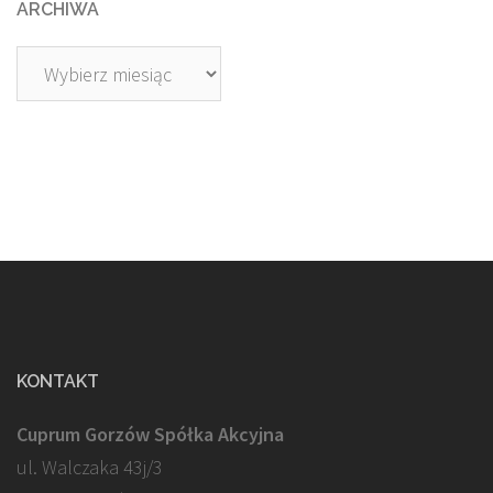
ARCHIWA
Archiwa
KONTAKT
Cuprum Gorzów Spółka Akcyjna
ul. Walczaka 43j/3