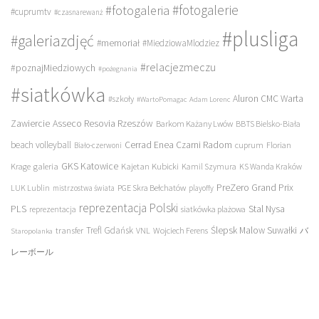
#fotogalerie
#fotogaleria
#cuprumtv
#czasnarewanż
#plusliga
#galeriazdjęć
#memoriał
#MiedziowaMlodziez
#relacjezmeczu
#poznajMiedziowych
#pożegnania
#siatkówka
Aluron CMC Warta
#szkoły
#WartoPomagac
Adam Lorenc
Asseco Resovia Rzeszów
Zawiercie
Barkom Każany Lwów
BBTS Bielsko-Biała
beach volleyball
Cerrad Enea Czarni Radom
cuprum
Florian
Biało-czerwoni
galeria
GKS Katowice
Kajetan Kubicki
Krage
Kamil Szymura
KS Wanda Kraków
PreZero Grand Prix
LUK Lublin
PGE Skra Bełchatów
mistrzostwa świata
playoffy
reprezentacja Polski
PLS
Stal Nysa
siatkówka plażowa
reprezentacja
transfer
Trefl Gdańsk
Ślepsk Malow Suwałki
VNL
Wojciech Ferens
バ
Staropolanka
レーボール