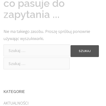
co pasuje do
zapytania ...
Nie ma takiego zasobu. Proszę spróbuj ponownie
używając wyszukiwarki.
Szukaj:
Szukaj:
KATEGORIE
AKTUALNOŚCI