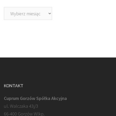
Archiwa
KONTAKT
Cuprum Gorzów Spółka Akcyjna
ul. Walczaka 43j/3
66-400 Gorzów Wlkp.