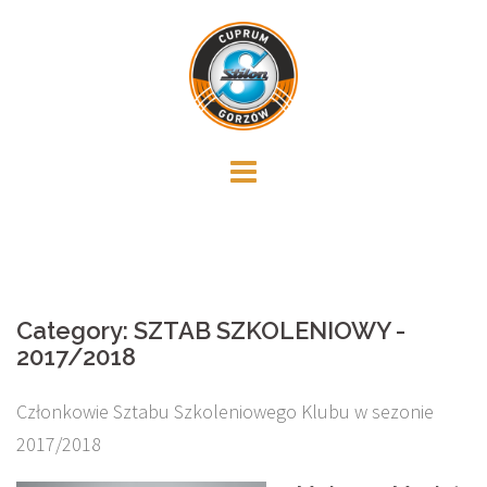
Skip
to
content
Category:
SZTAB SZKOLENIOWY -
2017/2018
Członkowie Sztabu Szkoleniowego Klubu w sezonie
2017/2018