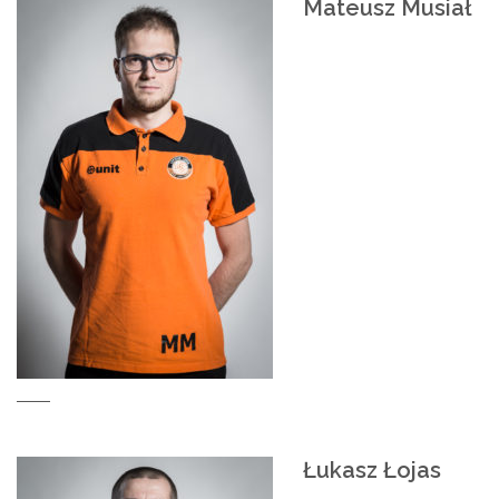
Mateusz Musiał
Łukasz Łojas