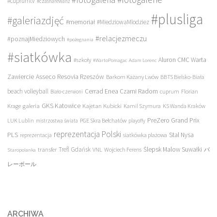
#cuprumtv
#czasnarewanż
#plusliga
#galeriazdjęć
#memoriał
#MiedziowaMlodziez
#relacjezmeczu
#poznajMiedziowych
#pożegnania
#siatkówka
Aluron CMC Warta
#szkoły
#WartoPomagac
Adam Lorenc
Asseco Resovia Rzeszów
Zawiercie
Barkom Każany Lwów
BBTS Bielsko-Biała
beach volleyball
Cerrad Enea Czarni Radom
cuprum
Florian
Biało-czerwoni
galeria
GKS Katowice
Kajetan Kubicki
Krage
Kamil Szymura
KS Wanda Kraków
PreZero Grand Prix
LUK Lublin
PGE Skra Bełchatów
mistrzostwa świata
playoffy
reprezentacja Polski
PLS
Stal Nysa
siatkówka plażowa
reprezentacja
transfer
Trefl Gdańsk
Ślepsk Malow Suwałki
VNL
Wojciech Ferens
バ
Staropolanka
レーボール
ARCHIWA