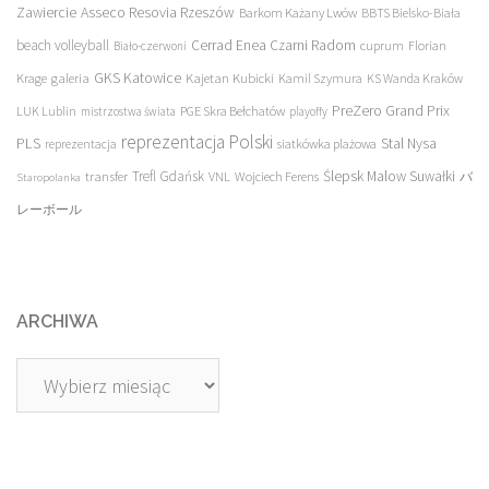
Asseco Resovia Rzeszów
Zawiercie
Barkom Każany Lwów
BBTS Bielsko-Biała
beach volleyball
Cerrad Enea Czarni Radom
cuprum
Florian
Biało-czerwoni
galeria
GKS Katowice
Kajetan Kubicki
Krage
Kamil Szymura
KS Wanda Kraków
PreZero Grand Prix
LUK Lublin
PGE Skra Bełchatów
mistrzostwa świata
playoffy
reprezentacja Polski
PLS
Stal Nysa
siatkówka plażowa
reprezentacja
transfer
Trefl Gdańsk
Ślepsk Malow Suwałki
VNL
Wojciech Ferens
バ
Staropolanka
レーボール
ARCHIWA
Archiwa