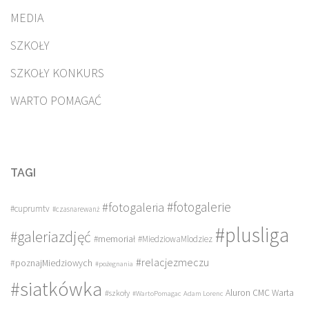
MEDIA
SZKOŁY
SZKOŁY KONKURS
WARTO POMAGAĆ
TAGI
#fotogalerie
#fotogaleria
#cuprumtv
#czasnarewanż
#plusliga
#galeriazdjęć
#memoriał
#MiedziowaMlodziez
#relacjezmeczu
#poznajMiedziowych
#pożegnania
#siatkówka
Aluron CMC Warta
#szkoły
#WartoPomagac
Adam Lorenc