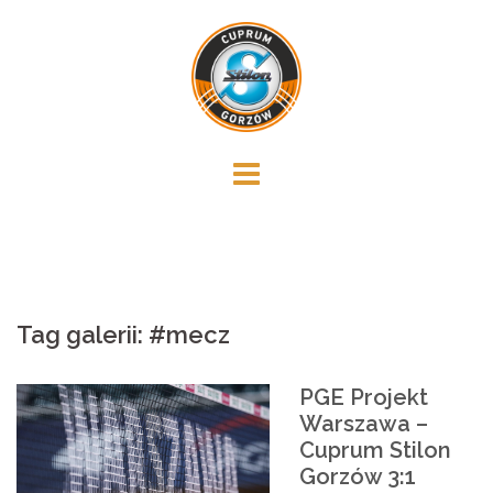
Skip
to
content
Tag galerii:
#mecz
PGE Projekt
Warszawa –
Cuprum Stilon
Gorzów 3:1