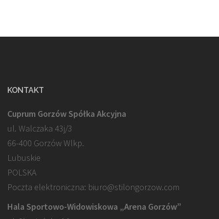
KONTAKT
Cuprum Gorzów Spółka Akcyjna
ul. Walczaka 43j/3
66-400 Gorzów Wlkp.
Lubuskie
POLSKA
Poczta elektroniczna: biuro@stilongorzow.com
Hala Sportowo-Widowiskowa „Arena Gorzów”