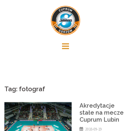
Skip
to
content
Tag:
fotograf
Akredytacje
stałe na mecze
Cuprum Lubin
2018-09-19