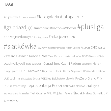
TAGI
#fotogalerie
#fotogaleria
#cuprumtv
#czasnarewanż
#plusliga
#galeriazdjęć
#memoriał
#MiedziowaMlodziez
#relacjezmeczu
#poznajMiedziowych
#pożegnania
#siatkówka
Aluron CMC Warta
#szkoły
#WartoPomagac
Adam Lorenc
Asseco Resovia Rzeszów
Zawiercie
Barkom Każany Lwów
BBTS Bielsko-Biała
beach volleyball
Cerrad Enea Czarni Radom
cuprum
Florian
Biało-czerwoni
galeria
GKS Katowice
Kajetan Kubicki
Krage
Kamil Szymura
KS Wanda Kraków
PreZero Grand Prix
LUK Lublin
PGE Skra Bełchatów
mistrzostwa świata
playoffy
reprezentacja Polski
PLS
Stal Nysa
siatkówka plażowa
reprezentacja
transfer
Trefl Gdańsk
Ślepsk Malow Suwałki
VNL
Wojciech Ferens
バ
Staropolanka
レーボール