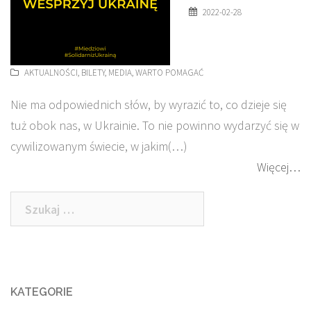
2022-02-28
AKTUALNOŚCI
,
BILETY
,
MEDIA
,
WARTO POMAGAĆ
Nie ma odpowiednich słów, by wyrazić to, co dzieje się
tuż obok nas, w Ukrainie. To nie powinno wydarzyć się w
cywilizowanym świecie, w jakim(…)
Więcej…
Szukaj:
KATEGORIE