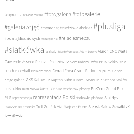
#fotogalerie
#fotogaleria
#cuprumtv
#czasnarewanż
#plusliga
#galeriazdjęć
#memoriał
#MiedziowaMlodziez
#relacjezmeczu
#poznajMiedziowych
#pożegnania
#siatkówka
Aluron CMC Warta
#szkoły
#WartoPomagac
Adam Lorenc
Asseco Resovia Rzeszów
Zawiercie
Barkom Każany Lwów
BBTS Bielsko-Biała
beach volleyball
Cerrad Enea Czarni Radom
cuprum
Florian
Biało-czerwoni
galeria
GKS Katowice
Kajetan Kubicki
Krage
Kamil Szymura
KS Wanda Kraków
PreZero Grand Prix
LUK Lublin
PGE Skra Bełchatów
mistrzostwa świata
playoffy
reprezentacja Polski
PLS
Stal Nysa
siatkówka plażowa
reprezentacja
transfer
Trefl Gdańsk
Ślepsk Malow Suwałki
VNL
Wojciech Ferens
バ
Staropolanka
レーボール