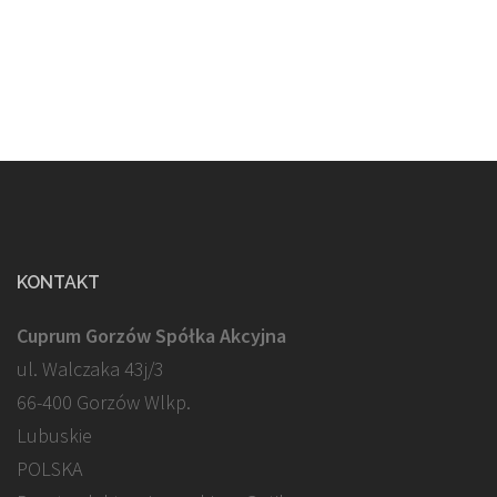
KONTAKT
Cuprum Gorzów Spółka Akcyjna
ul. Walczaka 43j/3
66-400 Gorzów Wlkp.
Lubuskie
POLSKA