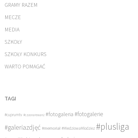
GRAMY RAZEM
MECZE
MEDIA
SZKOŁY
SZKOŁY KONKURS
WARTO POMAGAĆ
TAGI
#fotogalerie
#fotogaleria
#cuprumtv
#czasnarewanż
#plusliga
#galeriazdjęć
#memoriał
#MiedziowaMlodziez