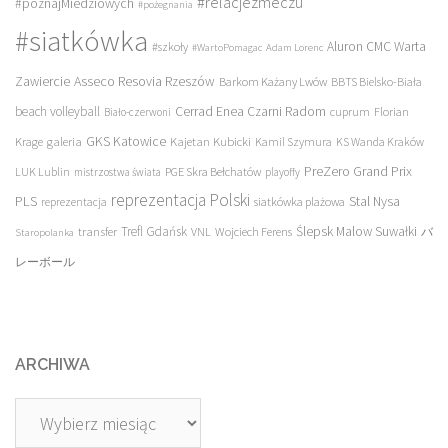
#relacjezmeczu
#poznajMiedziowych
#pożegnania
#siatkówka
Aluron CMC Warta
#szkoły
#WartoPomagac
Adam Lorenc
Asseco Resovia Rzeszów
Zawiercie
Barkom Każany Lwów
BBTS Bielsko-Biała
beach volleyball
Cerrad Enea Czarni Radom
cuprum
Florian
Biało-czerwoni
galeria
GKS Katowice
Kajetan Kubicki
Krage
Kamil Szymura
KS Wanda Kraków
PreZero Grand Prix
LUK Lublin
PGE Skra Bełchatów
mistrzostwa świata
playoffy
reprezentacja Polski
PLS
Stal Nysa
siatkówka plażowa
reprezentacja
transfer
Trefl Gdańsk
Ślepsk Malow Suwałki
VNL
Wojciech Ferens
バ
Staropolanka
レーボール
ARCHIWA
Archiwa