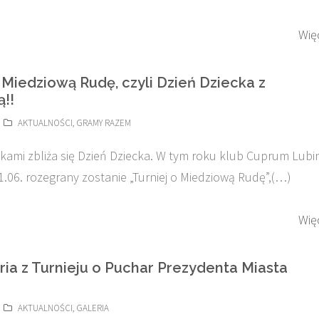
Wię
 Miedziową Rudę, czyli Dzień Dziecka z
ą!!
AKTUALNOŚCI
,
GRAMY RAZEM
okami zbliża się Dzień Dziecka. W tym roku klub Cuprum Lubi
1.06. rozegrany zostanie „Turniej o Miedziową Rudę”,(…)
Wię
ria z Turnieju o Puchar Prezydenta Miasta
AKTUALNOŚCI
,
GALERIA