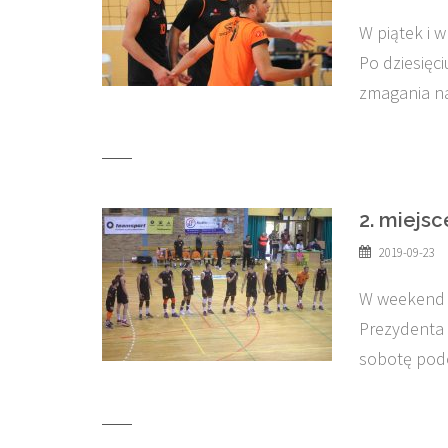
W piątek i 
Po dziesięc
zmagania na
2. miejs
2019-09-23
W weekend n
Prezydenta 
sobotę pod