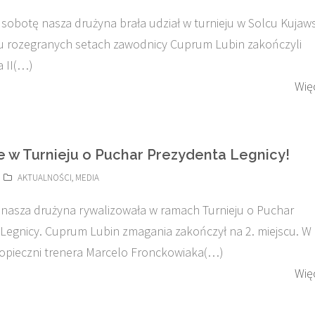
w sobotę nasza drużyna brała udział w turnieju w Solcu Kujaw
iu rozegranych setach zawodnicy Cuprum Lubin zakończyli
 II(…)
Wię
ce w Turnieju o Puchar Prezydenta Legnicy!
AKTUALNOŚCI
,
MEDIA
asza drużyna rywalizowała w ramach Turnieju o Puchar
Legnicy. Cuprum Lubin zmagania zakończył na 2. miejscu. W
opieczni trenera Marcelo Fronckowiaka(…)
Wię