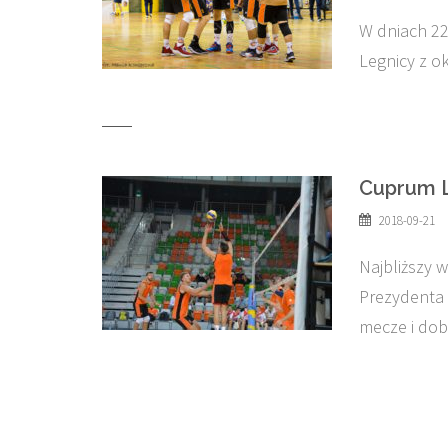
W dniach 22
Legnicy z ok
Cuprum L
2018-09-21
Najbliższy 
Prezydenta 
mecze i do