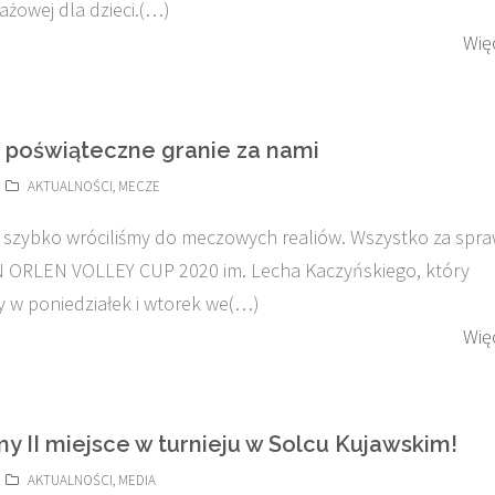
ażowej dla dzieci.(…)
Wię
 poświąteczne granie za nami
AKTUALNOŚCI
,
MECZE
 szybko wróciliśmy do meczowych realiów. Wszystko za spr
N ORLEN VOLLEY CUP 2020 im. Lecha Kaczyńskiego, który
y w poniedziałek i wtorek we(…)
Wię
y II miejsce w turnieju w Solcu Kujawskim!
AKTUALNOŚCI
,
MEDIA