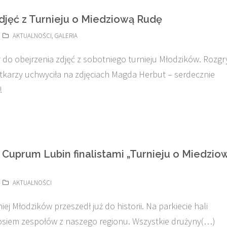
zdjęć z Turnieju o Miedziową Rudę
AKTUALNOŚCI
,
GALERIA
do obejrzenia zdjęć z sobotniego turnieju Młodzików. Rozgr
tkarzy uchwyciła na zdjęciach Magda Herbut – serdecznie
!
 Cuprum Lubin finalistami „Turnieju o Miedzio
AKTUALNOŚCI
iej Młodzików przeszedł już do historii. Na parkiecie hali
e osiem zespołów z naszego regionu. Wszystkie drużyny(…)