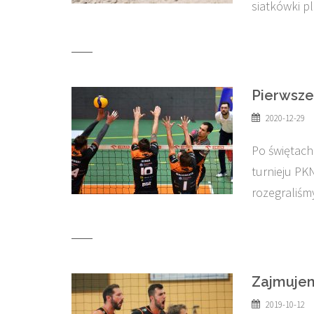
siatkówki pl
Pierwsze
2020-12-29
Po świętach
turnieju PK
rozegraliśm
Zajmujem
2019-10-12