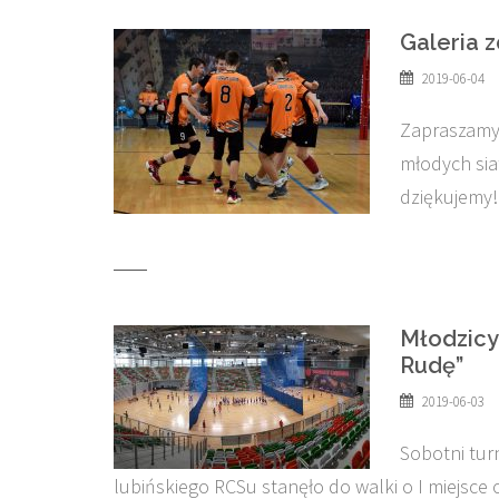
Galeria 
2019-06-04
Zapraszamy 
młodych sia
dziękujemy!
Młodzicy
Rudę”
2019-06-03
Sobotni turn
lubińskiego RCSu stanęło do walki o I miejsc