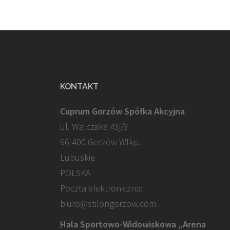
KONTAKT
Cuprum Gorzów Spółka Akcyjna
ul. Walczaka 43j/3
66-400 Gorzów Wlkp.
Lubuskie
POLSKA
Poczta elektroniczna:
biuro@stilongorzow.com
Hala Sportowo-Widowiskowa „Arena