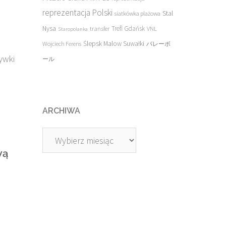
reprezentacja Polski
Stal
siatkówka plażowa
Nysa
transfer
Trefl Gdańsk
VNL
Staropolanka
Ślepsk Malow Suwałki
Wojciech Ferens
バレーボ
ywki
ール
ARCHIWA
Archiwa
wą