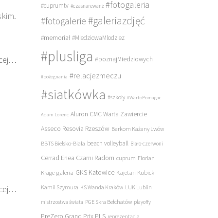
#fotogaleria
#cuprumtv
#czasnarewanż
skim.
#galeriazdjęć
#fotogalerie
#memoriał
#MiedziowaMlodziez
#plusliga
cej…
#poznajMiedziowych
#relacjezmeczu
#pożegnania
#siatkówka
#szkoły
#WartoPomagac
Aluron CMC Warta Zawiercie
Adam Lorenc
Asseco Resovia Rzeszów
Barkom Każany Lwów
beach volleyball
BBTS Bielsko-Biała
Biało-czerwoni
Cerrad Enea Czarni Radom
cuprum
Florian
galeria
GKS Katowice
Kajetan Kubicki
Krage
cej…
Kamil Szymura
KS Wanda Kraków
LUK Lublin
PGE Skra Bełchatów
mistrzostwa świata
playoffy
PreZero Grand Prix PLS
reprezentacja