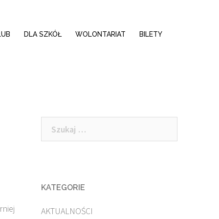
LUB
DLA SZKÓŁ
WOLONTARIAT
BILETY
Szukaj:
KATEGORIE
rniej
AKTUALNOŚCI