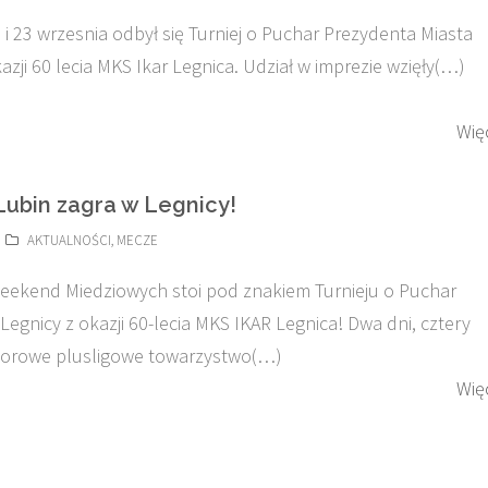
 i 23 wrzesnia odbył się Turniej o Puchar Prezydenta Miasta
azji 60 lecia MKS Ikar Legnica. Udział w imprezie wzięły(…)
Wię
ubin zagra w Legnicy!
AKTUALNOŚCI
,
MECZE
weekend Miedziowych stoi pod znakiem Turnieju o Puchar
Legnicy z okazji 60-lecia MKS IKAR Legnica! Dwa dni, cztery
borowe plusligowe towarzystwo(…)
Wię