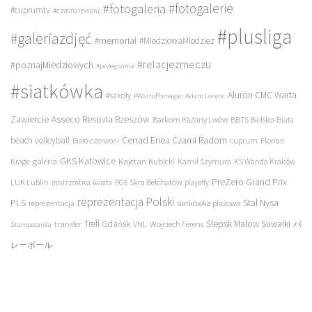
#fotogalerie
#fotogaleria
#cuprumtv
#czasnarewanż
#plusliga
#galeriazdjęć
#memoriał
#MiedziowaMlodziez
#relacjezmeczu
#poznajMiedziowych
#pożegnania
#siatkówka
Aluron CMC Warta
#szkoły
#WartoPomagac
Adam Lorenc
Asseco Resovia Rzeszów
Zawiercie
Barkom Każany Lwów
BBTS Bielsko-Biała
beach volleyball
Cerrad Enea Czarni Radom
cuprum
Florian
Biało-czerwoni
galeria
GKS Katowice
Kajetan Kubicki
Krage
Kamil Szymura
KS Wanda Kraków
PreZero Grand Prix
LUK Lublin
PGE Skra Bełchatów
mistrzostwa świata
playoffy
reprezentacja Polski
PLS
Stal Nysa
siatkówka plażowa
reprezentacja
transfer
Trefl Gdańsk
Ślepsk Malow Suwałki
VNL
Wojciech Ferens
バ
Staropolanka
レーボール