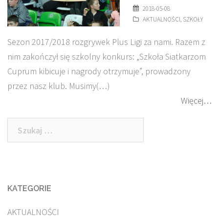
2018-05-08
AKTUALNOŚCI
,
SZKOŁY
Sezon 2017/2018 rozgrywek Plus Ligi za nami. Razem z
nim zakończył się szkolny konkurs: „Szkoła Siatkarzom
Cuprum kibicuje i nagrody otrzymuje”, prowadzony
przez nasz klub. Musimy(…)
Więcej…
Szukaj:
KATEGORIE
AKTUALNOŚCI