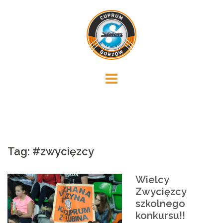
Skip
to
content
Tag:
#zwycięzcy
Wielcy
Zwycięzcy
szkolnego
konkursu!!