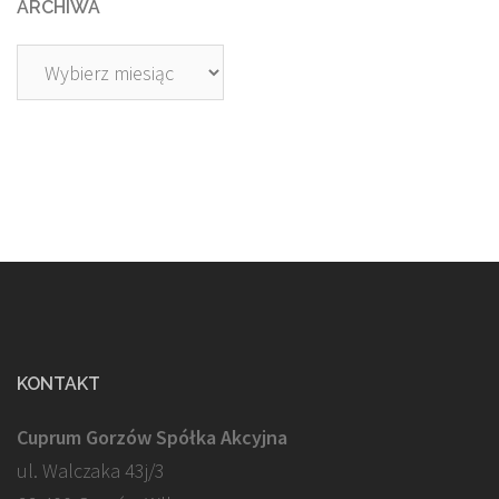
ARCHIWA
Archiwa
KONTAKT
Cuprum Gorzów Spółka Akcyjna
ul. Walczaka 43j/3