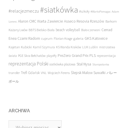
#siatkówka
#relacjezmeczu
#szkoły
#WartoPomagac
Adam
Asseco Resovia Rzeszów
Aluron CMC Warta Zawiercie
Barkom
Lorenc
beach volleyball
Cerrad
Każany Lwów
BBTS Bielsko-Biała
Biało-czerwoni
Enea Czarni Radom
galeria
GKS Katowice
cuprum
Florian Krage
Kajetan Kubicki
Kamil Szymura
KS Wanda Kraków
LUK Lublin
mistrzostwa
PreZero Grand Prix PLS
PGE Skra Bełchatów
świata
playoffy
reprezentacja
reprezentacja Polski
Stal Nysa
siatkówka plażowa
Staropolanka
transfer
Trefl Gdańsk
Ślepsk Malow Suwałki
VNL
Wojciech Ferens
バレー
ボール
ARCHIWA
Archiwa