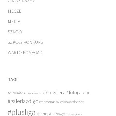
GRAMY RAZEM
MECZE
MEDIA
SZKOŁY
SZKOŁY KONKURS
WARTO POMAGAĆ
TAGI
#fotogalerie
#fotogaleria
#cuprumtv
#czasnarewanż
#galeriazdjęć
#memoriał
#MiedziowaMlodziez
#plusliga
#poznajMiedziowych
#pożegnania