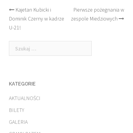
Post
Kajetan Kubicki i
Pierwsze pożegnania w
Dominik Czerny w kadrze
zespole Miedziowych
navigation
U-21!
Szukaj:
KATEGORIE
AKTUALNOŚCI
BILETY
GALERIA