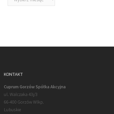
KONTAKT
Cuprum Gorzów Spółka Akcyjna
ul. Walczaka 43j/3
66-400 Gorzów Wlkp.
Lubuskie