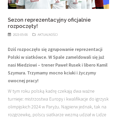
Sezon reprezentacyjny oficjalnie
rozpoczęty!
2023-05-08
AKTUALNOŚCI
Dziś rozpoczęło się zgrupowanie reprezentacji
Polski w siatkówce. W Spale zameldowali się już
nasi Miedziowi – trener Paweł Rusek i libero Kamil
Szymura. Trzymamy mocno kciuki i życzymy
owocnej pracy!
W tym roku polską kadrę czekają dwa ważne
turnieje: mistrzostwa Europy i kwalifikacje do igrzysk
olimpijskich 2024 w Paryżu. Najpierw jednak, tak na
rozgrzewkę, polscy siatkarze wezmą udział w Lidze