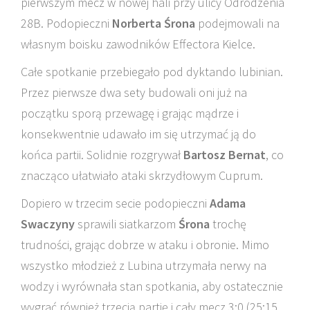
pierwszym mecz w nowej hali przy ulicy Odrodzenia
28B. Podopieczni
Norberta Śrona
podejmowali na
własnym boisku zawodników Effectora Kielce.
Całe spotkanie przebiegało pod dyktando lubinian.
Przez pierwsze dwa sety budowali oni już na
początku sporą przewagę i grając mądrze i
konsekwentnie udawało im się utrzymać ją do
końca partii. Solidnie rozgrywał
Bartosz Bernat
, co
znacząco ułatwiało ataki skrzydłowym Cuprum.
Dopiero w trzecim secie podopieczni
Adama
Swaczyny
sprawili siatkarzom
Śrona
trochę
trudności, grając dobrze w ataku i obronie. Mimo
wszystko młodzież z Lubina utrzymała nerwy na
wodzy i wyrównała stan spotkania, aby ostatecznie
wygrać również trzecią partię i cały mecz 3:0 (25:15,