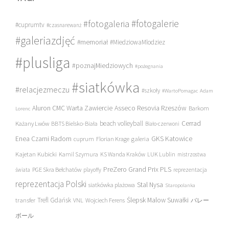
#fotogalerie
#fotogaleria
#cuprumtv
#czasnarewanż
#galeriazdjęć
#memoriał
#MiedziowaMlodziez
#plusliga
#poznajMiedziowych
#pożegnania
#siatkówka
#relacjezmeczu
#szkoły
#WartoPomagac
Adam
Asseco Resovia Rzeszów
Aluron CMC Warta Zawiercie
Barkom
Lorenc
beach volleyball
Cerrad
Każany Lwów
BBTS Bielsko-Biała
Biało-czerwoni
Enea Czarni Radom
galeria
GKS Katowice
cuprum
Florian Krage
Kajetan Kubicki
Kamil Szymura
KS Wanda Kraków
LUK Lublin
mistrzostwa
PreZero Grand Prix PLS
PGE Skra Bełchatów
świata
playoffy
reprezentacja
reprezentacja Polski
Stal Nysa
siatkówka plażowa
Staropolanka
transfer
Trefl Gdańsk
Ślepsk Malow Suwałki
VNL
Wojciech Ferens
バレー
ボール