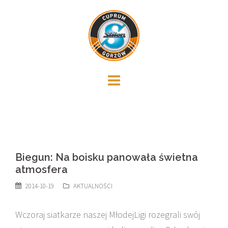
Skip
to
content
Biegun: Na boisku panowała świetna
atmosfera
2014-10-19
AKTUALNOŚCI
Wczoraj siatkarze naszej MłodejLigi rozegrali swój