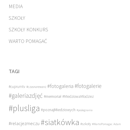
MEDIA
SZKOŁY
SZKOŁY KONKURS
WARTO POMAGAĆ
TAGI
#fotogalerie
#fotogaleria
#cuprumtv
#czasnarewanż
#galeriazdjęć
#memoriał
#MiedziowaMlodziez
#plusliga
#poznajMiedziowych
#pożegnania
#siatkówka
#relacjezmeczu
#szkoły
#WartoPomagac
Adam