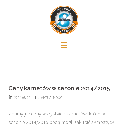
Skip
to
content
Ceny karnetów w sezonie 2014/2015
2014-08-25
AKTUALNOŚCI
Znamy już ceny wszystkich karnetów, które w
sezonie 2014/2015 będą mogli zakupić sympatycy