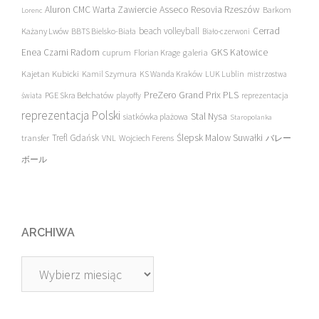
Asseco Resovia Rzeszów
Aluron CMC Warta Zawiercie
Barkom
Lorenc
beach volleyball
Cerrad
Każany Lwów
BBTS Bielsko-Biała
Biało-czerwoni
Enea Czarni Radom
galeria
GKS Katowice
cuprum
Florian Krage
Kajetan Kubicki
Kamil Szymura
KS Wanda Kraków
LUK Lublin
mistrzostwa
PreZero Grand Prix PLS
PGE Skra Bełchatów
świata
playoffy
reprezentacja
reprezentacja Polski
Stal Nysa
siatkówka plażowa
Staropolanka
transfer
Trefl Gdańsk
Ślepsk Malow Suwałki
VNL
Wojciech Ferens
バレー
ボール
ARCHIWA
Archiwa