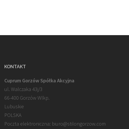
KONTAKT
Cuprum Gorzów Spółka Akcyjna
ul. Walczaka 43j/3
66-400 Gorzów Wlkp.
Lubuskie
POLSKA
Poczta elektroniczna: biuro@stilongorzow.com