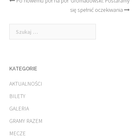
Post
Po nowemu pół na pół
Gromadowski: Postaramy
się spełnić oczekiwania
navigation
Szukaj:
KATEGORIE
AKTUALNOŚCI
BILETY
GALERIA
GRAMY RAZEM
MECZE