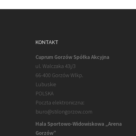
KONTAKT
Cuprum Gorzów Spółka Akcyjna
ul. Walczaka 43j/3
66-400 Gorzów Wlkp.
Lubuskie
POLSKA
Poczta elektroniczna:
biuro@stilongorzow.com
Hala Sportowo-Widowiskowa „Arena
Gorzów”