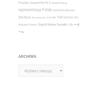
PreZero Grand Prix PLS
reprezentacja
reprezentacja Polski
siatkówka plażowa
Stal Nysa
transfer
Trefl Gdańsk
VNL
Staropolanka
Ślepsk Malow Suwałki
Wojciech Ferens
バレーボ
ール
ARCHIWA
Archiwa