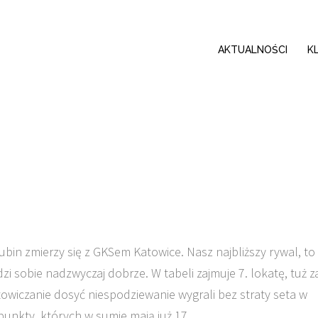
AKTUALNOŚCI
K
ubin zmierzy się z GKSem Katowice. Nasz najbliższy rywal, to
zi sobie nadzwyczaj dobrze. W tabeli zajmuje 7. lokatę, tuż z
owiczanie dosyć niespodziewanie wygrali bez straty seta w
unkty, których w sumie mają już 17.