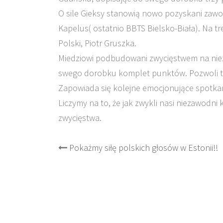
O sile Gieksy stanowią nowo pozyskani zawodn
Kapelus( ostatnio BBTS Bielsko-Biała). Na tr
Polski, Piotr Gruszka.
Miedziowi podbudowani zwycięstwem na niez
swego dorobku komplet punktów. Pozwoli t
Zapowiada się kolejne emocjonujące spotkan
Liczymy na to, że jak zwykli nasi niezawodn
zwycięstwa.
Post
Pokażmy siłę polskich głosów w Estonii!!
navigation