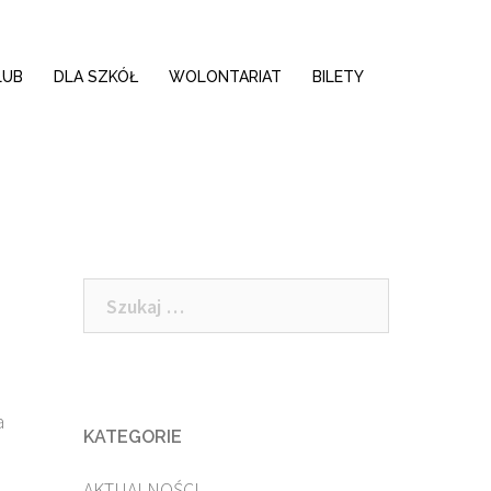
LUB
DLA SZKÓŁ
WOLONTARIAT
BILETY
Szukaj:
a
KATEGORIE
AKTUALNOŚCI