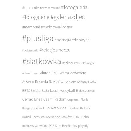
#fotogaleria
#cuprumtv
#czasnarewanż
#galeriazdjęć
#fotogalerie
#memoriał
#MiedziowaMlodziez
#plusliga
#poznajMiedziowych
#relacjezmeczu
#pożegnania
#siatkówka
#szkoły
#WartoPomagac
Aluron CMC Warta Zawiercie
Adam Lorenc
Asseco Resovia Rzeszów
Barkom Każany Lwów
beach volleyball
BBTS Bielsko-Biała
Biało-czerwoni
Cerrad Enea Czarni Radom
cuprum
Florian
galeria
GKS Katowice
Kajetan Kubicki
Krage
Kamil Szymura
KS Wanda Kraków
LUK Lublin
PGE Skra Bełchatów
mistrzostwa świata
playoffy