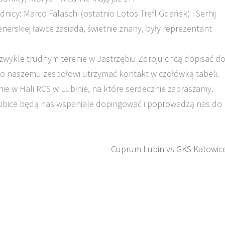
icy: Marco Falaschi (ostatnio Lotos Trefl Gdańsk) i Serhij
enerskiej ławce zasiada, świetnie znany, były reprezentant
wykle trudnym terenie w Jastrzębiu Zdroju chcą dopisać d
o naszemu zespołowi utrzymać kontakt w czołówką tabeli.
ie w Hali RCS w Lubinie, na które serdecznie zapraszamy.
i kibice będą nas wspaniale dopingować i poprowadzą nas do
Cuprum Lubin vs GKS Katowic