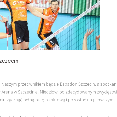
zczecin
i. Naszym przeciwnikiem będzie Espadon Szczecin, a spotkan
oty Arena w Szczecinie. Miedziowi po zdecydowanym zwycięstw
iu zgarnąć pełną pulę punktową i pozostać na pierwszym