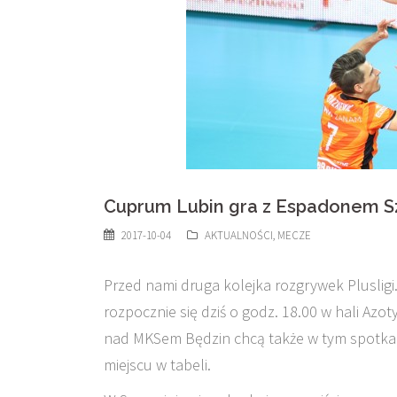
Cuprum Lubin gra z Espadonem S
2017-10-04
AKTUALNOŚCI
,
MECZE
Przed nami druga kolejka rozgrywek Pluslig
rozpocznie się dziś o godz. 18.00 w hali Az
nad MKSem Będzin chcą także w tym spotkan
miejscu w tabeli.