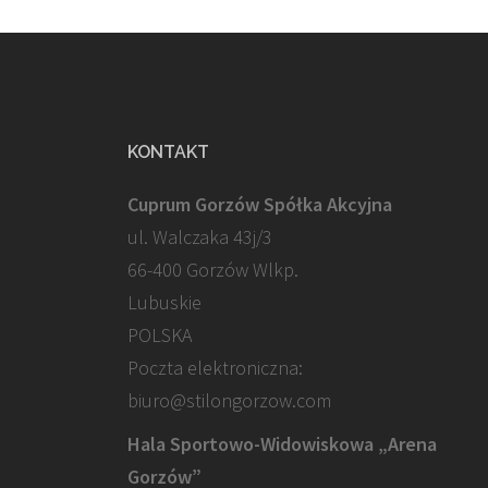
KONTAKT
Cuprum Gorzów Spółka Akcyjna
ul. Walczaka 43j/3
66-400 Gorzów Wlkp.
Lubuskie
POLSKA
Poczta elektroniczna:
biuro@stilongorzow.com
Hala Sportowo-Widowiskowa „Arena
Gorzów”