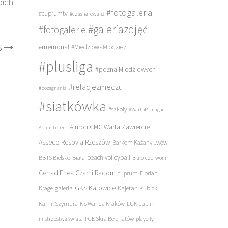
oich
#fotogaleria
#cuprumtv
#czasnarewanż
#galeriazdjęć
#fotogalerie
S
#memoriał
#MiedziowaMlodziez
#plusliga
#poznajMiedziowych
#relacjezmeczu
#pożegnania
#siatkówka
#szkoły
#WartoPomagac
Aluron CMC Warta Zawiercie
Adam Lorenc
Asseco Resovia Rzeszów
Barkom Każany Lwów
beach volleyball
BBTS Bielsko-Biała
Biało-czerwoni
Cerrad Enea Czarni Radom
cuprum
Florian
galeria
GKS Katowice
Kajetan Kubicki
Krage
Kamil Szymura
KS Wanda Kraków
LUK Lublin
PGE Skra Bełchatów
mistrzostwa świata
playoffy