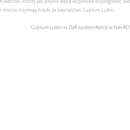
ch kibiców, którzy jak zwykle będą wspaniale dopingować sw
h mocno trzymają kciuki za zwycięstwo Cuprum Lubin.
Cuprum Lubin vs Dafi społem Kielce w hali RC