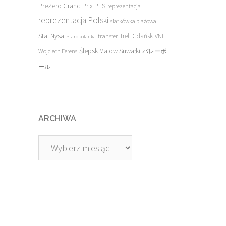
PreZero Grand Prix PLS
reprezentacja
reprezentacja Polski
siatkówka plażowa
Stal Nysa
transfer
Trefl Gdańsk
VNL
Staropolanka
Ślepsk Malow Suwałki
Wojciech Ferens
バレーボ
ール
ARCHIWA
Archiwa