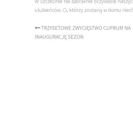
W Szczecinie nie zabraknie oczywiście naszy
ulubieńców. Ci, którzy zostaną w domu niec
Post
TRZYSETOWE ZWYCIĘSTWO CUPRUM NA
INAUGURACJĘ SEZON
navigation