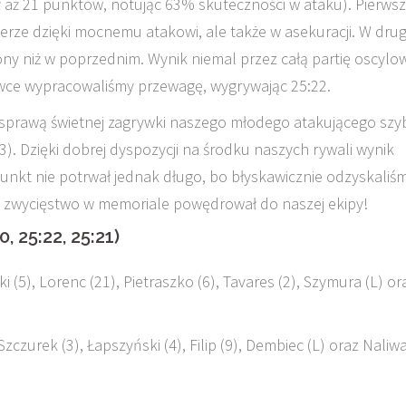
 aż 21 punktów, notując 63% skuteczności w ataku). Pierws
ierze dzięki mocnemu atakowi, ale także w asekuracji. W dru
trony niż w poprzednim. Wynik niemal przez całą partię oscylo
ówce wypracowaliśmy przewagę, wygrywając 25:22.
 za sprawą świetnej zagrywki naszego młodego atakującego sz
). Dzięki dobrej dyspozycji na środku naszych rywali wynik
punkt nie potrwał jednak długo, bo błyskawicznie odzyskaliś
za zwycięstwo w memoriale powędrował do naszej ekipy!
, 25:22, 25:21)
i (5), Lorenc (21), Pietraszko (6), Tavares (2), Szymura (L) or
Szczurek (3), Łapszyński (4), Filip (9), Dembiec (L) oraz Naliw