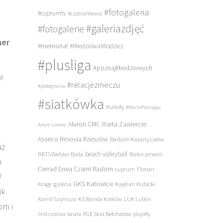
#fotogaleria
#cuprumtv
#czasnarewanż
#galeriazdjęć
#fotogalerie
ner
#memoriał
#MiedziowaMlodziez
#plusliga
#poznajMiedziowych
i
#relacjezmeczu
#pożegnania
#siatkówka
#szkoły
#WartoPomagac
Aluron CMC Warta Zawiercie
Adam Lorenc
Asseco Resovia Rzeszów
Barkom Każany Lwów
aż
beach volleyball
BBTS Bielsko-Biała
Biało-czerwoni
m
Cerrad Enea Czarni Radom
cuprum
Florian
W
galeria
GKS Katowice
Kajetan Kubicki
Krage
ik
Kamil Szymura
KS Wanda Kraków
LUK Lublin
om i
PGE Skra Bełchatów
mistrzostwa świata
playoffy