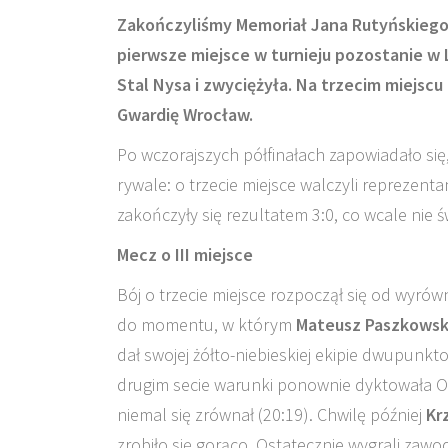
Zakończyliśmy Memoriał Jana Rutyńskiego.
pierwsze miejsce w turnieju pozostanie w 
Stal Nysa i zwyciężyła. Na trzecim miejscu
Gwardię Wrocław.
Po wczorajszych półfinałach zapowiadało się,
rywale: o trzecie miejsce walczyli reprezenta
zakończyły się rezultatem 3:0, co wcale nie ś
Mecz o III miejsce
Bój o trzecie miejsce rozpoczął się od wyrów
do momentu, w którym
Mateusz Paszkowsk
dał swojej żółto-niebieskiej ekipie dwupunkt
drugim secie warunki ponownie dyktowała Ol
niemal się zrównał (20:19). Chwilę później
Kr
zrobiło się gorąco. Ostatecznie wygrali zaw