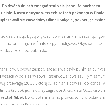
 Po dwóch dniach zmagań stało się jasne, że puchar za
Lubinie. Nasza drużyna w trzech setach pokonała w finale
 uplasowali się zawodnicy Olimpii Sulęcin, pokonując eWin
 że dziś emocje będą większe, bo w szranki mieli stanąć ligow
nci Tauron 1. Ligi, a w finale ekipy plusligowe. Obydwa mecze
wiadczy, że emocji zabrakło.
nanej gry. Obydwa zespoły zacięcie walczyły punkt za punkt 
i
wszedł w pole serwisowe i zaserwował dwa asy. Tym samy
ową przewagę (20:18), którą sulęcinianie dowieźli do końca. 
impia (20:16), jednak przy zagrywce Arkadiusza Olczyka wyn
zysztof Gibek
kiwką dał minimalne prowadzenie wrocławian
odnicy Tomasza Kowalskiego.