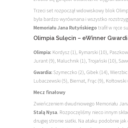
Trzeci set rozpoczął widowiskowy blok Olimp
była bardzo wyrównana i wszystko rozstrzygn
Memoriału Jana Rutyńskiego
trafił w ręce s
Olimpia Sulęcin – eWinner Gwardia 
Olimpia:
Kordysz (1), Rymarski (10), Paszkowsk
Jurant (9), Maluchnik (1), Trojański (10), Saw
Gwardia:
Szymeczko (2), Gibek (14), Wierzbicki
Lubaczewski (5), Biernat, Frąc (9), Kołtowski 
Mecz finałowy
Zwieńczeniem dwudniowego Memoriału Jana R
Stalą Nysa
. Rozpoczęliśmy nieco innym skł
drugiej stronie siatki. Na ataku podobnie ja