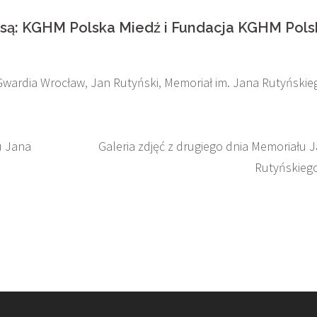
są: KGHM Polska Miedź i Fundacja KGHM Pols
Gwardia Wrocław
,
Jan Rutyński
,
Memoriał im. Jana Rutyńskie
u Jana
Galeria zdjęć z drugiego dnia Memoriału 
Rutyńskieg