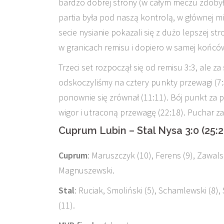
bardzo dobrej strony (w całym meczu zdobył
partia była pod naszą kontrolą, w głównej m
secie nysianie pokazali się z dużo lepszej s
w granicach remisu i dopiero w samej końc
Trzeci set rozpoczął się od remisu 3:3, ale
odskoczyliśmy na cztery punkty przewagi (7:3
ponownie się zrównał (11:11). Bój punkt za 
wigor i utraconą przewagę (22:18). Puchar 
Cuprum Lubin – Stal Nysa 3:0 (25:20
Cuprum
: Maruszczyk (10), Ferens (9), Zawalsk
Magnuszewski.
Stal
: Ruciak, Smoliński (5), Schamlewski (8), 
(11).