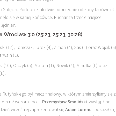
ii Sulęcin. Podobnie jak dwie poprzednie odsłony ta również
ęło się w samej końcówce. Puchar za trzecie miejsce
ulęcinian.
Wroclaw 3:0 (25:23, 25:23, 30:28)
i (17), Tomczak, Turek (4), Zimoń (4), Sas (L) oraz Wójcik (6)
erwain (L).
 (10), Olczyk (5), Matula (1), Nowik (4), Mihułka (L) oraz
(L).
utyńskiego był mecz finałowy, w którym zmierzyliśmy się 
adem niż wczoraj, bo…
Przemysław Smoliński
wystąpił po
k dzień wcześniej zaprezentował się
Adam Lorenc
i pokazał się