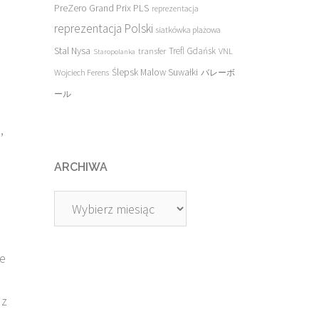
PreZero Grand Prix PLS
reprezentacja
reprezentacja Polski
siatkówka plażowa
Stal Nysa
transfer
Trefl Gdańsk
VNL
Staropolanka
Ślepsk Malow Suwałki
Wojciech Ferens
バレーボ
ール
,
ARCHIWA
Archiwa
ze
 z