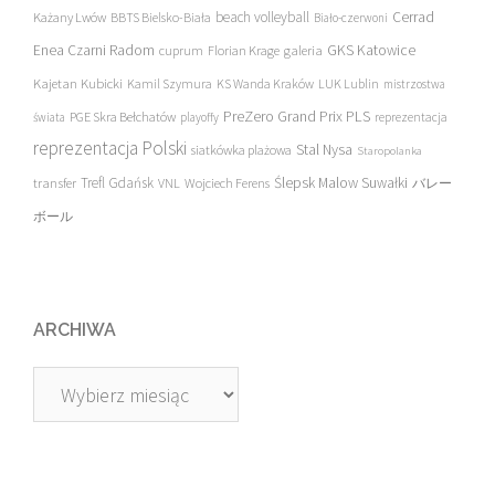
beach volleyball
Cerrad
Każany Lwów
BBTS Bielsko-Biała
Biało-czerwoni
Enea Czarni Radom
galeria
GKS Katowice
cuprum
Florian Krage
Kajetan Kubicki
Kamil Szymura
KS Wanda Kraków
LUK Lublin
mistrzostwa
PreZero Grand Prix PLS
PGE Skra Bełchatów
świata
playoffy
reprezentacja
reprezentacja Polski
Stal Nysa
siatkówka plażowa
Staropolanka
transfer
Trefl Gdańsk
Ślepsk Malow Suwałki
VNL
Wojciech Ferens
バレー
ボール
ARCHIWA
Archiwa