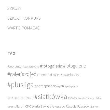
SZKOŁY
SZKOŁY KONKURS
WARTO POMAGAĆ
TAGI
#fotogalerie
#fotogaleria
#cuprumtv
#czasnarewanż
#galeriazdjęć
#memoriał
#MiedziowaMlodziez
#plusliga
#poznajMiedziowych
#pożegnania
#siatkówka
#relacjezmeczu
#szkoły
#WartoPomagac
Adam
Asseco Resovia Rzeszów
Aluron CMC Warta Zawiercie
Barkom
Lorenc