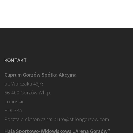
KONTAKT
Cuprum Gorzów Spółka Akcyjna
ul. Walczaka 43j/3
66-400 Gorzów Wlkp.
Lubuskie
POLSKA
Poczta elektroniczna: biuro@stilongorzow.com
Hala Sportowo-Widowiskowa „Arena Gorzów”