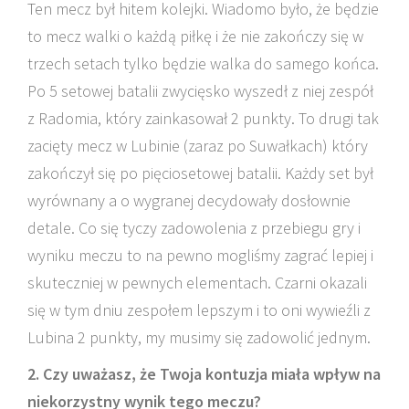
Ten mecz był hitem kolejki. Wiadomo było, że będzie
to mecz walki o każdą piłkę i że nie zakończy się w
trzech setach tylko będzie walka do samego końca.
Po 5 setowej batalii zwycięsko wyszedł z niej zespół
z Radomia, który zainkasował 2 punkty. To drugi tak
zacięty mecz w Lubinie (zaraz po Suwałkach) który
zakończył się po pięciosetowej batalii. Każdy set był
wyrównany a o wygranej decydowały dosłownie
detale. Co się tyczy zadowolenia z przebiegu gry i
wyniku meczu to na pewno mogliśmy zagrać lepiej i
skuteczniej w pewnych elementach. Czarni okazali
się w tym dniu zespołem lepszym i to oni wywieźli z
Lubina 2 punkty, my musimy się zadowolić jednym.
2. Czy uważasz, że Twoja kontuzja miała wpływ na
niekorzystny wynik tego meczu?