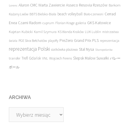
Asseco Resovia Rzeszów
Aluron CMC Warta Zawiercie
Barkom
Lorenc
beach volleyball
Cerrad
Każany Lwów
BBTS Bielsko-Biała
Biało-czerwoni
Enea Czarni Radom
galeria
GKS Katowice
cuprum
Florian Krage
Kajetan Kubicki
Kamil Szymura
KS Wanda Kraków
LUK Lublin
mistrzostwa
PreZero Grand Prix PLS
PGE Skra Bełchatów
świata
playoffy
reprezentacja
reprezentacja Polski
Stal Nysa
siatkówka plażowa
Staropolanka
transfer
Trefl Gdańsk
Ślepsk Malow Suwałki
VNL
Wojciech Ferens
バレー
ボール
ARCHIWA
Archiwa