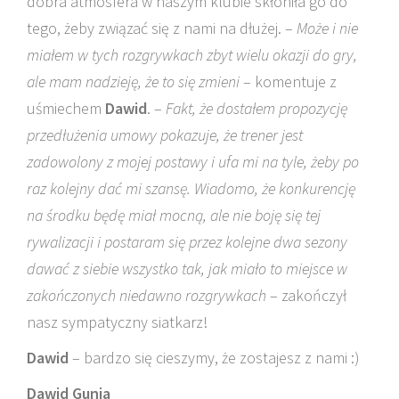
dobra atmosfera w naszym klubie skłoniła go do
tego, żeby związać się z nami na dłużej. –
Może i nie
miałem w tych rozgrywkach zbyt wielu okazji do gry,
ale mam nadzieję, że to się zmieni
– komentuje z
uśmiechem
Dawid
. –
Fakt, że dostałem propozycję
przedłużenia umowy pokazuje, że trener jest
zadowolony z mojej postawy i ufa mi na tyle, żeby po
raz kolejny dać mi szansę. Wiadomo, że konkurencję
na środku będę miał mocną, ale nie boję się tej
rywalizacji i postaram się przez kolejne dwa sezony
dawać z siebie wszystko tak, jak miało to miejsce w
zakończonych niedawno rozgrywkach
– zakończył
nasz sympatyczny siatkarz!
Dawid
– bardzo się cieszymy, że zostajesz z nami :)
Dawid Gunia