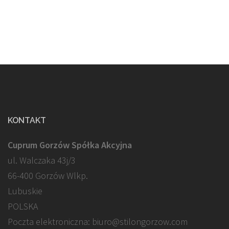
KONTAKT
Cuprum Gorzów Spółka Akcyjna
ul. Walczaka 43j/3
66-400 Gorzów Wlkp.
Lubuskie
POLSKA
Poczta elektroniczna: biuro@stilongorzow.com