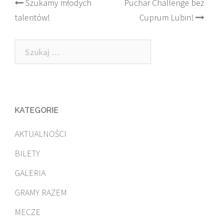
Post
Szukamy młodych
Puchar Challenge bez
talentów!
Cuprum Lubin!
navigation
Szukaj:
KATEGORIE
AKTUALNOŚCI
BILETY
GALERIA
GRAMY RAZEM
MECZE