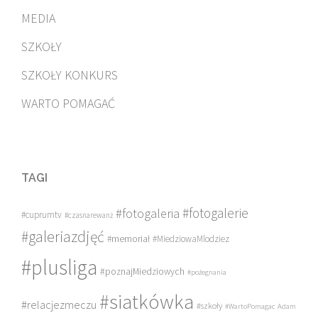
MEDIA
SZKOŁY
SZKOŁY KONKURS
WARTO POMAGAĆ
TAGI
#fotogalerie
#fotogaleria
#cuprumtv
#czasnarewanż
#galeriazdjęć
#memoriał
#MiedziowaMlodziez
#plusliga
#poznajMiedziowych
#pożegnania
#siatkówka
#relacjezmeczu
#szkoły
#WartoPomagac
Adam