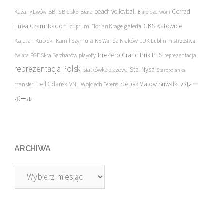
beach volleyball
Cerrad
Każany Lwów
BBTS Bielsko-Biała
Biało-czerwoni
Enea Czarni Radom
galeria
GKS Katowice
cuprum
Florian Krage
Kajetan Kubicki
Kamil Szymura
KS Wanda Kraków
LUK Lublin
mistrzostwa
PreZero Grand Prix PLS
PGE Skra Bełchatów
świata
playoffy
reprezentacja
reprezentacja Polski
Stal Nysa
siatkówka plażowa
Staropolanka
transfer
Trefl Gdańsk
Ślepsk Malow Suwałki
VNL
Wojciech Ferens
バレー
ボール
ARCHIWA
Archiwa