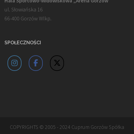
Hala Sportowo-Widowiskowa „Arena Gorzów”
ul. Słowiańska 16
66-400 Gorzów Wlkp.
SPOŁECZNOŚCI
COPYRIGHTS © 2005 - 2024 Cuprum Gorzów Spółka