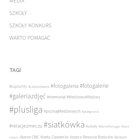
MEDIA
SZKOŁY
SZKOŁY KONKURS
WARTO POMAGAĆ
TAGI
#fotogalerie
#fotogaleria
#cuprumtv
#czasnarewanż
#galeriazdjęć
#memoriał
#MiedziowaMlodziez
#plusliga
#poznajMiedziowych
#pożegnania
#siatkówka
#relacjezmeczu
#szkoły
#WartoPomagac
Adam
Asseco Resovia Rzeszów
Aluron CMC Warta Zawiercie
Barkom
Lorenc