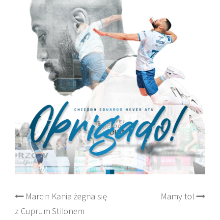
Post
Marcin Kania żegna się
Mamy to!
z Cuprum Stilonem
navigation