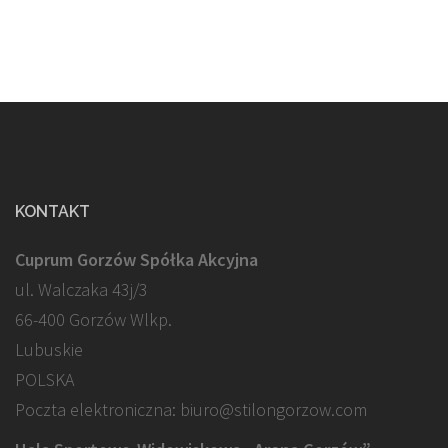
KONTAKT
Cuprum Gorzów Spółka Akcyjna
ul. Walczaka 43j/3
66-400 Gorzów Wlkp.
Lubuskie
POLSKA
Poczta elektroniczna: biuro@stilongorzow.com