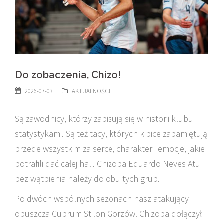
Do zobaczenia, Chizo!
2026-07-03
AKTUALNOŚCI
Są zawodnicy, którzy zapisują się w historii klubu
statystykami. Są też tacy, których kibice zapamiętują
przede wszystkim za serce, charakter i emocje, jakie
potrafili dać całej hali. Chizoba Eduardo Neves Atu
bez wątpienia należy do obu tych grup.
Po dwóch wspólnych sezonach nasz atakujący
opuszcza Cuprum Stilon Gorzów. Chizoba dołączył