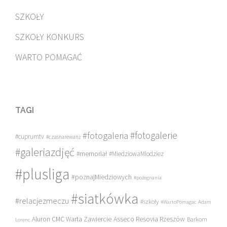
SZKOŁY
SZKOŁY KONKURS
WARTO POMAGAĆ
TAGI
#fotogalerie
#fotogaleria
#cuprumtv
#czasnarewanż
#galeriazdjęć
#memoriał
#MiedziowaMlodziez
#plusliga
#poznajMiedziowych
#pożegnania
#siatkówka
#relacjezmeczu
#szkoły
#WartoPomagac
Adam
Asseco Resovia Rzeszów
Aluron CMC Warta Zawiercie
Barkom
Lorenc