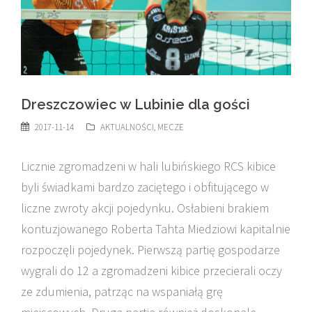
Dreszczowiec w Lubinie dla gości
2017-11-14
AKTUALNOŚCI
,
MECZE
Licznie zgromadzeni w hali lubińskiego RCS kibice
byli świadkami bardzo zaciętego i obfitującego w
liczne zwroty akcji pojedynku. Osłabieni brakiem
kontuzjowanego Roberta Tahta Miedziowi kapitalnie
rozpoczęli pojedynek. Pierwszą partię gospodarze
wygrali do 12 a zgromadzeni kibice przecierali oczy
ze zdumienia, patrząc na wspaniałą grę