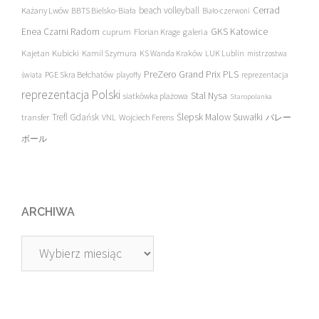
beach volleyball
Cerrad
Każany Lwów
BBTS Bielsko-Biała
Biało-czerwoni
Enea Czarni Radom
galeria
GKS Katowice
cuprum
Florian Krage
Kajetan Kubicki
Kamil Szymura
KS Wanda Kraków
LUK Lublin
mistrzostwa
PreZero Grand Prix PLS
PGE Skra Bełchatów
świata
playoffy
reprezentacja
reprezentacja Polski
Stal Nysa
siatkówka plażowa
Staropolanka
transfer
Trefl Gdańsk
Ślepsk Malow Suwałki
VNL
Wojciech Ferens
バレー
ボール
ARCHIWA
Archiwa