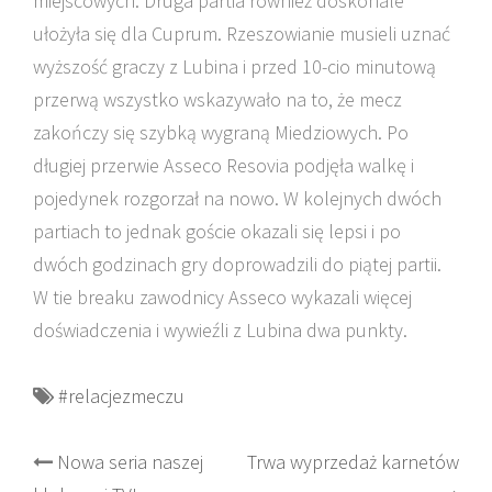
miejscowych. Druga partia również doskonale
ułożyła się dla Cuprum. Rzeszowianie musieli uznać
wyższość graczy z Lubina i przed 10-cio minutową
przerwą wszystko wskazywało na to, że mecz
zakończy się szybką wygraną Miedziowych. Po
długiej przerwie Asseco Resovia podjęła walkę i
pojedynek rozgorzał na nowo. W kolejnych dwóch
partiach to jednak goście okazali się lepsi i po
dwóch godzinach gry doprowadzili do piątej partii.
W tie breaku zawodnicy Asseco wykazali więcej
doświadczenia i wywieźli z Lubina dwa punkty.
#relacjezmeczu
Post
Nowa seria naszej
Trwa wyprzedaż karnetów