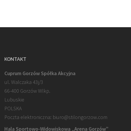
KONTAKT
Cuprum Gorzów Spółka Akcyjna
ul. Walczaka 43j/3
66-400 Gorzów Wlkp.
Lubuskie
POLSKA
Poczta elektroniczna: biuro@stilongorzow.com
Hala Sportowo-Widowiskowa „Arena Gorzów”