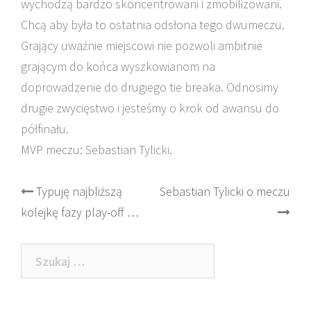
wychodzą bardzo skoncentrowani i zmobilizowani.
Chcą aby była to ostatnia odsłona tego dwumeczu.
Grający uważnie miejscowi nie pozwoli ambitnie
grającym do końca wyszkowianom na
doprowadzenie do drugiego tie breaka. Odnosimy
drugie zwycięstwo i jesteśmy o krok od awansu do
półfinału.
MVP meczu: Sebastian Tylicki.
Post
Typuję najbliższą
Sebastian Tylicki o meczu
kolejkę fazy play-off …
navigation
Szukaj: