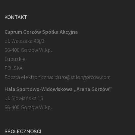
KONTAKT
Cuprum Gorzów Spółka Akcyjna
ul. Walczaka 43j/3
66-400 Gorzów Wlkp.
Lubuskie
POLSKA
Poczta elektroniczna: biuro@stilongorzow.com
Hala Sportowo-Widowiskowa „Arena Gorzów”
ul. Słowiańska 16
66-400 Gorzów Wlkp.
SPOŁECZNOŚCI