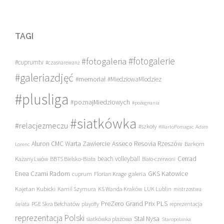
TAGI
#fotogalerie
#fotogaleria
#cuprumtv
#czasnarewanż
#galeriazdjęć
#memoriał
#MiedziowaMlodziez
#plusliga
#poznajMiedziowych
#pożegnania
#siatkówka
#relacjezmeczu
#szkoły
#WartoPomagac
Adam
Asseco Resovia Rzeszów
Aluron CMC Warta Zawiercie
Barkom
Lorenc
beach volleyball
Cerrad
Każany Lwów
BBTS Bielsko-Biała
Biało-czerwoni
Enea Czarni Radom
galeria
GKS Katowice
cuprum
Florian Krage
Kajetan Kubicki
Kamil Szymura
KS Wanda Kraków
LUK Lublin
mistrzostwa
PreZero Grand Prix PLS
PGE Skra Bełchatów
świata
playoffy
reprezentacja
reprezentacja Polski
Stal Nysa
siatkówka plażowa
Staropolanka