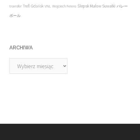
transfer
Trefl Gdańsk
Ślepsk Malow Suwałki
VNL
Wojciech Ferens
バレー
ボール
ARCHIWA
Archiwa