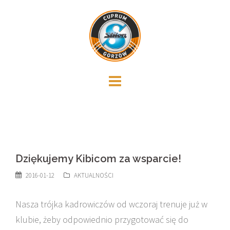
Skip
to
content
Dziękujemy Kibicom za wsparcie!
2016-01-12
AKTUALNOŚCI
Nasza trójka kadrowiczów od wczoraj trenuje już w
klubie, żeby odpowiednio przygotować się do