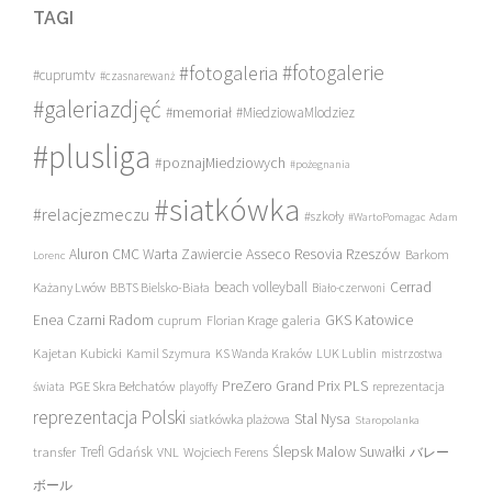
TAGI
#fotogalerie
#fotogaleria
#cuprumtv
#czasnarewanż
#galeriazdjęć
#memoriał
#MiedziowaMlodziez
#plusliga
#poznajMiedziowych
#pożegnania
#siatkówka
#relacjezmeczu
#szkoły
#WartoPomagac
Adam
Asseco Resovia Rzeszów
Aluron CMC Warta Zawiercie
Barkom
Lorenc
beach volleyball
Cerrad
Każany Lwów
BBTS Bielsko-Biała
Biało-czerwoni
Enea Czarni Radom
galeria
GKS Katowice
cuprum
Florian Krage
Kajetan Kubicki
Kamil Szymura
KS Wanda Kraków
LUK Lublin
mistrzostwa
PreZero Grand Prix PLS
PGE Skra Bełchatów
świata
playoffy
reprezentacja
reprezentacja Polski
Stal Nysa
siatkówka plażowa
Staropolanka
transfer
Trefl Gdańsk
Ślepsk Malow Suwałki
VNL
Wojciech Ferens
バレー
ボール