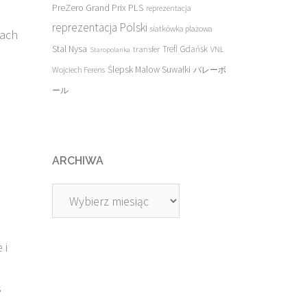
PreZero Grand Prix PLS
reprezentacja
reprezentacja Polski
siatkówka plażowa
kach
Stal Nysa
transfer
Trefl Gdańsk
VNL
Staropolanka
Ślepsk Malow Suwałki
Wojciech Ferens
バレーボ
ール
ARCHIWA
Archiwa
 i
s