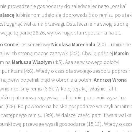
nie prowadzenie gospodarzy do zaledwie jednego „oczka”
Falascę
lubinianom udało się doprowadzić do remisu po ata
ozstrzygnąć walka na przewagi. Ostatecznie na swoją stronę
ywając tę partię 28:26, wyrównując stan spotkania na 1:1.
o Conte
i as serwisowy
Nicolasa Marechala
(2:0). Lubinianie
łali w ich stronę mocne zagrywki (3:3). Chwilę później
Marcin
iem na
Mariuszu Wlazłym
(4:5). Asa serwisowego dołożył
a punktami (4:6). Wtedy o czas dla swojego zespołu poprosił
e najpierw popełnili błąd w obronie a potem
Andrzej Wrona
nie mieliśmy remis (6:6). W kolejnej akcji właśnie Täht
 później atomową zagrywką. Lubinianie ponownie wyszli na
ej (6:8). Po powrocie na boisko gospodarze walczyli ambitnie
stępnego remisu (9:9). W dalszej części partii trwała walka
upunktową przewagę wyszli gospodarze (15;13). Wtedy o cza