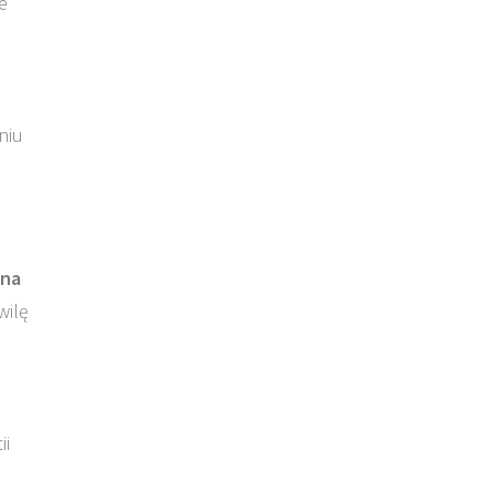
e
niu
ina
wilę
ii