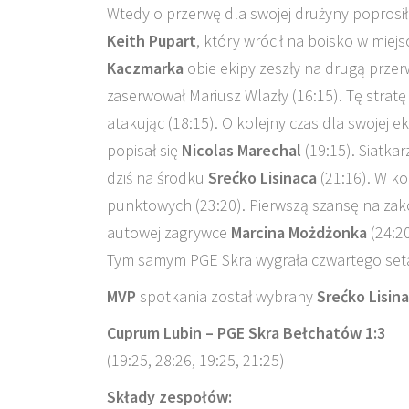
Wtedy o przerwę dla swojej drużyny poprosił
Keith Pupart
, który wrócił na boisko w miej
Kaczmarka
obie ekipy zeszły na drugą przer
zaserwował Mariusz Wlazły (16:15). Tę stra
atakując (18:15). O kolejny czas dla swojej e
popisał się
Nicolas Marechal
(19:15). Siatka
dziś na środku
Srećko Lisinaca
(21:16). W ko
punktowych (23:20). Pierwszą szansę na zako
autowej zagrywce
Marcina Możdżonka
(24:20
Tym samym PGE Skra wygrała czwartego seta 
MVP
spotkania został wybrany
Srećko Lisin
Cuprum Lubin – PGE Skra Bełchatów 1:3
(19:25, 28:26, 19:25, 21:25)
Składy zespołów: