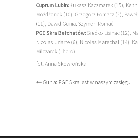
Cuprum Lubin:
Łukasz Kaczmarek (15), Keith 
Możdżonek (10), Grzegorz Łomacz (2), Paweł 
(11), Dawid Gunia, Szymon Romać
PGE Skra Bełchatów:
Srećko Lisinac (12), M
Nicolas Uriarte (6), Nicolas Marechal (14), 
Milczarek (libero)
fot. Anna Skowrońska
Post
Gunia: PGE Skra jest w naszym zasięgu
navigation