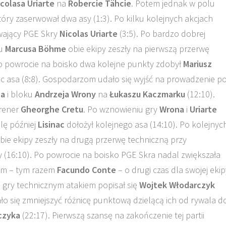
colasa Uriarte
na
Robercie Tähcie
. Potem jednak w polu
który zaserwował dwa asy (1:3). Po kilku kolejnych akcjach
rywający PGE Skry
Nicolas Uriarte
(3:5). Po bardzo dobrej
ku
Marcusa Böhme
obie ekipy zeszły na pierwszą przerwę
Po powrocie na boisko dwa kolejne punkty zdobył
Mariusz
jąc asa (8:8). Gospodarzom udało się wyjść na prowadzenie p
ca
i bloku
Andrzeja Wrony
na
Łukaszu Kaczmarku
(12:10).
trener
Gheorghe Cretu
. Po wznowieniu gry
Wrona
i
Uriarte
ilę później
Lisinac
dołożył kolejnego asa (14:10). Po kolejnyc
e ekipy zeszły na drugą przerwę techniczną przy
16:10). Po powrocie na boisko PGE Skra nadal zwiększała
ym – tym razem
Facundo Conte
– o drugi czas dla swojej ekip
 gry technicznym atakiem popisał się
Wojtek Włodarczyk
ało się zmniejszyć różnicę punktową dzielącą ich od rywala d
czyka
(22:17). Pierwszą szansę na zakończenie tej partii