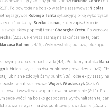
Po wznowieniu gry kolejny punkt zdobył
Facundo Conte
i obi
16:13). Po powrocie na boisko w taśmę zaserwował
Nicolas
wietnej zagrywce
Robiego Tähta
sytuacyjną piłkę wykorzystał
czny na środku był
Srećko Lisinac
, który zapisał koncie
la swojej ekipy poprosił trener
Gheorghe Cretu
. Po wznowie
rechal
(22:18). Pierwsza szansę na zakończenie tej partii
Marcusa Böhme
(24:19). Wykorzystali ją od razu, blokując
rwisowym po obu stronach siatki (4:4). Po dobrym ataku
Marc
ego
lubinianie wyszli na dwupunktowe prowadzenie (4:6). Ch
tej lubinianie zdobyli ósmy punkt (7:8) i obie ekipy zeszły na
na boisko w aut zaserwował
Wojtek Włodarczyk
(8:8). W
abilitowali i wyszli na dwupunktowe prowadzenie (8:10). Po
tym secie wrócił na boisko gospodarze wyrównali stan tej part
ełchatowianie wyszli na dwupunktowe prowadzenie (15:13).