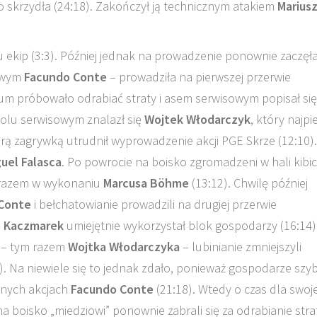
 skrzydła (24:18). Zakończył ją technicznym atakiem
Marius
u ekip (3:3). Później jednak na prowadzenie ponownie zaczęł
sowym
Facundo Conte
– prowadziła na pierwszej przerwie
rum próbowało odrabiać straty i asem serwisowym popisał się
polu serwisowym znalazł się
Wojtek Włodarczyk
, który najpi
brą zagrywką utrudnił wyprowadzenie akcji PGE Skrze (12:10)
uel Falasca
. Po powrocie na boisko zgromadzeni w hali kibi
m razem w wykonaniu
Marcusa Böhme
(13:12). Chwilę później
Conte
i bełchatowianie prowadzili na drugiej przerwie
z Kaczmarek
umiejętnie wykorzystał blok gospodarzy (16:14)
m – tym razem
Wojtka Włodarczyka
– lubinianie zmniejszyli
. Na niewiele się to jednak zdało, ponieważ gospodarze szy
znych akcjach
Facundo Conte
(21:18). Wtedy o czas dla swoj
a boisko „miedziowi” ponownie zabrali się za odrabianie strat