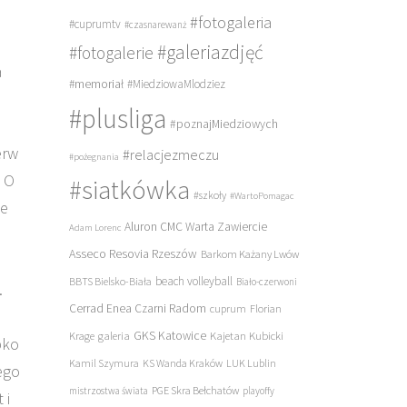
z
#fotogaleria
#cuprumtv
#czasnarewanż
#galeriazdjęć
#fotogalerie
a
#memoriał
#MiedziowaMlodziez
#plusliga
#poznajMiedziowych
erw
#relacjezmeczu
#pożegnania
. O
#siatkówka
#szkoły
#WartoPomagac
ce
Aluron CMC Warta Zawiercie
Adam Lorenc
Asseco Resovia Rzeszów
Barkom Każany Lwów
beach volleyball
BBTS Bielsko-Biała
Biało-czerwoni
.
Cerrad Enea Czarni Radom
cuprum
Florian
galeria
GKS Katowice
Kajetan Kubicki
Krage
bko
Kamil Szymura
KS Wanda Kraków
LUK Lublin
ego
PGE Skra Bełchatów
mistrzostwa świata
playoffy
 i