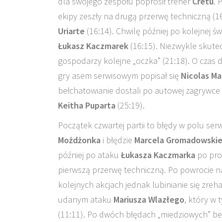
dla swojego zespołu poprosił trener
Cretu
. 
ekipy zeszły na drugą przerwę techniczną (
Uriarte
(16:14). Chwilę później po kolejnej ś
Łukasz Kaczmarek
(16:15). Niezwykle skute
gospodarzy kolejne „oczka” (21:18). O czas d
gry asem serwisowym popisał się
Nicolas Ma
bełchatowianie dostali po autowej zagrywce
Keitha Puparta
(25:19).
Początek czwartej partii to błędy w polu se
Możdżonka
i błędzie
Marcela Gromadowski
później po ataku
Łukasza Kaczmarka
po pros
pierwszą przerwę techniczną. Po powrocie 
kolejnych akcjach jednak lubinianie się zreh
udanym ataku
Mariusza Wlazłego
, który w 
(11:11). Po dwóch błędach „miedziowych” b