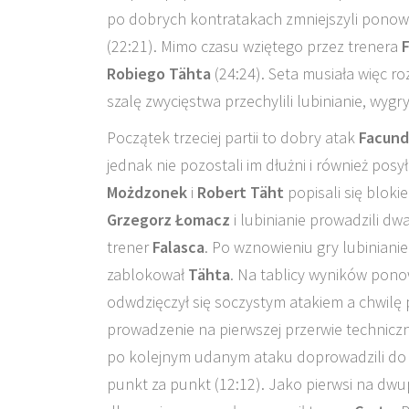
po dobrych kontratakach zmniejszyli ponow
(22:21). Mimo czasu wziętego przez trenera
Robiego Tähta
(24:24). Seta musiała więc r
szalę zwycięstwa przechylili lubinianie, wygr
Początek trzeciej partii to dobry atak
Facund
jednak nie pozostali im dłużni i również posy
Możdzonek
i
Robert Täht
popisali się blok
Grzegorz Łomacz
i lubinianie prowadzili dw
trener
Falasca
. Po wznowieniu gry lubiniani
zablokował
Tähta
. Na tablicy wyników ponow
odwdzięczył się soczystym atakiem a chwilę
prowadzenie na pierwszej przerwie techniczn
po kolejnym udanym ataku doprowadzili do na
punkt za punkt (12:12). Jako pierwsi na dw