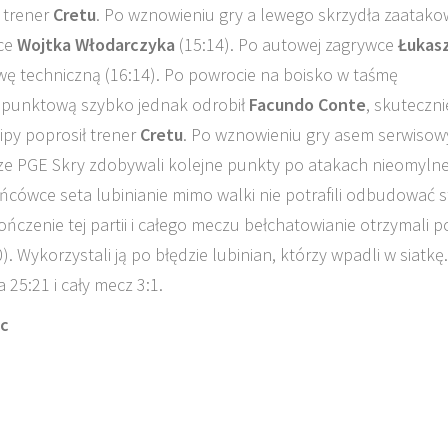
 trener
Cretu
. Po wznowieniu gry a lewego skrzydła zaatako
sce
Wojtka Włodarczyka
(15:14). Po autowej zagrywce
Łukas
wę techniczną (16:14). Po powrocie na boisko w taśmę
tę punktową szybko jednak odrobił
Facundo Conte
, skuteczni
kipy poprosił trener
Cretu
. Po wznowieniu gry asem serwiso
rze PGE Skry zdobywali kolejne punkty po atakach nieomyln
ńcówce seta lubinianie mimo walki nie potrafili odbudować s
ńczenie tej partii i całego meczu bełchatowianie otrzymali p
). Wykorzystali ją po błędzie lubinian, którzy wpadli w siatkę.
25:21 i cały mecz 3:1.
ac