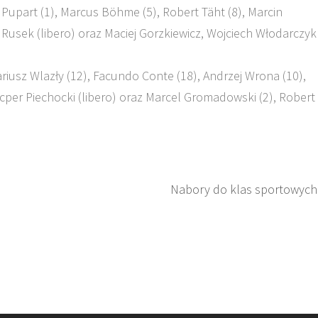
Pupart (1), Marcus Böhme (5), Robert Täht (8), Marcin
Rusek (libero) oraz Maciej Gorzkiewicz, Wojciech Włodarczyk
ariusz Wlazły (12), Facundo Conte (18), Andrzej Wrona (10),
Kacper Piechocki (libero) oraz Marcel Gromadowski (2), Robert
Nabory do klas sportowych