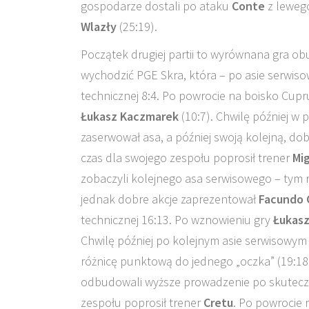
gospodarze dostali po ataku
Conte
z lewego
Wlazły
(25:19).
Początek drugiej partii to wyrównana gra ob
wychodzić PGE Skra, która – po asie serwi
technicznej 8:4. Po powrocie na boisko Cup
Łukasz Kaczmarek
(10:7). Chwilę później w 
zaserwował asa, a później swoją kolejną, do
czas dla swojego zespołu poprosił trener
Mig
zobaczyli kolejnego asa serwisowego – ty
jednak dobre akcje zaprezentował
Facundo 
technicznej 16:13. Po wznowieniu gry
Łukas
Chwilę później po kolejnym asie serwisowy
różnicę punktową do jednego „oczka” (19:18)
odbudowali wyższe prowadzenie po skutec
zespołu poprosił trener
Cretu
. Po powrocie n