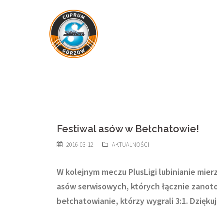
Skip
to
content
Festiwal asów w Bełchatowie!
2016-03-12
AKTUALNOŚCI
W kolejnym meczu PlusLigi lubinianie mier
asów serwisowych, których łącznie zanotow
bełchatowianie, którzy wygrali 3:1. Dzięk