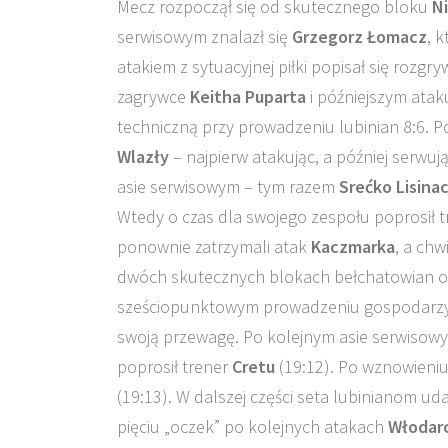
Mecz rozpoczął się od skutecznego bloku
Ni
serwisowym znalazł się
Grzegorz Łomacz
, 
atakiem z sytuacyjnej piłki popisał się rozg
zagrywce
Keitha Puparta
i późniejszym ata
techniczną przy prowadzeniu lubinian 8:6. 
Wlazły
– najpierw atakując, a później serwu
asie serwisowym – tym razem
Srećko Lisina
Wtedy o czas dla swojego zespołu poprosił 
ponownie zatrzymali atak
Kaczmarka
, a chw
dwóch skutecznych blokach bełchatowian obi
sześciopunktowym prowadzeniu gospodarzy (
swoją przewagę. Po kolejnym asie serwisow
poprosił trener
Cretu
(19:12). Po wznowieniu
(19:13). W dalszej części seta lubinianom ud
pięciu „oczek” po kolejnych atakach
Włodar