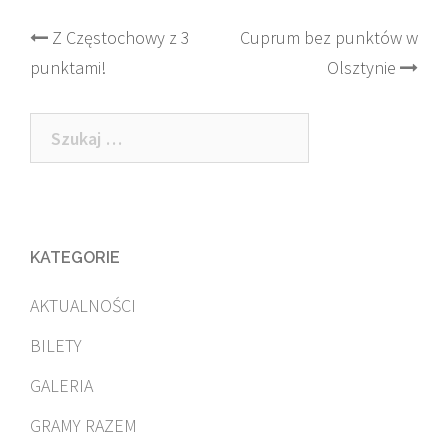
Post
Z Częstochowy z 3
Cuprum bez punktów w
punktami!
Olsztynie
navigation
Szukaj:
KATEGORIE
AKTUALNOŚCI
BILETY
GALERIA
GRAMY RAZEM