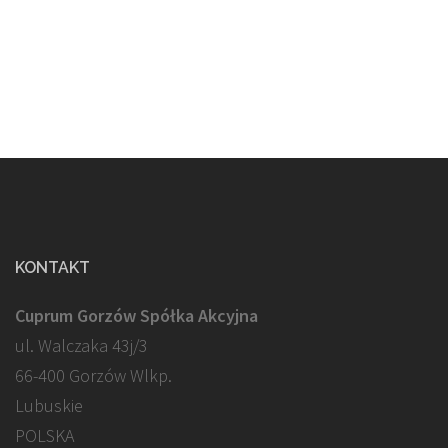
KONTAKT
Cuprum Gorzów Spółka Akcyjna
ul. Walczaka 43j/3
66-400 Gorzów Wlkp.
Lubuskie
POLSKA