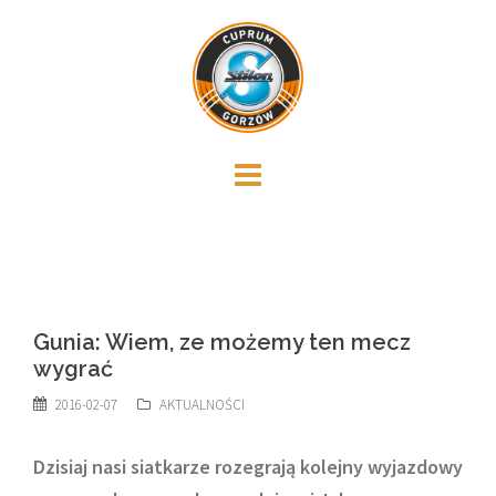
Skip
to
content
Gunia: Wiem, ze możemy ten mecz
wygrać
2016-02-07
AKTUALNOŚCI
Dzisiaj nasi siatkarze rozegrają kolejny wyjazdowy