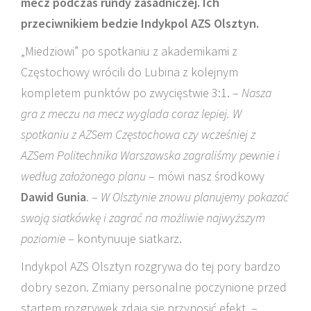
mecz podczas rundy zasadniczej. Ich
przeciwnikiem bedzie Indykpol AZS Olsztyn.
„Miedziowi” po spotkaniu z akademikami z
Częstochowy wrócili do Lubina z kolejnym
kompletem punktów po zwycięstwie 3:1. –
Nasza
gra z meczu na mecz wyglada coraz lepiej. W
spotkaniu z AZSem Częstochowa czy wcześniej z
AZSem Politechnika Warszawska zagraliśmy pewnie i
według założonego planu
– mówi nasz środkowy
Dawid Gunia
. –
W Olsztynie znowu planujemy pokazać
swoją siatkówkę i zagrać na możliwie najwyższym
poziomie
– kontynuuje siatkarz.
Indykpol AZS Olsztyn rozgrywa do tej pory bardzo
dobry sezon. Zmiany personalne poczynione przed
startem rozgrywek zdają sie przynosić efekt. –