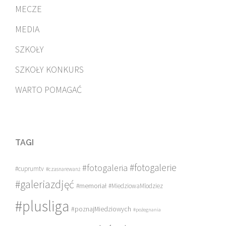
MECZE
MEDIA
SZKOŁY
SZKOŁY KONKURS
WARTO POMAGAĆ
TAGI
#fotogalerie
#fotogaleria
#cuprumtv
#czasnarewanż
#galeriazdjęć
#memoriał
#MiedziowaMlodziez
#plusliga
#poznajMiedziowych
#pożegnania