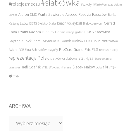
#siatkówka
#relacjezmeczu
#szkoły
#WartoPomagac
Adam
Asseco Resovia Rzeszów
Aluron CMC Warta Zawiercie
Barkom
Lorenc
beach volleyball
Cerrad
Każany Lwów
BBTS Bielsko-Biała
Biało-czerwoni
Enea Czarni Radom
galeria
GKS Katowice
cuprum
Florian Krage
Kajetan Kubicki
Kamil Szymura
KS Wanda Kraków
LUK Lublin
mistrzostwa
PreZero Grand Prix PLS
PGE Skra Bełchatów
świata
playoffy
reprezentacja
reprezentacja Polski
Stal Nysa
siatkówka plażowa
Staropolanka
transfer
Trefl Gdańsk
Ślepsk Malow Suwałki
VNL
Wojciech Ferens
バレー
ボール
ARCHIWA
Archiwa