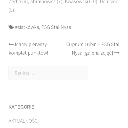
Zerba (9), Abramowicz (7), Kwasowski (10), Dembiec
(L).
#siatkówka
,
PSG Stal Nysa
Post
Mamy pierwszy
Cuprum Lubin – PSG Stal
komplet punktów!
Nysa [galeria zdjęć]
navigation
Szukaj:
KATEGORIE
AKTUALNOŚCI