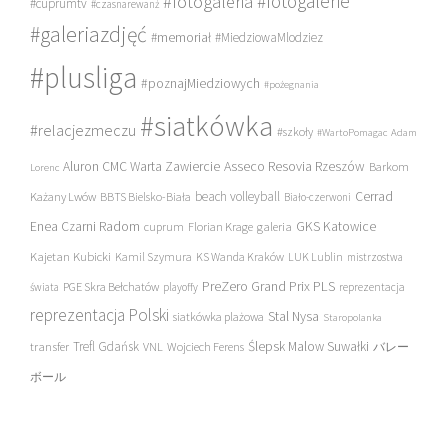
#fotogalerie
#fotogaleria
#cuprumtv
#czasnarewanż
#galeriazdjęć
#memoriał
#MiedziowaMlodziez
#plusliga
#poznajMiedziowych
#pożegnania
#siatkówka
#relacjezmeczu
#szkoły
#WartoPomagac
Adam
Asseco Resovia Rzeszów
Aluron CMC Warta Zawiercie
Barkom
Lorenc
beach volleyball
Cerrad
Każany Lwów
BBTS Bielsko-Biała
Biało-czerwoni
Enea Czarni Radom
galeria
GKS Katowice
cuprum
Florian Krage
Kajetan Kubicki
Kamil Szymura
KS Wanda Kraków
LUK Lublin
mistrzostwa
PreZero Grand Prix PLS
PGE Skra Bełchatów
świata
playoffy
reprezentacja
reprezentacja Polski
Stal Nysa
siatkówka plażowa
Staropolanka
transfer
Trefl Gdańsk
Ślepsk Malow Suwałki
VNL
Wojciech Ferens
バレー
ボール