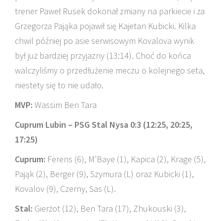
trener Paweł Rusek dokonał zmiany na parkiecie i za
Grzegorza Pająka pojawił się Kajetan Kubicki. Kilka
chwil później po asie serwisowym Kovalova wynik
był już bardziej przyjazny (13:14). Choć do końca
walczyliśmy o przedłużenie meczu o kolejnego seta,
niestety się to nie udało.
MVP:
Wassim Ben Tara
Cuprum Lubin – PSG Stal Nysa 0:3 (12:25, 20:25,
17:25)
Cuprum:
Ferens (6), M’Baye (1), Kapica (2), Krage (5),
Pająk (2), Berger (9), Szymura (L) oraz Kubicki (1),
Kovalov (9), Czerny, Sas (L).
Stal:
Gierżot (12), Ben Tara (17), Zhukouski (3),