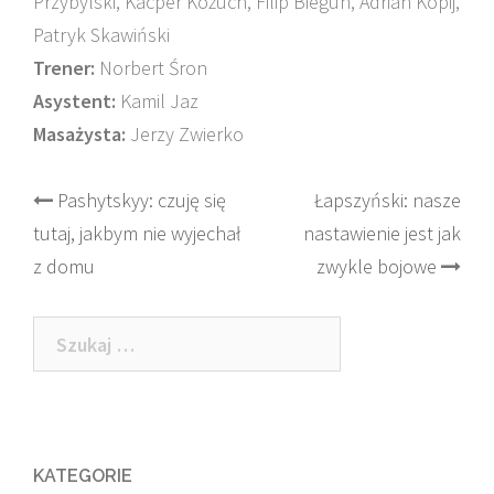
Przybylski, Kacper Kożuch, Filip Biegun, Adrian Kopij,
Patryk Skawiński
Trener:
Norbert Śron
Asystent:
Kamil Jaz
Masażysta:
Jerzy Zwierko
Post
Pashytskyy: czuję się
Łapszyński: nasze
tutaj, jakbym nie wyjechał
nastawienie jest jak
navigation
z domu
zwykle bojowe
Szukaj:
KATEGORIE