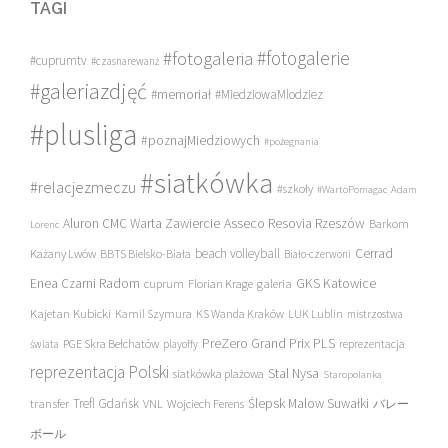
TAGI
#fotogalerie
#fotogaleria
#cuprumtv
#czasnarewanż
#galeriazdjęć
#memoriał
#MiedziowaMlodziez
#plusliga
#poznajMiedziowych
#pożegnania
#siatkówka
#relacjezmeczu
#szkoły
#WartoPomagac
Adam
Asseco Resovia Rzeszów
Aluron CMC Warta Zawiercie
Barkom
Lorenc
beach volleyball
Cerrad
Każany Lwów
BBTS Bielsko-Biała
Biało-czerwoni
Enea Czarni Radom
galeria
GKS Katowice
cuprum
Florian Krage
Kajetan Kubicki
Kamil Szymura
KS Wanda Kraków
LUK Lublin
mistrzostwa
PreZero Grand Prix PLS
PGE Skra Bełchatów
świata
playoffy
reprezentacja
reprezentacja Polski
Stal Nysa
siatkówka plażowa
Staropolanka
transfer
Trefl Gdańsk
Ślepsk Malow Suwałki
VNL
Wojciech Ferens
バレー
ボール