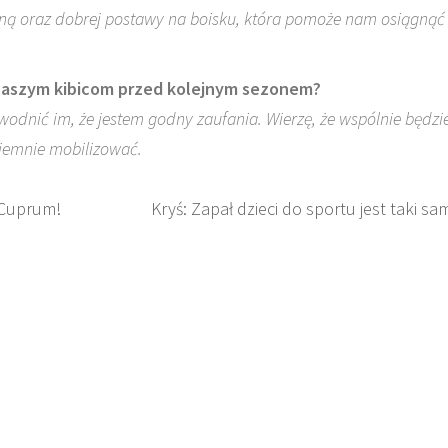
yną oraz dobrej postawy na boisku, która pomoże nam osiągnąć
ć naszym kibicom przed kolejnym sezonem?
owodnić im, że jestem godny zaufania. Wierzę, że wspólnie będz
zajemnie mobilizować.
 Cuprum!
Kryś: Zapał dzieci do sportu jest taki sa