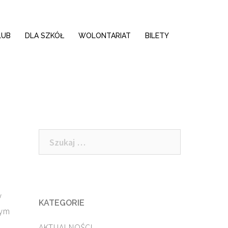
LUB
DLA SZKÓŁ
WOLONTARIAT
BILETY
Szukaj:
y
KATEGORIE
wym
AKTUALNOŚCI