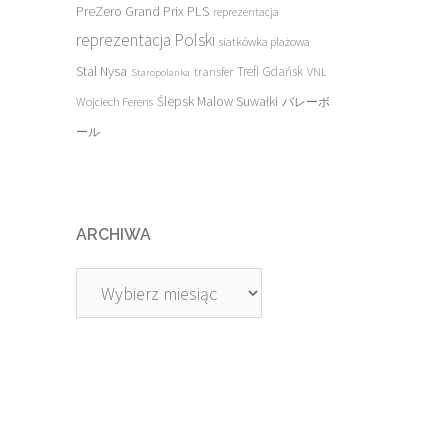
PreZero Grand Prix PLS
reprezentacja
reprezentacja Polski
siatkówka plażowa
Stal Nysa
transfer
Trefl Gdańsk
VNL
Staropolanka
Ślepsk Malow Suwałki
Wojciech Ferens
バレーボ
ール
ARCHIWA
Archiwa