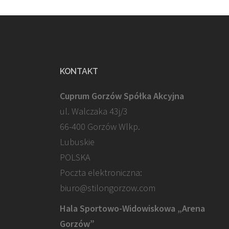
KONTAKT
Cuprum Gorzów Spółka Akcyjna
ul. Walczaka 43j/3
66-400 Gorzów Wlkp.
Lubuskie
POLSKA
Poczta elektroniczna:
biuro@stilongorzow.com
Hala Sportowo-Widowiskowa „Arena
Gorzów”