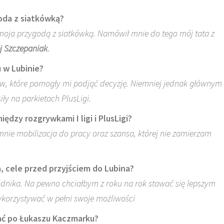
oda z siatkówką?
ę moja przygodą z siatkówką. Namówił mnie do tego mój tata z
j Szczepaniak
.
u w Lubinie?
w, które pomogły mi podjąć decyzję. Niemniej jednak głównym 
ły na parkietach PlusLigi.
ędzy rozgrywkami I ligi i PlusLigi?
 mnie mobilizacja do pracy oraz szansa, której nie zamierzam
, cele przed przyjściem do Lubina?
dnika. Na pewno chciałbym z roku na rok stawać się lepszym
ykorzystywać w pełni swoje możliwości
ać po Łukaszu Kaczmarku?