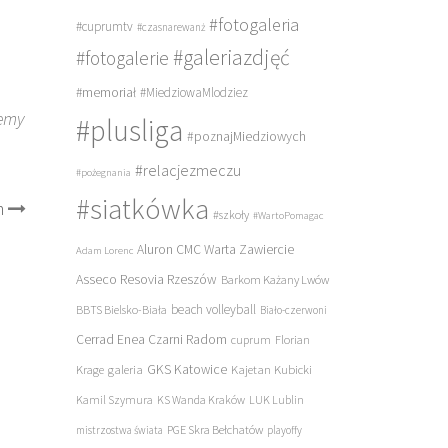
#fotogaleria
#cuprumtv
#czasnarewanż
#galeriazdjęć
#fotogalerie
#memoriał
#MiedziowaMlodziez
iemy
#plusliga
#poznajMiedziowych
#relacjezmeczu
#pożegnania
#siatkówka
m
#szkoły
#WartoPomagac
Aluron CMC Warta Zawiercie
Adam Lorenc
Asseco Resovia Rzeszów
Barkom Każany Lwów
beach volleyball
BBTS Bielsko-Biała
Biało-czerwoni
Cerrad Enea Czarni Radom
cuprum
Florian
galeria
GKS Katowice
Kajetan Kubicki
Krage
Kamil Szymura
KS Wanda Kraków
LUK Lublin
PGE Skra Bełchatów
mistrzostwa świata
playoffy