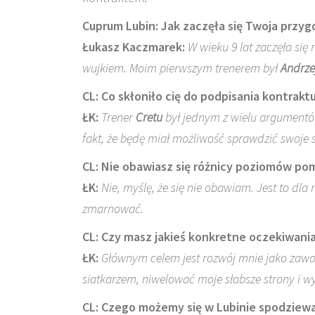
Cuprum Lubin: Jak zaczęła się Twoja przyg
Łukasz Kaczmarek:
W wieku 9 lat zaczęła si
wujkiem. Moim pierwszym trenerem był
Andrze
CL: Co skłoniło cię do podpisania kontrakt
ŁK:
Trener
Cretu
był jednym z wielu argumentó
fakt, że będę miał możliwość sprawdzić swoje si
CL: Nie obawiasz się różnicy poziomów pomi
ŁK:
Nie, myślę, że się nie obawiam. Jest to dla
zmarnować.
CL: Czy masz jakieś konkretne oczekiwania
ŁK:
Głównym celem jest rozwój mnie jako zawo
siatkarzem, niwelować moje słabsze strony i w
CL: Czego możemy się w Lubinie spodziew