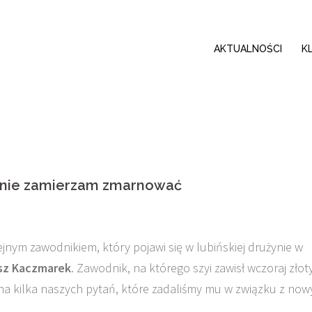
AKTUALNOŚCI
K
ej nie zamierzam zmarnować
lejnym zawodnikiem, który pojawi się w lubińskiej drużynie w
sz Kaczmarek
. Zawodnik, na którego szyi zawisł wczoraj złot
ć na kilka naszych pytań, które zadaliśmy mu w związku z no