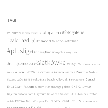
TAGI
#fotogalerie
#fotogaleria
#cuprumtv
#czasnarewanż
#galeriazdjęć
#memoriał
#MiedziowaMlodziez
#plusliga
#poznajMiedziowych
#pożegnania
#siatkówka
#relacjezmeczu
#szkoły
#WartoPomagac
Adam
Asseco Resovia Rzeszów
Aluron CMC Warta Zawiercie
Barkom
Lorenc
beach volleyball
Cerrad
Każany Lwów
BBTS Bielsko-Biała
Biało-czerwoni
Enea Czarni Radom
galeria
GKS Katowice
cuprum
Florian Krage
Kajetan Kubicki
Kamil Szymura
KS Wanda Kraków
LUK Lublin
mistrzostwa
PreZero Grand Prix PLS
PGE Skra Bełchatów
świata
playoffy
reprezentacja