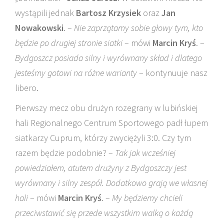
wystąpili jednak
Bartosz Krzysiek
oraz
Jan
Nowakowski
. –
Nie zaprzątamy sobie głowy tym, kto
będzie po drugiej stronie siatki
– mówi
Marcin Kryś
. –
Bydgoszcz posiada silny i wyrównany skład i dlatego
jesteśmy gotowi na różne warianty
– kontynuuje nasz
libero.
Pierwszy mecz obu drużyn rozegrany w lubińskiej
hali Regionalnego Centrum Sportowego padł łupem
siatkarzy Cuprum, którzy zwyciężyli 3:0. Czy tym
razem będzie podobnie? –
Tak jak wcześniej
powiedziałem, atutem drużyny z Bydgoszczy jest
wyrównany i silny zespół. Dodatkowo grają we własnej
hali
– mówi
Marcin Kryś
. –
My będziemy chcieli
przeciwstawić się przede wszystkim walką o każdą