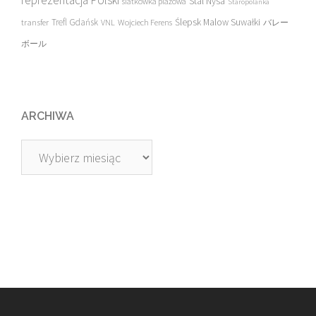
reprezentacja Polski
Stal Nysa
siatkówka plażowa
Staropolanka
transfer
Trefl Gdańsk
Ślepsk Malow Suwałki
VNL
Wojciech Ferens
バレー
ボール
ARCHIWA
Archiwa