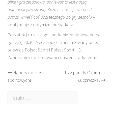
piłkę i grą zespołową, ponieważ to jest naszą
najmocniejszą stroną. Każdy z naszej czternastki
potrafi wnieść coś pozytecznego do gry zespołu
–
kontynuuje z optymizmem siatkarz.
Początek jutrzejszego spotkania zaplanowano na
godzinę 20:30. Mecz będzie transmitowany przez
telewizję Polsat Sport i Polsat Sport HD.
Zapraszamy do kibicowania naszym siatkarzom!
Post
Nabory do klas
Trzy punkty Cuprum z
sportowych!
Łuczniczką!
navigation
Szukaj: