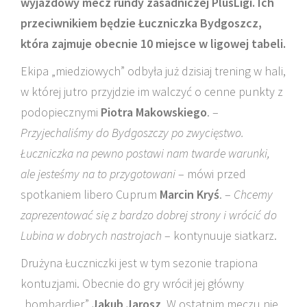
wyjazdowy mecz rundy zasadniczej PlusLigi. Ich
przeciwnikiem będzie Łuczniczka Bydgoszcz,
która zajmuje obecnie 10 miejsce w ligowej tabeli.
Ekipa „miedziowych” odbyła już dzisiaj trening w hali,
w której jutro przyjdzie im walczyć o cenne punkty z
podopiecznymi
Piotra Makowskiego
. –
Przyjechaliśmy do Bydgoszczy po zwycięstwo.
Łuczniczka na pewno postawi nam twarde warunki,
ale jesteśmy na to przygotowani
– mówi przed
spotkaniem libero Cuprum
Marcin Kryś
. –
Chcemy
zaprezentować się z bardzo dobrej strony i wrócić do
Lubina w dobrych nastrojach
– kontynuuje siatkarz.
Drużyna Łuczniczki jest w tym sezonie trapiona
kontuzjami. Obecnie do gry wrócił jej główny
„bombardier”
Jakub Jarosz
. W ostatnim meczu nie