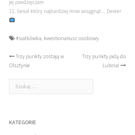
jej zawdzięczam
11. Serial który najbardziej mnie wciągnął… Dexter
#siatkówka
,
kwestionariusz osobowy
Post
Trzy punkty zostają w
Trzy punkty jadą do
Olsztynie
Lubina!
navigation
Szukaj:
KATEGORIE