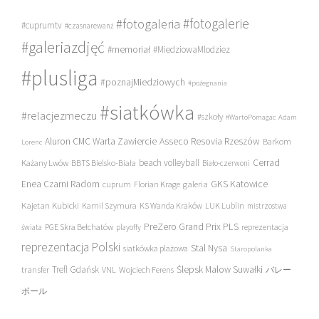
#fotogalerie
#fotogaleria
#cuprumtv
#czasnarewanż
#galeriazdjęć
#memoriał
#MiedziowaMlodziez
#plusliga
#poznajMiedziowych
#pożegnania
#siatkówka
#relacjezmeczu
#szkoły
#WartoPomagac
Adam
Asseco Resovia Rzeszów
Aluron CMC Warta Zawiercie
Barkom
Lorenc
beach volleyball
Cerrad
Każany Lwów
BBTS Bielsko-Biała
Biało-czerwoni
Enea Czarni Radom
galeria
GKS Katowice
cuprum
Florian Krage
Kajetan Kubicki
Kamil Szymura
KS Wanda Kraków
LUK Lublin
mistrzostwa
PreZero Grand Prix PLS
PGE Skra Bełchatów
świata
playoffy
reprezentacja
reprezentacja Polski
Stal Nysa
siatkówka plażowa
Staropolanka
transfer
Trefl Gdańsk
Ślepsk Malow Suwałki
VNL
Wojciech Ferens
バレー
ボール