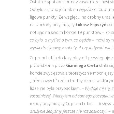
Ostatnie spotkanie rundy zasadniczej nasi si
Odbyło się ono jednak na wyjeździe. Cuprum 
ligowe punkty. Ze względu na drobny uraz
I
nasz młody przyjmujący
Łukasz Łapszyński
.
notując na swoim koncie 19 punktów. –
To p
co było, a myśleć o tym, co będzie
– mówi sym
wynik drużynowy z soboty. A czy indywidualni
Cuprum Lubin do fazy play-off przystępuje z p
prowadzona przez
Gianniego Cretu
stała si
koncie zwycięstwa z teoretycznie mocniejszy
„miedziowych” czeka trudny okres, w którym 
lidze nie była przypadkiem. –
Wydaje mi się, 
zasadniczej. Wierzyłem od samego początku w to
młody przyjmujący Cuprum Lubin. –
Jesteśmy
drużynie żebyśmy jeszcze nie raz zaskoczyli
– 