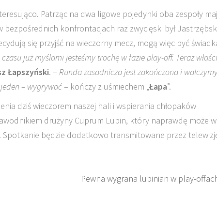
nteresująco. Patrząc na dwa ligowe pojedynki oba zespoły ma
 bezpośrednich konfrontacjach raz zwycięski był Jastrzębsk
decydują się przyjść na wieczorny mecz, mogą więc być świad
 czasu już myślami jesteśmy trochę w fazie play-off. Teraz właśc
sz Łapszyński
. –
Runda zasadnicza jest zakończona i walczym
 jeden – wygrywać
– kończy z uśmiechem „
Łapa
”.
ia dziś wieczorem naszej hali i wspierania chłopaków
zawodnikiem drużyny Cuprum Lubin, który naprawdę może w
0. Spotkanie będzie dodatkowo transmitowane przez telewizj
Pewna wygrana lubinian w play-offac