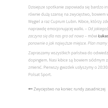
Dzisiejsze spotkanie zapowiada się bardzo i
równie dużą szansę na zwycięstwo, bowiem w
Węgiel a raz Cuprum Lubin. Kibice, którzy z
naprawdę emocjonującej walki. –
Od jakiegoś
zaczyna się dla nas gra od nowa
– mówi
Łuka
ponownie o jak najwyższe miejsce. Plan mamy
Zapraszamy wszystkich państwa do odwiedzen
dopingiem. Nasi kibice są bowiem siódmym 
zmienić. Pierwszy gwizdek usłyszymy o 20:3
Polsat Sport.
Post
Zwycięstwo na koniec rundy zasadniczej
navigation