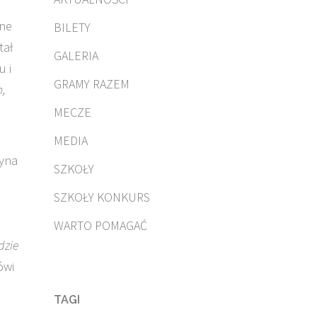
jne
BILETY
tał
GALERIA
u i
GRAMY RAZEM
m,
MECZE
MEDIA
żyna
SZKOŁY
SZKOŁY KONKURS
WARTO POMAGAĆ
dzie
ówi
TAGI