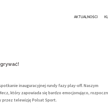
AKTUALNOŚCI
K
ygrywać!
 spotkanie inauguracyjnej rundy fazy play-off. Naszym
 Mecz, który zapowiada się bardzo emocjonująco, rozpoczn
y przez telewizję Polsat Sport.