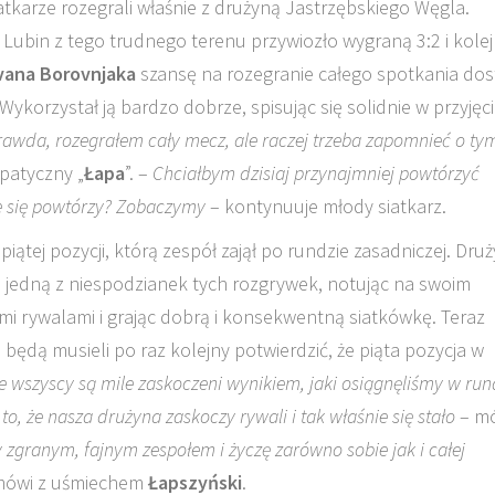
atkarze rozegrali właśnie z drużyną Jastrzębskiego Węgla.
Lubin z tego trudnego terenu przywiozło wygraną 3:2 i kole
vana Borovnjaka
szansę na rozegranie całego spotkania dos
 Wykorzystał ją bardzo dobrze, spisując się solidnie w przyjęci
rawda, rozegrałem cały mecz, ale raczej trzeba zapomnieć o ty
patyczny „
Łapa
”. –
Chciałbym dzisiaj przynajmniej powtórzyć
e się powtórzy? Zobaczymy
– kontynuuje młody siatkarz.
iątej pozycji, którą zespół zajął po rundzie zasadniczej. Dru
ę jedną z niespodzianek tych rozgrywek, notując na swoim
mi rywalami i grając dobrą i konsekwentną siatkówkę. Teraz
będą musieli po raz kolejny potwierdzić, że piąta pozycja w
że wszyscy są mile zaskoczeni wynikiem, jaki osiągnęliśmy w run
, że nasza drużyna zaskoczy rywali i tak właśnie się stało
– m
 zgranym, fajnym zespołem i życzę zarówno sobie jak i całej
mówi z uśmiechem
Łapszyński
.