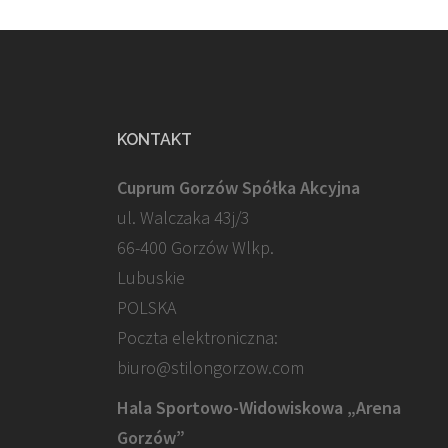
KONTAKT
Cuprum Gorzów Spółka Akcyjna
ul. Walczaka 43j/3
66-400 Gorzów Wlkp.
Lubuskie
POLSKA
Poczta elektroniczna:
biuro@stilongorzow.com
Hala Sportowo-Widowiskowa „Arena
Gorzów”