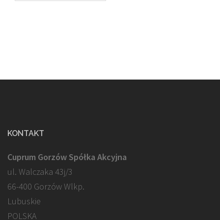
KONTAKT
Cuprum Gorzów Spółka Akcyjna
ul. Walczaka 43j/3
66-400 Gorzów Wlkp.
Lubuskie
POLSKA