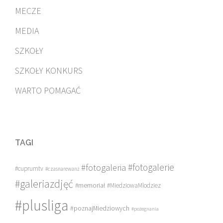
MECZE
MEDIA
SZKOŁY
SZKOŁY KONKURS
WARTO POMAGAĆ
TAGI
#fotogalerie
#fotogaleria
#cuprumtv
#czasnarewanż
#galeriazdjęć
#memoriał
#MiedziowaMlodziez
#plusliga
#poznajMiedziowych
#pożegnania