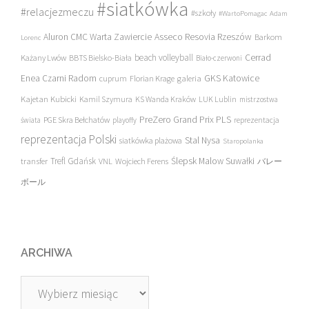
#siatkówka
#relacjezmeczu
#szkoły
#WartoPomagac
Adam
Asseco Resovia Rzeszów
Aluron CMC Warta Zawiercie
Barkom
Lorenc
beach volleyball
Cerrad
Każany Lwów
BBTS Bielsko-Biała
Biało-czerwoni
Enea Czarni Radom
galeria
GKS Katowice
cuprum
Florian Krage
Kajetan Kubicki
Kamil Szymura
KS Wanda Kraków
LUK Lublin
mistrzostwa
PreZero Grand Prix PLS
PGE Skra Bełchatów
świata
playoffy
reprezentacja
reprezentacja Polski
Stal Nysa
siatkówka plażowa
Staropolanka
transfer
Trefl Gdańsk
Ślepsk Malow Suwałki
VNL
Wojciech Ferens
バレー
ボール
ARCHIWA
Archiwa