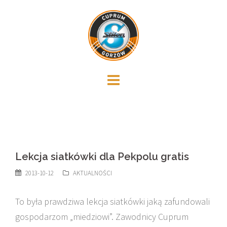
Skip
to
content
Lekcja siatkówki dla Pekpolu gratis
2013-10-12
AKTUALNOŚCI
To była prawdziwa lekcja siatkówki jaką zafundowali
gospodarzom „miedziowi”. Zawodnicy Cuprum