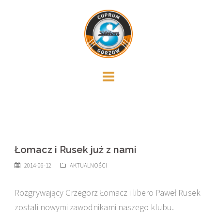
Skip
to
content
Łomacz i Rusek już z nami
2014-06-12
AKTUALNOŚCI
Rozgrywający Grzegorz Łomacz i libero Paweł Rusek
zostali nowymi zawodnikami naszego klubu.