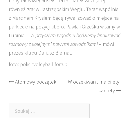
nabytek Paweł Rusek. Ten 31-latek wcześniej
również grał w Jastrzębskim Węglu. Teraz wspólnie
z Marcinem Krysiem będą rywalizować o miejsce na
parkiecie na pozycji libero. Pawła i Grześka witamy w
Lubinie. –
W przyszłym tygodniu będziemy finalizować
rozmowy z kolejnymi nowymi zawodnikami
– mówi
prezes klubu Dariusz Biernat.
foto: polishvoleyball.fora.pl
Post
Atomowy początek
W oczekiwaniu na bilety i
karnety
navigation
Szukaj: