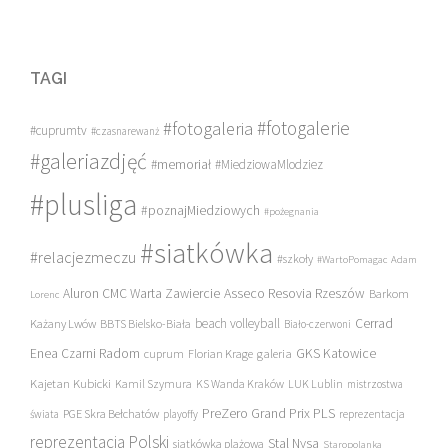
TAGI
#fotogalerie
#fotogaleria
#cuprumtv
#czasnarewanż
#galeriazdjęć
#memoriał
#MiedziowaMlodziez
#plusliga
#poznajMiedziowych
#pożegnania
#siatkówka
#relacjezmeczu
#szkoły
#WartoPomagac
Adam
Asseco Resovia Rzeszów
Aluron CMC Warta Zawiercie
Barkom
Lorenc
beach volleyball
Cerrad
Każany Lwów
BBTS Bielsko-Biała
Biało-czerwoni
Enea Czarni Radom
galeria
GKS Katowice
cuprum
Florian Krage
Kajetan Kubicki
Kamil Szymura
KS Wanda Kraków
LUK Lublin
mistrzostwa
PreZero Grand Prix PLS
PGE Skra Bełchatów
świata
playoffy
reprezentacja
reprezentacja Polski
Stal Nysa
siatkówka plażowa
Staropolanka