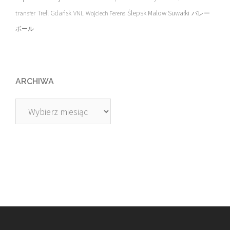
transfer
Trefl Gdańsk
Ślepsk Malow Suwałki
VNL
Wojciech Ferens
バレー
ボール
ARCHIWA
Archiwa