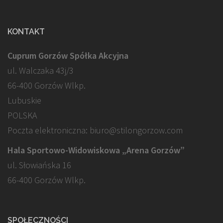
KONTAKT
Cuprum Gorzów Spółka Akcyjna
ul. Walczaka 43j/3
66-400 Gorzów Wlkp.
Lubuskie
POLSKA
Poczta elektroniczna: biuro@stilongorzow.com
Hala Sportowo-Widowiskowa „Arena Gorzów”
ul. Słowiańska 16
66-400 Gorzów Wlkp.
SPOŁECZNOŚCI