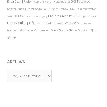
Enea Czarni Radom
galeria
GKS Katowice
cuprum
Florian Krage
Kajetan Kubicki
Kamil Szymura
KS Wanda Kraków
LUK Lublin
mistrzostwa
PreZero Grand Prix PLS
PGE Skra Bełchatów
świata
playoffy
reprezentacja
reprezentacja Polski
Stal Nysa
siatkówka plażowa
Staropolanka
transfer
Trefl Gdańsk
Ślepsk Malow Suwałki
VNL
Wojciech Ferens
バレー
ボール
ARCHIWA
Archiwa