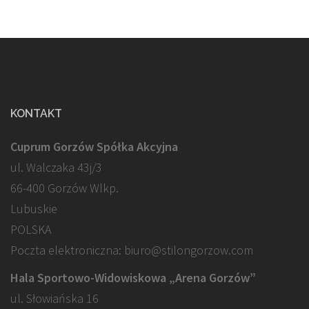
KONTAKT
Cuprum Gorzów Spółka Akcyjna
ul. Walczaka 43j/3
66-400 Gorzów Wlkp.
Lubuskie
POLSKA
Poczta elektroniczna: biuro@stilongorzow.com
Hala Sportowo-Widowiskowa „Arena Gorzów”
ul. Słowiańska 16