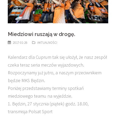
Miedziowi ruszają w drogę.
2017-01-26
AKTUALNOŚCI
Kalendarz dla Cuprum tak się ułożył, że nasz zespół
czeka teraz seria meczów wyjazdowych.
Rozpoczynamy już jutro, a naszym przeciwnikiem
będzie MKS Będzin.
Poniżej przedstawiamy terminy spotkań
miedziowego teamu na wyjeździe.
1. Będzin, 27 stycznia (piątek) godz. 18.00,
transmisja Polsat Sport