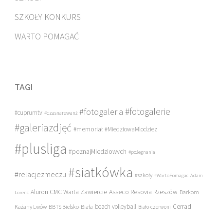
SZKOŁY KONKURS
WARTO POMAGAĆ
TAGI
#fotogalerie
#fotogaleria
#cuprumtv
#czasnarewanż
#galeriazdjęć
#memoriał
#MiedziowaMlodziez
#plusliga
#poznajMiedziowych
#pożegnania
#siatkówka
#relacjezmeczu
#szkoły
#WartoPomagac
Adam
Asseco Resovia Rzeszów
Aluron CMC Warta Zawiercie
Barkom
Lorenc
beach volleyball
Cerrad
Każany Lwów
BBTS Bielsko-Biała
Biało-czerwoni