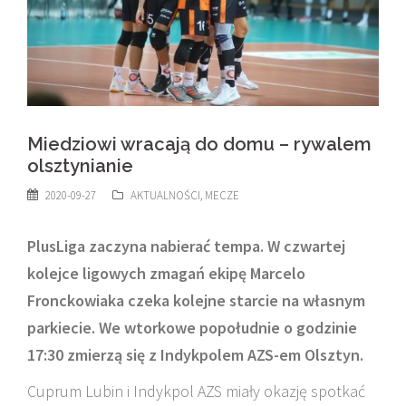
Miedziowi wracają do domu – rywalem
olsztynianie
2020-09-27
AKTUALNOŚCI
,
MECZE
PlusLiga zaczyna nabierać tempa. W czwartej
kolejce ligowych zmagań ekipę Marcelo
Fronckowiaka czeka kolejne starcie na własnym
parkiecie. We wtorkowe popołudnie o godzinie
17:30 zmierzą się z Indykpolem AZS-em Olsztyn.
Cuprum Lubin i Indykpol AZS miały okazję spotkać