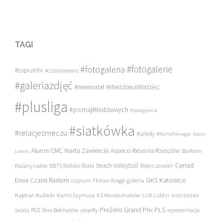
TAGI
#fotogalerie
#fotogaleria
#cuprumtv
#czasnarewanż
#galeriazdjęć
#memoriał
#MiedziowaMlodziez
#plusliga
#poznajMiedziowych
#pożegnania
#siatkówka
#relacjezmeczu
#szkoły
#WartoPomagac
Adam
Asseco Resovia Rzeszów
Aluron CMC Warta Zawiercie
Barkom
Lorenc
beach volleyball
Cerrad
Każany Lwów
BBTS Bielsko-Biała
Biało-czerwoni
Enea Czarni Radom
galeria
GKS Katowice
cuprum
Florian Krage
Kajetan Kubicki
Kamil Szymura
KS Wanda Kraków
LUK Lublin
mistrzostwa
PreZero Grand Prix PLS
PGE Skra Bełchatów
świata
playoffy
reprezentacja