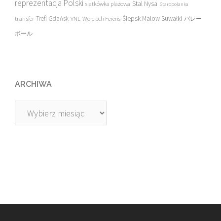
reprezentacja Polski
Stal Nysa
siatkówka plażowa
Staropolanka
transfer
Trefl Gdańsk
Ślepsk Malow Suwałki
VNL
Wojciech Ferens
バレー
ボール
ARCHIWA
Archiwa