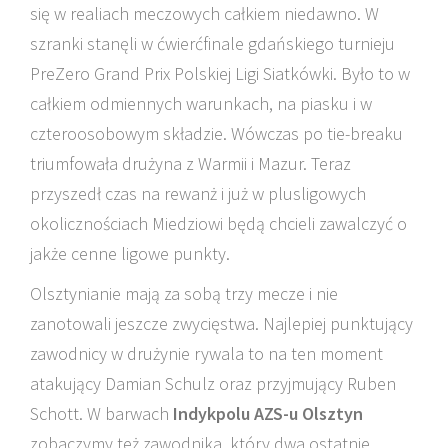
się w realiach meczowych całkiem niedawno. W
szranki stanęli w ćwierćfinale gdańskiego turnieju
PreZero Grand Prix Polskiej Ligi Siatkówki. Było to w
całkiem odmiennych warunkach, na piasku i w
czteroosobowym składzie. Wówczas po tie-breaku
triumfowała drużyna z Warmii i Mazur. Teraz
przyszedł czas na rewanż i już w plusligowych
okolicznościach Miedziowi będą chcieli zawalczyć o
jakże cenne ligowe punkty.
Olsztynianie mają za sobą trzy mecze i nie
zanotowali jeszcze zwycięstwa. Najlepiej punktujący
zawodnicy w drużynie rywala to na ten moment
atakujący Damian Schulz oraz przyjmujący Ruben
Schott. W barwach
Indykpolu AZS-u Olsztyn
zobaczymy też zawodnika, który dwa ostatnie