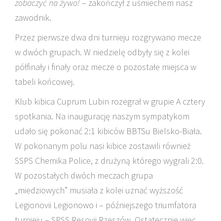
zobaczyć na żywo!
– zakończył z uśmiechem nasz
zawodnik.
Przez pierwsze dwa dni turnieju rozgrywano mecze
w dwóch grupach. W niedzielę odbyły się z kolei
półfinały i finały oraz mecze o pozostałe miejsca w
tabeli końcowej.
Klub kibica Cuprum Lubin rozegrał w grupie A cztery
spotkania. Na inaugurację naszym sympatykom
udało się pokonać 2:1 kibiców BBTSu Bielsko-Biała.
W pokonanym polu nasi kibice zostawili również
SSPS Chemika Police, z drużyną którego wygrali 2:0.
W pozostałych dwóch meczach grupa
„miedziowych” musiała z kolei uznać wyższość
Legionovii Legionowo i – późniejszego triumfatora
turnieju – SPSS Resovii Rzeszów. Ostatecznie więc