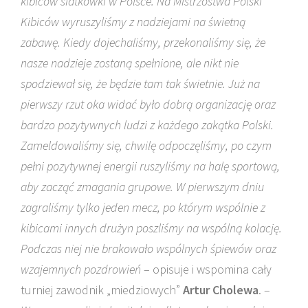
kibiców siatkówki w Polsce. Na Mistrzostwa Polski
Kibiców wyruszyliśmy z nadziejami na świetną
zabawę. Kiedy dojechaliśmy, przekonaliśmy się, że
nasze nadzieje zostaną spełnione, ale nikt nie
spodziewał się, że będzie tam tak świetnie. Już na
pierwszy rzut oka widać było dobrą organizację oraz
bardzo pozytywnych ludzi z każdego zakątka Polski.
Zameldowaliśmy się, chwilę odpoczęliśmy, po czym
pełni pozytywnej energii ruszyliśmy na halę sportową,
aby zacząć zmagania grupowe. W pierwszym dniu
zagraliśmy tylko jeden mecz, po którym wspólnie z
kibicami innych drużyn poszliśmy na wspólną kolację.
Podczas niej nie brakowało wspólnych śpiewów oraz
wzajemnych pozdrowień
– opisuje i wspomina cały
turniej zawodnik „miedziowych”
Artur Cholewa
. –