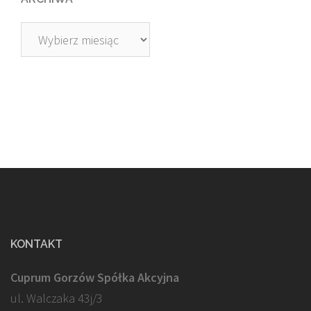
Archiwa
KONTAKT
Cuprum Gorzów Spółka Akcyjna
ul. Walczaka 43j/3