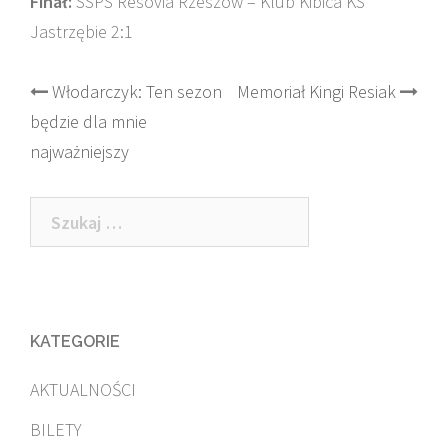
Finał:
SSPS Resovia Rzeszów – Klub Kibica KS
Jastrzębie 2:1
Post
Włodarczyk: Ten sezon
Memoriał Kingi Resiak
będzie dla mnie
navigation
najważniejszy
Szukaj:
KATEGORIE
AKTUALNOŚCI
BILETY