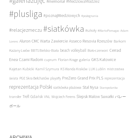
#galeriazdjęć
#memoriał
#MiedziowaMlodziez
#plusliga
#poznajMiedziowych
#pożegnania
#siatkówka
#relacjezmeczu
#szkoły
#WartoPomagac
Adam
Asseco Resovia Rzeszów
Aluron CMC Warta Zawiercie
Barkom
Lorenc
beach volleyball
Cerrad
Każany Lwów
BBTS Bielsko-Biała
Biało-czerwoni
Enea Czarni Radom
galeria
GKS Katowice
cuprum
Florian Krage
Kajetan Kubicki
Kamil Szymura
KS Wanda Kraków
LUK Lublin
mistrzostwa
PreZero Grand Prix PLS
PGE Skra Bełchatów
świata
playoffy
reprezentacja
reprezentacja Polski
Stal Nysa
siatkówka plażowa
Staropolanka
transfer
Trefl Gdańsk
Ślepsk Malow Suwałki
VNL
Wojciech Ferens
バレー
ボール
ARCHIWA