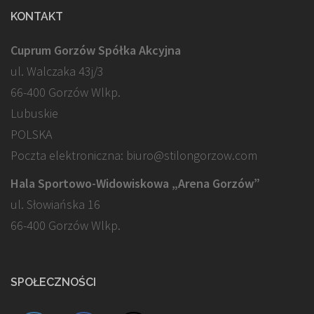
KONTAKT
Cuprum Gorzów Spółka Akcyjna
ul. Walczaka 43j/3
66-400 Gorzów Wlkp.
Lubuskie
POLSKA
Poczta elektroniczna: biuro@stilongorzow.com
Hala Sportowo-Widowiskowa „Arena Gorzów”
ul. Słowiańska 16
66-400 Gorzów Wlkp.
SPOŁECZNOŚCI