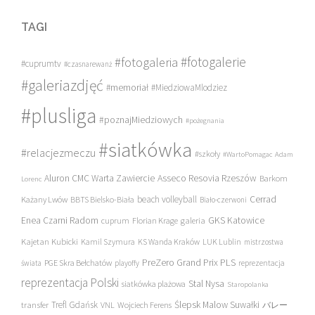
TAGI
#fotogalerie
#fotogaleria
#cuprumtv
#czasnarewanż
#galeriazdjęć
#memoriał
#MiedziowaMlodziez
#plusliga
#poznajMiedziowych
#pożegnania
#siatkówka
#relacjezmeczu
#szkoły
#WartoPomagac
Adam
Asseco Resovia Rzeszów
Aluron CMC Warta Zawiercie
Barkom
Lorenc
beach volleyball
Cerrad
Każany Lwów
BBTS Bielsko-Biała
Biało-czerwoni
Enea Czarni Radom
galeria
GKS Katowice
cuprum
Florian Krage
Kajetan Kubicki
Kamil Szymura
KS Wanda Kraków
LUK Lublin
mistrzostwa
PreZero Grand Prix PLS
PGE Skra Bełchatów
świata
playoffy
reprezentacja
reprezentacja Polski
Stal Nysa
siatkówka plażowa
Staropolanka
transfer
Trefl Gdańsk
Ślepsk Malow Suwałki
VNL
Wojciech Ferens
バレー