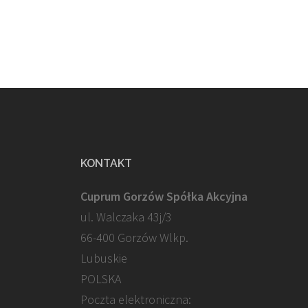
KONTAKT
Cuprum Gorzów Spółka Akcyjna
ul. Walczaka 43j/3
66-400 Gorzów Wlkp.
Lubuskie
POLSKA
Poczta elektroniczna: