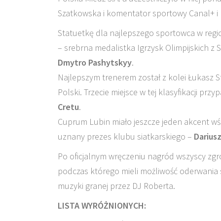
Szatkowska i komentator sportowy Canal+ i 
Statuetkę dla najlepszego sportowca w regi
– srebrna medalistka Igrzysk Olimpijskich z S
Dmytro Pashytskyy
.
Najlepszym trenerem został z kolei Łukasz S
Polski. Trzecie miejsce w tej klasyfikacji pr
Cretu
.
Cuprum Lubin miało jeszcze jeden akcent w
uznany prezes klubu siatkarskiego –
Darius
Po oficjalnym wręczeniu nagród wszyscy zgro
podczas którego mieli możliwość oderwania s
muzyki granej przez DJ Roberta.
LISTA WYRÓŻNIONYCH: