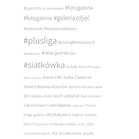
#fotogaleria
#cuprumtv
#czasnarewanż
#galeriazdjęć
#fotogalerie
#memoriał
#MiedziowaMlodziez
#plusliga
#poznajMiedziowych
#relacjezmeczu
#pożegnania
#siatkówka
#szkoły
#WartoPomagac
Aluron CMC Warta Zawiercie
Adam Lorenc
Asseco Resovia Rzeszów
Barkom Każany Lwów
beach volleyball
BBTS Bielsko-Biała
Biało-czerwoni
Cerrad Enea Czarni Radom
cuprum
Florian
galeria
GKS Katowice
Kajetan Kubicki
Krage
Kamil Szymura
KS Wanda Kraków
LUK Lublin
PGE Skra Bełchatów
mistrzostwa świata
playoffy