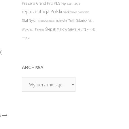
PreZero Grand Prix PLS
reprezentacja
reprezentacja Polski
siatkówka plażowa
Stal Nysa
transfer
Trefl Gdańsk
VNL
Staropolanka
Ślepsk Malow Suwałki
Wojciech Ferens
バレーボ
ール
e)
ARCHIWA
Archiwa
b