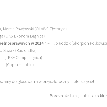
a, Marcin Pawłowski (OLAWS Złotoryja)
ga (UKS Ekonom Legnica)
epełnosprawnych w 2014 r.
– Filip Rodzik (Skorpion Polkowic
Jóźwiak (Radio Elka)
ch (TKKF Olimp Legnica)
rnat (Cuprum Lubin)
szamy do głosowania w przyszłorocznym plebiscycie!
Borovnjak: Lubię Lubin jako klu