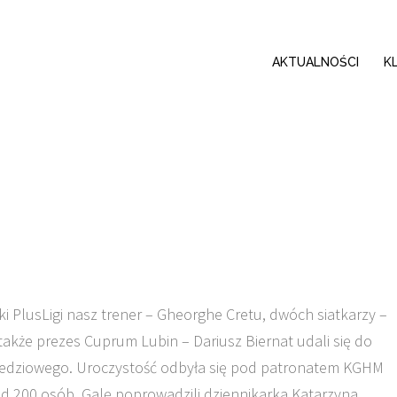
AKTUALNOŚCI
K
ki PlusLigi nasz trener – Gheorghe Cretu, dwóch siatkarzy –
akże prezes Cuprum Lubin – Dariusz Biernat udali się do
Miedziowego. Uroczystość odbyła się pod patronatem KGHM
nad 200 osób. Galę poprowadzili dziennikarka Katarzyna