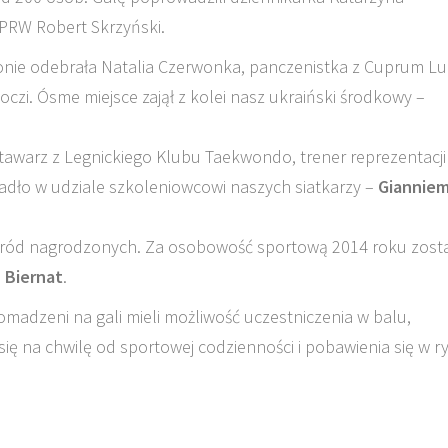
PRW Robert Skrzyński.
onie odebrała Natalia Czerwonka, panczenistka z Cuprum Lu
oczi. Ósme miejsce zajął z kolei nasz ukraiński środkowy –
tawarz z Legnickiego Klubu Taekwondo, trener reprezentacji
zypadło w udziale szkoleniowcowi naszych siatkarzy –
Giannie
śród nagrodzonych. Za osobowość sportową 2014 roku zosta
z Biernat
.
madzeni na gali mieli możliwość uczestniczenia w balu,
ię na chwilę od sportowej codzienności i pobawienia się w r