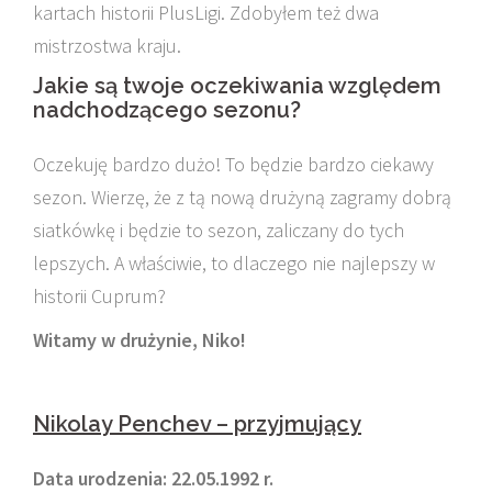
kartach historii PlusLigi. Zdobyłem też dwa
mistrzostwa kraju.
Jakie są twoje oczekiwania względem
nadchodzącego sezonu?
Oczekuję bardzo dużo! To będzie bardzo ciekawy
sezon. Wierzę, że z tą nową drużyną zagramy dobrą
siatkówkę i będzie to sezon, zaliczany do tych
lepszych. A właściwie, to dlaczego nie najlepszy w
historii Cuprum?
Witamy w drużynie, Niko!
Nikolay Penchev – przyjmujący
Data urodzenia: 22.05.1992 r.