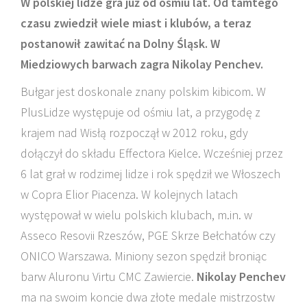
W polskiej lidze gra już od ośmiu lat. Od tamtego
czasu zwiedził wiele miast i klubów, a teraz
postanowił zawitać na Dolny Śląsk. W
Miedziowych barwach zagra Nikolay Penchev.
Bułgar jest doskonale znany polskim kibicom. W
PlusLidze występuje od ośmiu lat, a przygodę z
krajem nad Wisłą rozpoczął w 2012 roku, gdy
dołączył do składu Effectora Kielce. Wcześniej przez
6 lat grał w rodzimej lidze i rok spędził we Włoszech
w Copra Elior Piacenza. W kolejnych latach
występował w wielu polskich klubach, m.in. w
Asseco Resovii Rzeszów, PGE Skrze Bełchatów czy
ONICO Warszawa. Miniony sezon spędził broniąc
barw Aluronu Virtu CMC Zawiercie.
Nikolay Penchev
ma na swoim koncie dwa złote medale mistrzostw