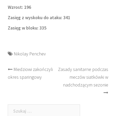
Wzrost: 196
Zasięg z wyskoku do ataku: 341
Zasięg w bloku: 335
Nikolay Penchev
Post
Miedziowi zakończyli
Zasady sanitarne podczas
okres sparingowy
meczów siatkówki w
navigation
nadchodzącym sezonie
Szukaj: