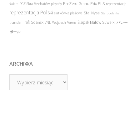
PreZero Grand Prix PLS
PGE Skra Bełchatów
świata
playoffy
reprezentacja
reprezentacja Polski
Stal Nysa
siatkówka plażowa
Staropolanka
transfer
Trefl Gdańsk
Ślepsk Malow Suwałki
VNL
Wojciech Ferens
バレー
ボール
ARCHIWA
Archiwa