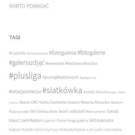
WARTO POMAGAĆ
TAGI
#fotogalerie
#fotogaleria
#cuprumtv
#czasnarewanż
#galeriazdjęć
#memoriał
#MiedziowaMlodziez
#plusliga
#poznajMiedziowych
#pożegnania
#siatkówka
#relacjezmeczu
#szkoły
#WartoPomagac
Adam
Asseco Resovia Rzeszów
Aluron CMC Warta Zawiercie
Barkom
Lorenc
beach volleyball
Cerrad
Każany Lwów
BBTS Bielsko-Biała
Biało-czerwoni
Enea Czarni Radom
galeria
GKS Katowice
cuprum
Florian Krage
Kajetan Kubicki
Kamil Szymura
KS Wanda Kraków
LUK Lublin
mistrzostwa