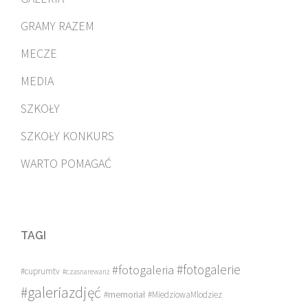
GRAMY RAZEM
MECZE
MEDIA
SZKOŁY
SZKOŁY KONKURS
WARTO POMAGAĆ
TAGI
#fotogalerie
#fotogaleria
#cuprumtv
#czasnarewanż
#galeriazdjęć
#memoriał
#MiedziowaMlodziez