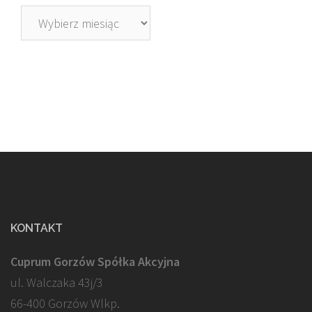
Archiwa
KONTAKT
Cuprum Gorzów Spółka Akcyjna
ul. Walczaka 43j/3
66-400 Gorzów Wlkp.