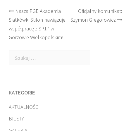
Post
Nasza PGE Akademia
Oficjalny komunikat:
Siatkówki Stilon nawiązuje
Szymon Gregorowicz
navigation
współpracę z SP17 w
Gorzowie Wielkopolskim!
Szukaj:
KATEGORIE
AKTUALNOŚCI
BILETY
GALERIA