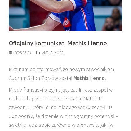
Oficjalny komunikat: Mathis Henno
2025-06-23
AKTUALNOŚCI
Miło nam poinformować, że nowym zawodnikiem
Cuprum Stilon Gorzów został
Mathis Henno
.
Młody francuski przyjmujący zasili nasz zespół w
nadchodzącym sezonem PlusLigi. Mathis to
zawodnik, który mimo młodego wieku zdążył już
udowodnić, że drzemie w nim ogromny potencjał –
świetnie radzi sobie zarówno w ofensywie, jak i w