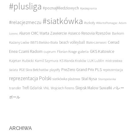
#plusliga
#poznajMiedziowych
#pożegnania
#siatkówka
#relacjezmeczu
#szkoły
#WartoPomagac
Adam
Asseco Resovia Rzeszów
Aluron CMC Warta Zawiercie
Barkom
Lorenc
beach volleyball
Cerrad
Każany Lwów
BBTS Bielsko-Biała
Biało-czerwoni
Enea Czarni Radom
galeria
GKS Katowice
cuprum
Florian Krage
Kajetan Kubicki
Kamil Szymura
KS Wanda Kraków
LUK Lublin
mistrzostwa
PreZero Grand Prix PLS
PGE Skra Bełchatów
świata
playoffy
reprezentacja
reprezentacja Polski
Stal Nysa
siatkówka plażowa
Staropolanka
transfer
Trefl Gdańsk
Ślepsk Malow Suwałki
VNL
Wojciech Ferens
バレー
ボール
ARCHIWA